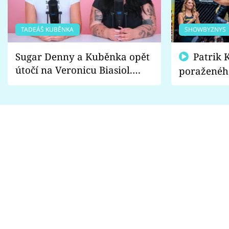
TADEÁŠ KUBĚNKA
SHOWBYZNYS
Sugar Denny a Kuběnka opět
Patrik Kincl se zastal
útočí na Veronicu Biasiol.
poraženéh
Proč je podle nich falešná a
fanoušci n
lže o své nevěře?