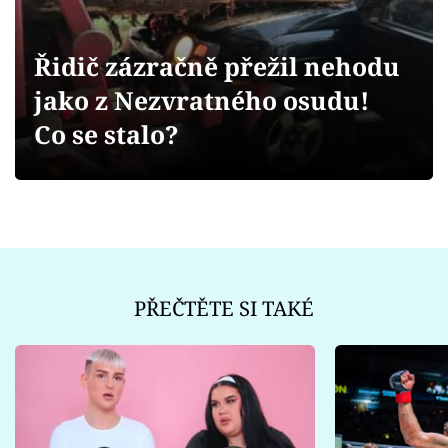
Sex a vztahy
Videa
Řidič zázračně přežil nehodu
jako z Nezvratného osudu!
Sledujte prima+
Co se stalo?
Přihlášení
Sledujte nás
PŘEČTĚTE SI TAKÉ