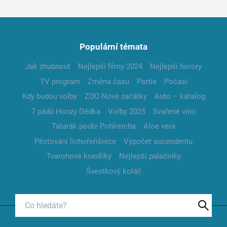
Populární témata
Jak zhubnout
Nejlepší filmy 2024
Nejlepší horory
TV program
Změna času
Partie
Počasí
Kdy budou volby
ZOO Nové začátky
Auto – katalog
7 pádů Honzy Dědka
Volby 2025
Svařené víno
Tatarák podle Pohlreicha
Aloe vera
Pěstování lichořeřišnice
Výpočet ascendentu
Tvarohové knedlíky
Nejlepší palačinky
Švestkový koláč