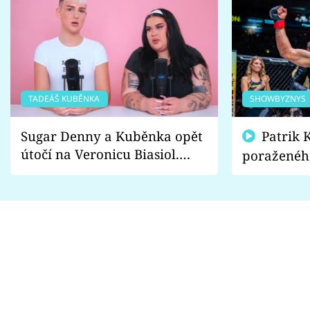
TADEÁŠ KUBĚNKA
SHOWBYZNYS
Sugar Denny a Kuběnka opět
Patrik Kincl se zastal
útočí na Veronicu Biasiol.
poraženéh
Proč je podle nich falešná a
fanoušci n
lže o své nevěře?