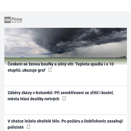
Českem se ženou bouřky a silný vítr. Teplota spadla i o 10
stupňů, ukazuje graf
Záběry zkázy v Kolumbii: Při zemětřesení se zřítil i kostel,
města hlásí desítky mrtvých
V chatce leželo ohořelé tělo. Po požáru u Dobřichovic zasahují
policisté