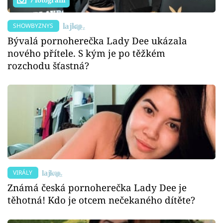
SHOWBYZNYS
Bývalá pornoherečka Lady Dee ukázala
nového přítele. S kým je po těžkém
rozchodu šťastná?
VIRÁLY
Známá česká pornoherečka Lady Dee je
těhotná! Kdo je otcem nečekaného dítěte?