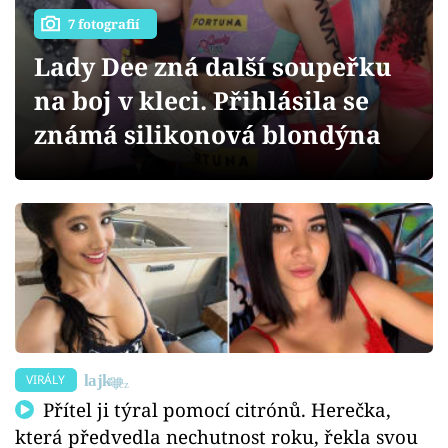
Sex a vztahy
7 fotografií
Videa
Lady Dee zná další soupeřku
na boj v kleci. Přihlásila se
Sledujte prima+
známá silikonová blondýna
Přihlášení
Sledujte nás
VIRÁLY
Přítel ji týral pomocí citrónů. Herečka,
která předvedla nechutnost roku, řekla svou