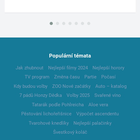
Populární témata
Jak zhubnout
Nejlepší filmy 2024
Nejlepší horory
TV program
Změna času
Partie
Počasí
Kdy budou volby
ZOO Nové začátky
Auto – katalog
7 pádů Honzy Dědka
Volby 2025
Svařené víno
Tatarák podle Pohlreicha
Aloe vera
Pěstování lichořeřišnice
Výpočet ascendentu
Tvarohové knedlíky
Nejlepší palačinky
Švestkový koláč