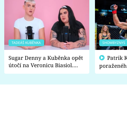
TADEÁŠ KUBĚNKA
SHOWBYZNYS
Sugar Denny a Kuběnka opět
Patrik Kincl se zastal
útočí na Veronicu Biasiol.
poraženéh
Proč je podle nich falešná a
fanoušci n
lže o své nevěře?