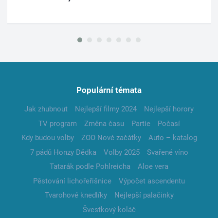
Populární témata
Jak zhubnout
Nejlepší filmy 2024
Nejlepší horory
TV program
Změna času
Partie
Počasí
Kdy budou volby
ZOO Nové začátky
Auto – katalog
7 pádů Honzy Dědka
Volby 2025
Svařené víno
Tatarák podle Pohlreicha
Aloe vera
Pěstování lichořeřišnice
Výpočet ascendentu
Tvarohové knedlíky
Nejlepší palačinky
Švestkový koláč