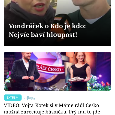
Sex a vztahy
Videa
Vondráček o Kdo je kdo:
Sledujte prima+
Nejvíc baví hloupost!
Přihlášení
Sledujte nás
EXTRÉM
VIDEO: Vojta Kotek si v Máme rádi Česko
možná zarecituje básničku. Prý mu to jde