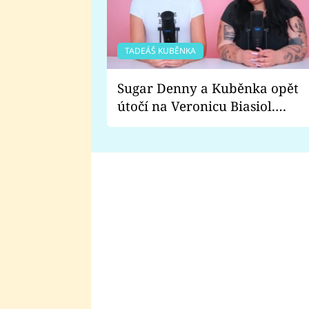
TADEÁŠ KUBĚNKA
Sugar Denny a Kuběnka opět
útočí na Veronicu Biasiol.
Proč je podle nich falešná a
lže o své nevěře?