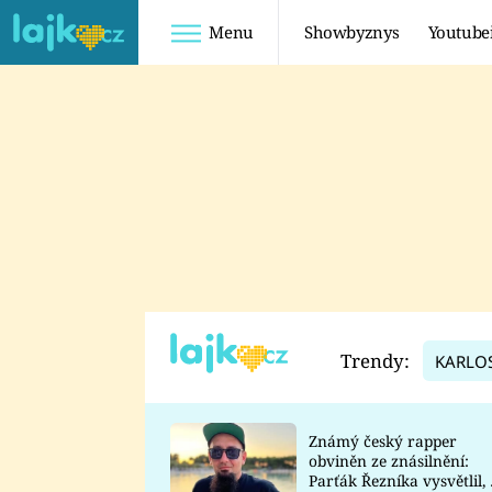
Menu
Showbyznys
Youtube
Youtuberky
Youtubeři
SHOPAHOLICADEL
FATTYPILLOW
ANNA ŠULC
FREESCOOT
SUGAR DENNY
ADAM KAJUMI
LADUŠKA
TADEÁŠ KUBĚNKA
DOMINIKA
DATEL
Trendy:
KARLO
MYSLIVCOVÁ
Známý český rapper
obviněn ze znásilnění:
Parťák Řezníka vysvětlil, 