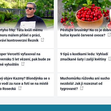
rtyho frky: Táta kvůli mému
Pěstujte brusinky! Na co je dobr
oru málem přišel o práci,
hořce kyselé červené ovoce?
práví kontroverzní Řezník
per Vercetti vyfasoval na
9 tipů s kostkami ledu: Vyhladí
vensku 5 let vězení, pak bude ze
zmačkané šaty i zalijí květiny
mě vyhoštěn
vý objev Kazmy? Blondýnka se s
Muchomůrku růžovku ani sucho
 vodí za ruce a fotí se na místě
nezdolá! Jak ji rozeznat od
ko Rosecká
tygrované?