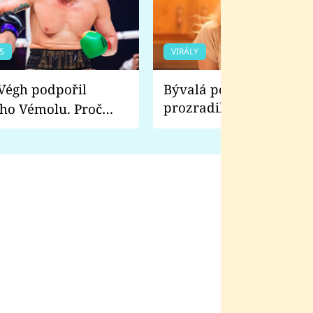
S
VIRÁLY
Bývalá pornoherečka
prozradila, co ji šokova
ho Vémolu. Proč
natáčení Euforie. Vážně
ji zápasit s ním než
bylo drsnější než hanba
 Kinclem?
filmy?