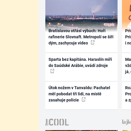
Bratislavou otřásl výbuch: Hoří
Pri
rafinerie Slovnaft. Metropolí se šíří
Pri
dým, zachycuje video
i n
Sparta bez kapitána. Haraslín míří
Ma
do Saúdské Arábie, uvádí zdroje
vž
já,
Útok nožem v Tanvaldu: Pachatel
Ro
měl pobodat tři lidi, na místě
Pr
zasahuje policie
a 