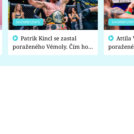
SHOWBYZNYS
SHOWBYZNY
Patrik Kincl se zastal
Attila Végh podpořil
poraženého Vémoly. Čím ho
poražené
fanoušci naštvali?
chce radě
s vítězem