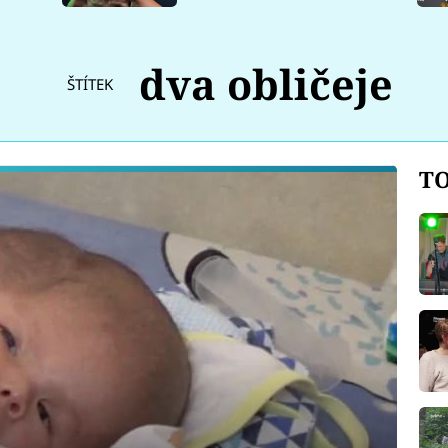
dva obličeje
ŠTÍTEK
TO