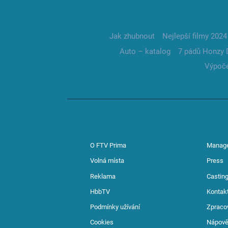
Jak zhubnout
Nejlepší filmy 2024
Auto – katalog
7 pádů Honzy 
Výpoče
O FTV Prima
Manag
Volná místa
Press
Reklama
Casting
HbbTV
Kontak
Podmínky užívání
Zpraco
Cookies
Nápov