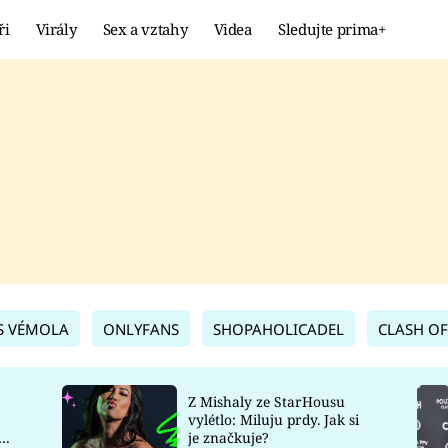
ři
Virály
Sex a vztahy
Videa
Sledujte prima+
Showbyznys
Extrém
VIRÁLY
KURIOZITY
VIDEA
KVÍZY
S VÉMOLA
ONLYFANS
SHOPAHOLICADEL
CLASH OF
Z Mishaly ze StarHousu
vylétlo: Miluju prdy. Jak si
co
je značkuje?