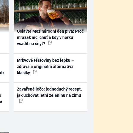
Oslavte Mezinárodní den piva: Proč
mrazák ničí chuť a kdy v horku
vsadit na šnyt?
Mrkvové těstoviny bez lepku –
zdravá a originální alternativa
atr
klasiky
Zavařené lečo: jednoduchý recept,
o
jak uchovat letní zeleninu na zimu
ně