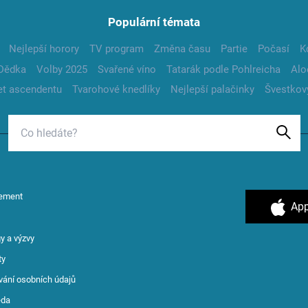
Populární témata
Nejlepší horory
TV program
Změna času
Partie
Počasí
K
Dědka
Volby 2025
Svařené víno
Tatarák podle Pohlreicha
Alo
t ascendentu
Tvarohové knedlíky
Nejlepší palačinky
Švestkov
ement
App
y a výzvy
ty
vání osobních údajů
ěda