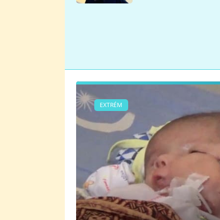
se v Plzni stalo
EXTRÉM