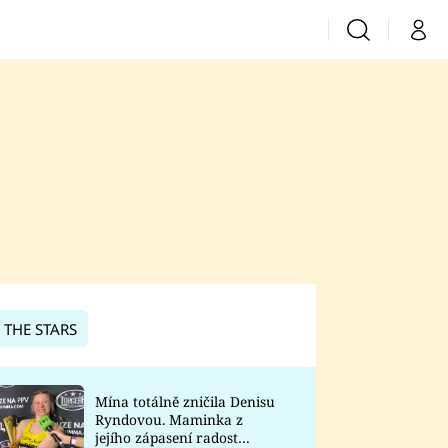
Vyhledávání
Můj 
Prima+
CNN Prima News
Prima Fresh
Prima Living
Prima Zoom
 THE STARS
Prima Lajk
Mína totálně zničila Denisu
Ryndovou. Maminka z
Sledujte nás
jejího zápasení radost