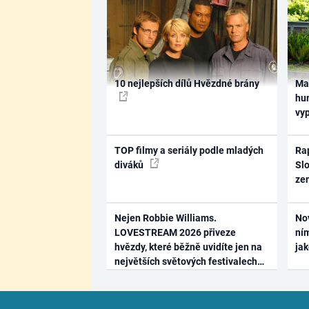
10 nejlepších dílů Hvězdné brány
Ma
hum
vy
TOP filmy a seriály podle mladých
Rap
diváků
Slo
ze
Nejen Robbie Williams.
No
LOVESTREAM 2026 přiveze
ním
hvězdy, které běžně uvidíte jen na
ja
největších světových festivalech