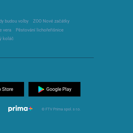
dy budou volby
ZOO Nové začátky
e vera
Pěstování lichořeřišnice
ý koláč
 Store
Google Play
© FTV Prima spol. s r.o.