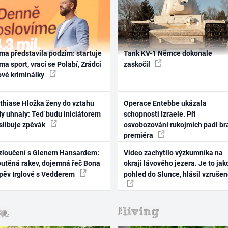
ma představila podzim: startuje
Tank KV-1 Němce dokonale
ma sport, vrací se Polabí, Zrádci
zaskočil
ové kriminálky
thiase Hložka ženy do vztahu
Operace Entebbe ukázala
dy uhnaly: Teď budu iniciátorem
schopnosti Izraele. Při
 slibuje zpěvák
osvobozování rukojmích padl br
premiéra
zloučení s Glenem Hansardem:
Video zachytilo výzkumníka na
outěná rakev, dojemná řeč Bona
okraji lávového jezera. Je to jak
zpěv Irglové s Vedderem
pohled do Slunce, hlásil vzruše