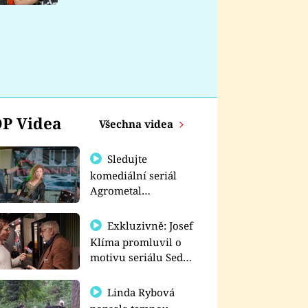
nemá
P Videa
Všechna videa
Sledujte
komediální seriál
Agrometal
exkluzivně na
prima+
Exkluzivně: Josef
Klíma promluvil o
motivu seriálu Sedm
schodů k moci
Linda Rybová