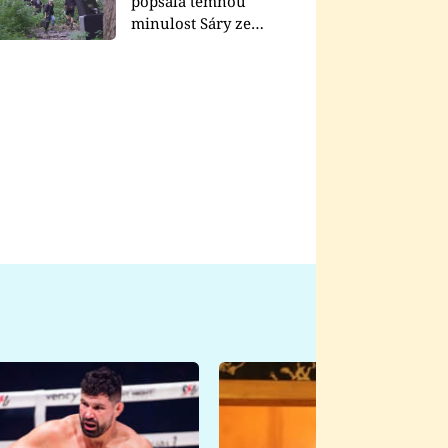
popsala temnou
minulost Sáry ze
seriálu Zákony vlka