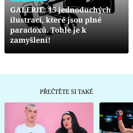
Sex a vztahy
GALERIE: 15 jednoduchých
Videa
ilustrací, které jsou plné
paradoxů. Tohle je k
Sledujte prima+
zamyšlení!
Přihlášení
Sledujte nás
PŘEČTĚTE SI TAKÉ