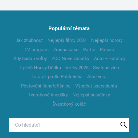
Populární témata
Jak zhubnout
Nejlepší filmy 2024
Nejlepší horory
TV program
Změna času
Partie
Počasí
Kdy budou volby
ZOO Nové začátky
Auto – katalog
7 pádů Honzy Dědka
Volby 2025
Svařené víno
Tatarák podle Pohlreicha
Aloe vera
Pěstování lichořeřišnice
Výpočet ascendentu
Tvarohové knedlíky
Nejlepší palačinky
Švestkový koláč