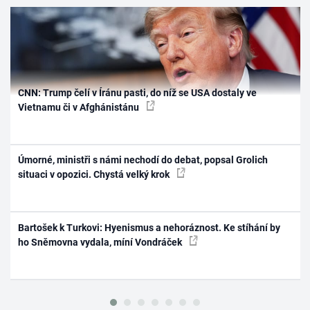
CNN: Trump čelí v Íránu pasti, do níž se USA dostaly ve
Vietnamu či v Afghánistánu
Úmorné, ministři s námi nechodí do debat, popsal Grolich
situaci v opozici. Chystá velký krok
Bartošek k Turkovi: Hyenismus a nehoráznost. Ke stíhání by
ho Sněmovna vydala, míní Vondráček