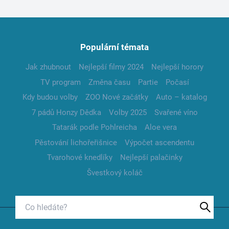
Populární témata
Jak zhubnout
Nejlepší filmy 2024
Nejlepší horory
TV program
Změna času
Partie
Počasí
Kdy budou volby
ZOO Nové začátky
Auto – katalog
7 pádů Honzy Dědka
Volby 2025
Svařené víno
Tatarák podle Pohlreicha
Aloe vera
Pěstování lichořeřišnice
Výpočet ascendentu
Tvarohové knedlíky
Nejlepší palačinky
Švestkový koláč