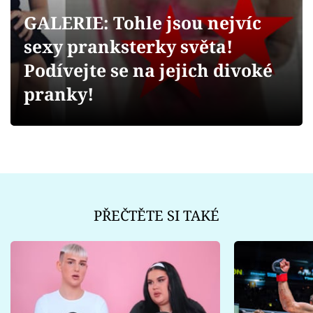
Sex a vztahy
GALERIE: Tohle jsou nejvíc
Videa
sexy pranksterky světa!
Podívejte se na jejich divoké
Sledujte prima+
pranky!
Přihlášení
Sledujte nás
PŘEČTĚTE SI TAKÉ