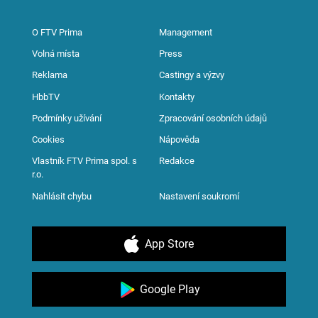
O FTV Prima
Management
Volná místa
Press
Reklama
Castingy a výzvy
HbbTV
Kontakty
Podmínky užívání
Zpracování osobních údajů
Cookies
Nápověda
Vlastník FTV Prima spol. s
Redakce
r.o.
Nahlásit chybu
Nastavení soukromí
App Store
Google Play