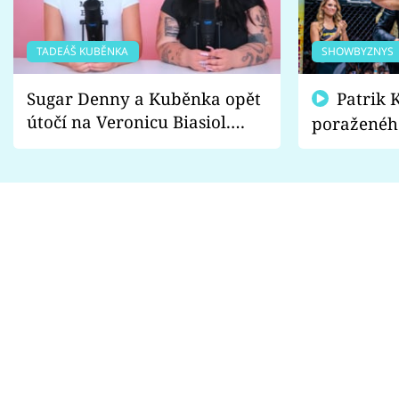
TADEÁŠ KUBĚNKA
SHOWBYZNYS
Sugar Denny a Kuběnka opět
Patrik Kincl se zastal
útočí na Veronicu Biasiol.
poraženéh
Proč je podle nich falešná a
fanoušci n
lže o své nevěře?