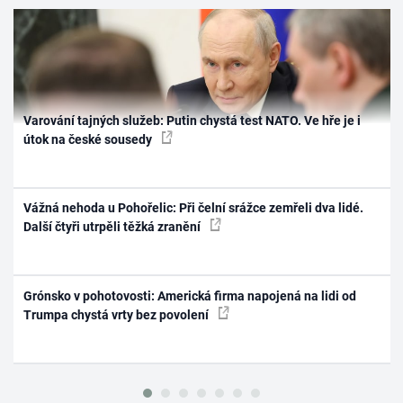
Varování tajných služeb: Putin chystá test NATO. Ve hře je i
útok na české sousedy
Vážná nehoda u Pohořelic: Při čelní srážce zemřeli dva lidé.
Další čtyři utrpěli těžká zranění
Grónsko v pohotovosti: Americká firma napojená na lidi od
Trumpa chystá vrty bez povolení