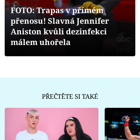
Sex a vztahy
FOTO: Trapas v přímém
Videa
přenosu! Slavná Jennifer
Aniston kvůli dezinfekci
Sledujte prima+
málem uhořela
Přihlášení
Sledujte nás
PŘEČTĚTE SI TAKÉ