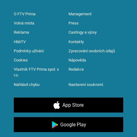
O FTV Prima
Management
Volná místa
Press
Reklama
Castingy a výzvy
HbbTV
Kontakty
Podmínky užívání
Zpracování osobních údajů
Cookies
Nápověda
Vlastník FTV Prima spol. s
Redakce
r.o.
Nahlásit chybu
Nastavení soukromí
App Store
Google Play