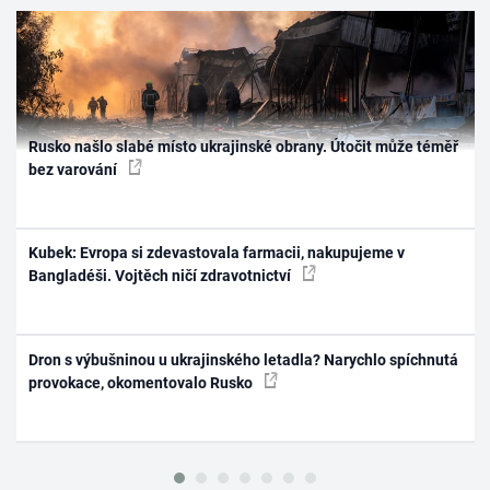
Rusko našlo slabé místo ukrajinské obrany. Útočit může téměř
bez varování
Kubek: Evropa si zdevastovala farmacii, nakupujeme v
Bangladéši. Vojtěch ničí zdravotnictví
Dron s výbušninou u ukrajinského letadla? Narychlo spíchnutá
provokace, okomentovalo Rusko