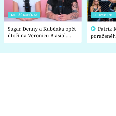
TADEÁŠ KUBĚNKA
SHOWBYZNYS
Sugar Denny a Kuběnka opět
Patrik Kincl se zastal
útočí na Veronicu Biasiol.
poraženéh
Proč je podle nich falešná a
fanoušci n
lže o své nevěře?