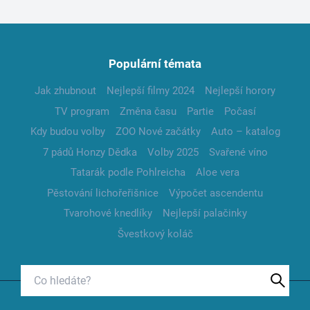
Populární témata
Jak zhubnout
Nejlepší filmy 2024
Nejlepší horory
TV program
Změna času
Partie
Počasí
Kdy budou volby
ZOO Nové začátky
Auto – katalog
7 pádů Honzy Dědka
Volby 2025
Svařené víno
Tatarák podle Pohlreicha
Aloe vera
Pěstování lichořeřišnice
Výpočet ascendentu
Tvarohové knedlíky
Nejlepší palačinky
Švestkový koláč