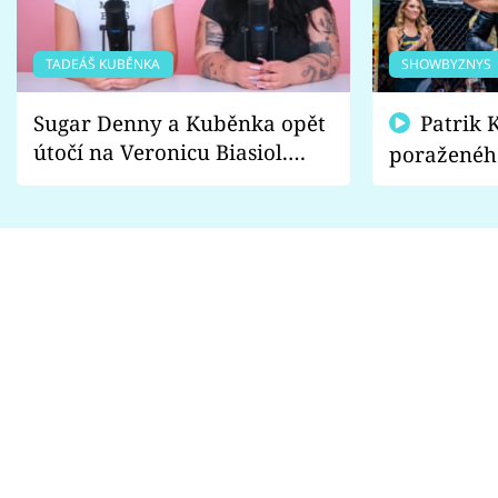
TADEÁŠ KUBĚNKA
SHOWBYZNYS
Sugar Denny a Kuběnka opět
Patrik Kincl se zastal
útočí na Veronicu Biasiol.
poraženéh
Proč je podle nich falešná a
fanoušci n
lže o své nevěře?