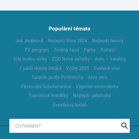
Populární témata
Jak zhubnout
Nejlepší filmy 2024
Nejlepší horory
TV program
Změna času
Partie
Počasí
Kdy budou volby
ZOO Nové začátky
Auto – katalog
7 pádů Honzy Dědka
Volby 2025
Svařené víno
Tatarák podle Pohlreicha
Aloe vera
Pěstování lichořeřišnice
Výpočet ascendentu
Tvarohové knedlíky
Nejlepší palačinky
Švestkový koláč