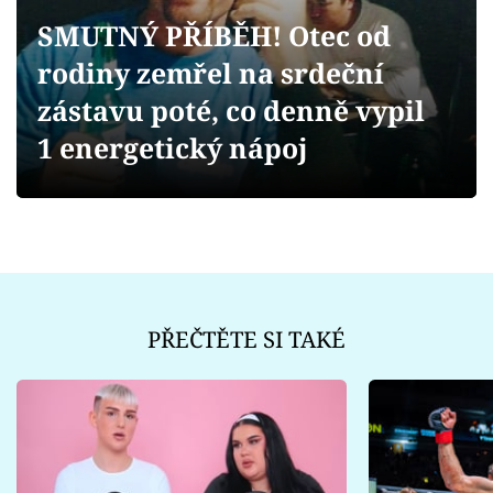
Sex a vztahy
SMUTNÝ PŘÍBĚH! Otec od
Videa
rodiny zemřel na srdeční
zástavu poté, co denně vypil
Sledujte prima+
1 energetický nápoj
Přihlášení
Sledujte nás
PŘEČTĚTE SI TAKÉ