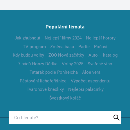
Populární témata
Jak zhubnout
Nejlepší filmy 2024
Nejlepší horory
TV program
Změna času
Partie
Počasí
Kdy budou volby
ZOO Nové začátky
Auto – katalog
7 pádů Honzy Dědka
Volby 2025
Svařené víno
Tatarák podle Pohlreicha
Aloe vera
Pěstování lichořeřišnice
Výpočet ascendentu
Tvarohové knedlíky
Nejlepší palačinky
Švestkový koláč