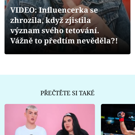
Sex a vztahy
VIDEO: Influencerka se
Videa
zhrozila, když zjistila
význam svého tetování.
Sledujte prima+
Vážně to předtím nevěděla?!
Přihlášení
Sledujte nás
PŘEČTĚTE SI TAKÉ