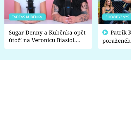
TADEÁŠ KUBĚNKA
SHOWBYZNYS
Sugar Denny a Kuběnka opět
Patrik Kincl se zastal
útočí na Veronicu Biasiol.
poraženéh
Proč je podle nich falešná a
fanoušci n
lže o své nevěře?