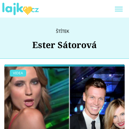
Trendy:
KARLOS VÉMOLA
ONLYFANS
ŠTÍTEK
SHOPAHOLICADEL
CLASH OF THE STARS
Ester Sátorová
Témata
VIDEA
Showbyznys
Youtubeři
Virály