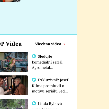
nemá
P Videa
Všechna videa
Sledujte
komediální seriál
Agrometal
exkluzivně na
prima+
Exkluzivně: Josef
Klíma promluvil o
motivu seriálu Sedm
schodů k moci
Linda Rybová