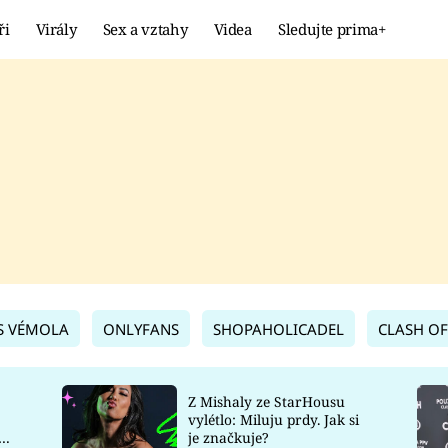
ři
Virály
Sex a vztahy
Videa
Sledujte prima+
Showbyznys
Extrém
VIRÁLY
KURIOZITY
VIDEA
KVÍZY
S VÉMOLA
ONLYFANS
SHOPAHOLICADEL
CLASH OF
Z Mishaly ze StarHousu
vylétlo: Miluju prdy. Jak si
co
je značkuje?