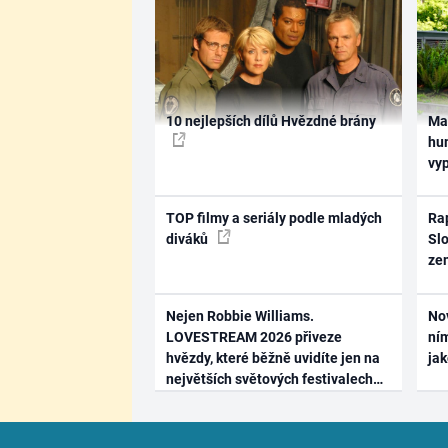
10 nejlepších dílů Hvězdné brány
Ma
hum
vy
TOP filmy a seriály podle mladých
Rap
diváků
Slo
ze
Nejen Robbie Williams.
No
LOVESTREAM 2026 přiveze
ním
hvězdy, které běžně uvidíte jen na
ja
největších světových festivalech