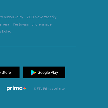
dy budou volby
ZOO Nové začátky
e vera
Pěstování lichořeřišnice
ý koláč
 Store
Google Play
© FTV Prima spol. s r.o.