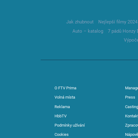
Jak zhubnout
Nejlepší filmy 2024
Auto – katalog
7 pádů Honzy 
Výpoče
O FTV Prima
Manag
Volná místa
Press
Reklama
Casting
HbbTV
Kontak
Podmínky užívání
Zpraco
Cookies
Nápov