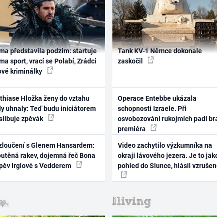
ma představila podzim: startuje
Tank KV-1 Němce dokonale
ma sport, vrací se Polabí, Zrádci
zaskočil
ové kriminálky
thiase Hložka ženy do vztahu
Operace Entebbe ukázala
dy uhnaly: Teď budu iniciátorem
schopnosti Izraele. Při
 slibuje zpěvák
osvobozování rukojmích padl br
premiéra
zloučení s Glenem Hansardem:
Video zachytilo výzkumníka na
outěná rakev, dojemná řeč Bona
okraji lávového jezera. Je to jak
zpěv Irglové s Vedderem
pohled do Slunce, hlásil vzruše