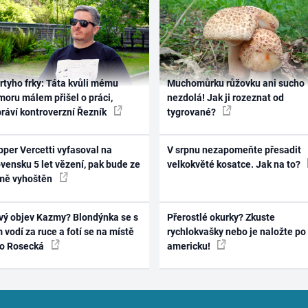
rtyho frky: Táta kvůli mému
Muchomůrku růžovku ani sucho
oru málem přišel o práci,
nezdolá! Jak ji rozeznat od
práví kontroverzní Řezník
tygrované?
per Vercetti vyfasoval na
V srpnu nezapomeňte přesadit
vensku 5 let vězení, pak bude ze
velkokvěté kosatce. Jak na to?
mě vyhoštěn
vý objev Kazmy? Blondýnka se s
Přerostlé okurky? Zkuste
 vodí za ruce a fotí se na místě
rychlokvašky nebo je naložte po
ko Rosecká
americku!