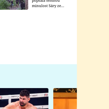
popsala temnou
minulost Sáry ze
seriálu Zákony vlka