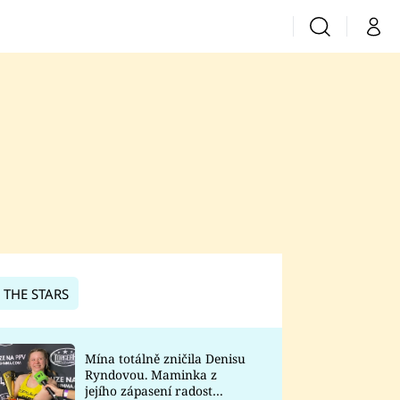
Vyhledávání
Můj 
Prima+
CNN Prima News
Prima Fresh
Prima Living
Prima Zoom
 THE STARS
Prima Lajk
Mína totálně zničila Denisu
Ryndovou. Maminka z
Sledujte nás
jejího zápasení radost