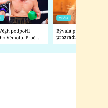
S
VIRÁLY
Bývalá pornoherečka
prozradila, co ji šokova
ho Vémolu. Proč
natáčení Euforie. Vážně
ji zápasit s ním než
bylo drsnější než hanba
 Kinclem?
filmy?