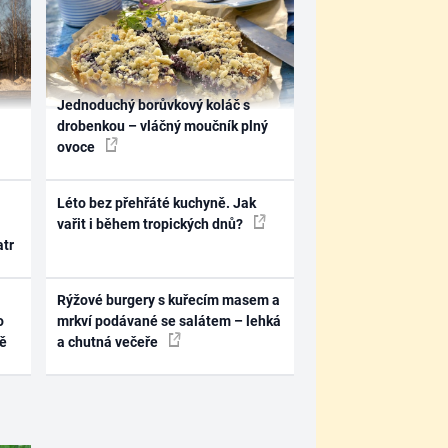
Jednoduchý borůvkový koláč s
drobenkou – vláčný moučník plný
ovoce
Léto bez přehřáté kuchyně. Jak
vařit i během tropických dnů?
atr
Rýžové burgery s kuřecím masem a
o
mrkví podávané se salátem – lehká
ně
a chutná večeře