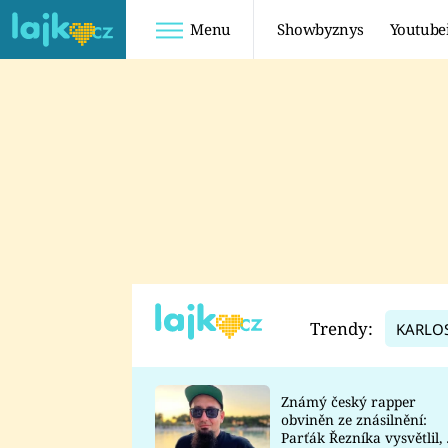
Menu
Showbyznys
Youtube
Youtuberky
Youtubeři
SHOPAHOLICADEL
FATTYPILLOW
ANNA ŠULC
FREESCOOT
SUGAR DENNY
ADAM KAJUMI
LADUŠKA
TADEÁŠ KUBĚNKA
DOMINIKA
DATEL
Trendy:
KARLO
MYSLIVCOVÁ
Známý český rapper
obviněn ze znásilnění:
Parťák Řezníka vysvětlil, 