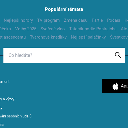
Populární témata
Nejlepší horory
TV program
Změna času
Partie
Počasí
K
Dědka
Volby 2025
Svařené víno
Tatarák podle Pohlreicha
Alo
t ascendentu
Tvarohové knedlíky
Nejlepší palačinky
Švestkov
ement
App
y a výzvy
ty
vání osobních údajů
ěda