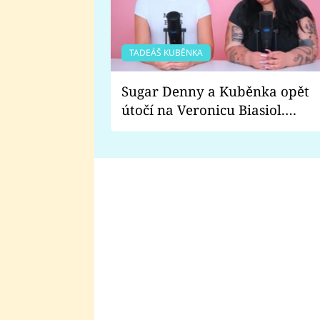
TADEÁŠ KUBĚNKA
Sugar Denny a Kuběnka opět
útočí na Veronicu Biasiol.
Proč je podle nich falešná a
lže o své nevěře?