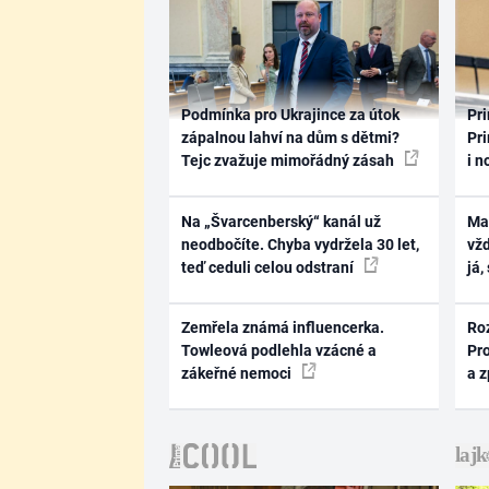
Podmínka pro Ukrajince za útok
Pri
zápalnou lahví na dům s dětmi?
Pri
Tejc zvažuje mimořádný zásah
i n
Na „Švarcenberský“ kanál už
Ma
neodbočíte. Chyba vydržela 30 let,
vž
teď ceduli celou odstraní
já,
Zemřela známá influencerka.
Ro
Towleová podlehla vzácné a
Pr
zákeřné nemoci
a 