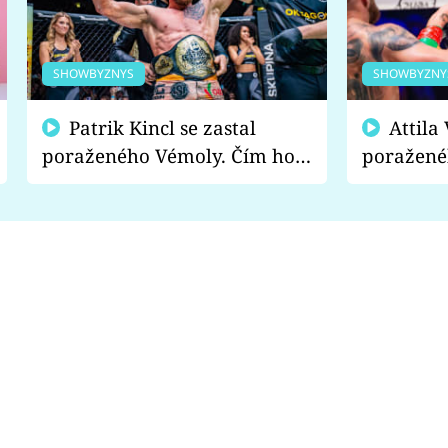
SHOWBYZNYS
SHOWBYZNY
Patrik Kincl se zastal
Attila Végh podpořil
poraženého Vémoly. Čím ho
poražené
fanoušci naštvali?
chce radě
s vítězem