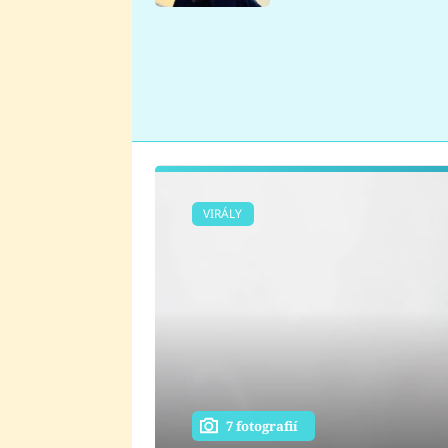
se v Plzni stalo
VIRÁLY
7 fotografií