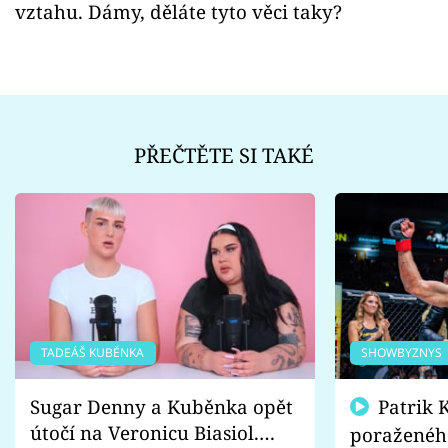
vztahu. Dámy, děláte tyto věci taky?
PŘEČTĚTE SI TAKÉ
TADEÁŠ KUBĚNKA
SHOWBYZNYS
Sugar Denny a Kuběnka opět
Patrik Kincl se zastal
útočí na Veronicu Biasiol.
poraženéh