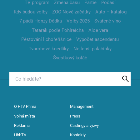
TV program
Změna času
Partie
Počasí
Kdy budou volby
ZOO Nové začátky
Auto – katalog
7 pádů Honzy Dědka
Volby 2025
Svařené víno
Tatarák podle Pohlreicha
Aloe vera
Pěstování lichořeřišnice
Výpočet ascendentu
Tvarohové knedlíky
Nejlepší palačinky
Švestkový koláč
O FTV Prima
Management
Volná místa
Press
Reklama
Castingy a výzvy
HbbTV
Kontakty