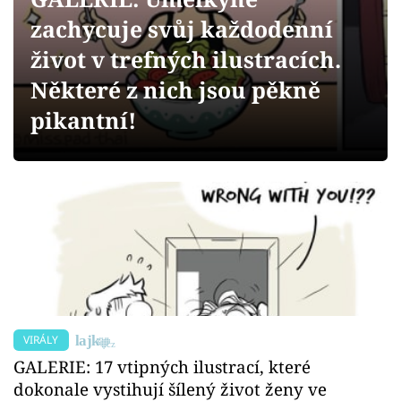
Sex a vztahy
zachycuje svůj každodenní
Videa
život v trefných ilustracích.
Některé z nich jsou pěkně
Sledujte prima+
pikantní!
Přihlášení
Sledujte nás
VIRÁLY
GALERIE: 17 vtipných ilustrací, které
dokonale vystihují šílený život ženy ve