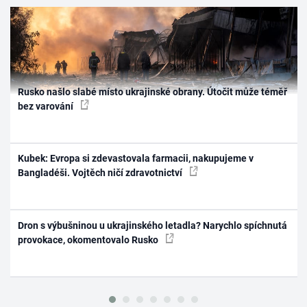
Rusko našlo slabé místo ukrajinské obrany. Útočit může téměř
bez varování
Kubek: Evropa si zdevastovala farmacii, nakupujeme v
Bangladéši. Vojtěch ničí zdravotnictví
Dron s výbušninou u ukrajinského letadla? Narychlo spíchnutá
provokace, okomentovalo Rusko