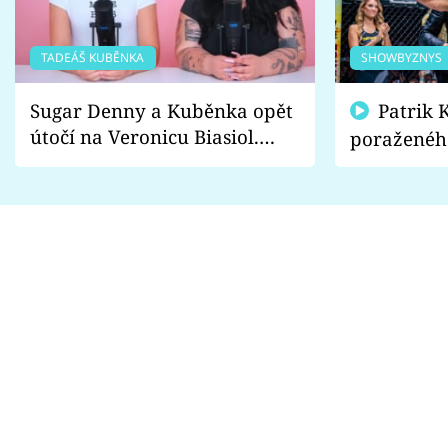
TADEÁŠ KUBĚNKA
SHOWBYZNYS
Sugar Denny a Kuběnka opět
Patrik Kincl se zastal
útočí na Veronicu Biasiol.
poraženéh
Proč je podle nich falešná a
fanoušci n
lže o své nevěře?