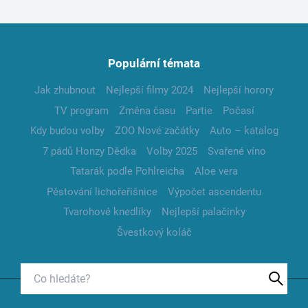
Populární témata
Jak zhubnout
Nejlepší filmy 2024
Nejlepší horory
TV program
Změna času
Partie
Počasí
Kdy budou volby
ZOO Nové začátky
Auto – katalog
7 pádů Honzy Dědka
Volby 2025
Svařené víno
Tatarák podle Pohlreicha
Aloe vera
Pěstování lichořeřišnice
Výpočet ascendentu
Tvarohové knedlíky
Nejlepší palačinky
Švestkový koláč