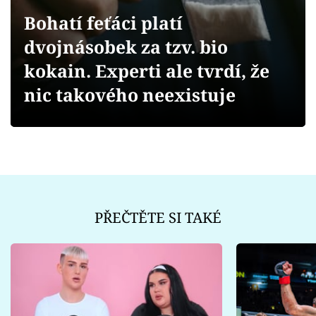
Sex a vztahy
Bohatí feťáci platí
Videa
dvojnásobek za tzv. bio
kokain. Experti ale tvrdí, že
Sledujte prima+
nic takového neexistuje
Přihlášení
Sledujte nás
PŘEČTĚTE SI TAKÉ