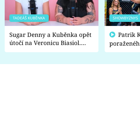
TADEÁŠ KUBĚNKA
SHOWBYZNYS
Sugar Denny a Kuběnka opět
Patrik Kincl se zastal
útočí na Veronicu Biasiol.
poraženéh
Proč je podle nich falešná a
fanoušci n
lže o své nevěře?