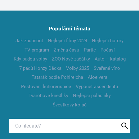
Populární témata
Jak zhubnout
Nejlepší filmy 2024
Nejlepší horory
TV program
Změna času
Partie
Počasí
Kdy budou volby
ZOO Nové začátky
Auto – katalog
7 pádů Honzy Dědka
Volby 2025
Svařené víno
Tatarák podle Pohlreicha
Aloe vera
Pěstování lichořeřišnice
Výpočet ascendentu
Tvarohové knedlíky
Nejlepší palačinky
Švestkový koláč