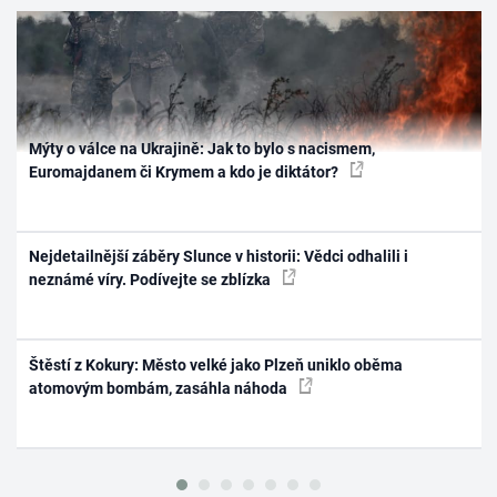
Mýty o válce na Ukrajině: Jak to bylo s nacismem,
Euromajdanem či Krymem a kdo je diktátor?
Nejdetailnější záběry Slunce v historii: Vědci odhalili i
neznámé víry. Podívejte se zblízka
Štěstí z Kokury: Město velké jako Plzeň uniklo oběma
atomovým bombám, zasáhla náhoda