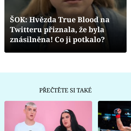
Sex a vztahy
Videa
ŠOK: Hvězda True Blood na
Twitteru přiznala, že byla
Sledujte prima+
znásilněna! Co ji potkalo?
Přihlášení
Sledujte nás
PŘEČTĚTE SI TAKÉ