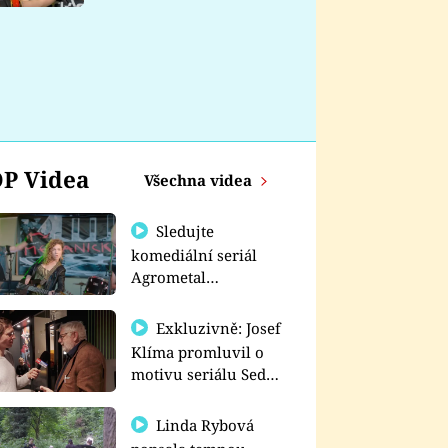
nemá
P Videa
Všechna videa
Sledujte
komediální seriál
Agrometal
exkluzivně na
prima+
Exkluzivně: Josef
Klíma promluvil o
motivu seriálu Sedm
schodů k moci
Linda Rybová