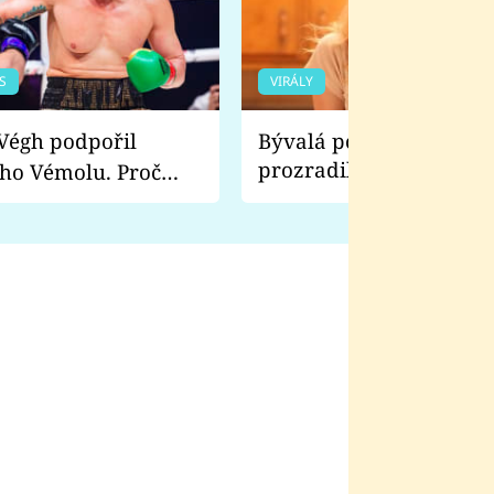
S
VIRÁLY
Bývalá pornoherečka
prozradila, co ji šokova
ho Vémolu. Proč
natáčení Euforie. Vážně
ji zápasit s ním než
bylo drsnější než hanba
 Kinclem?
filmy?