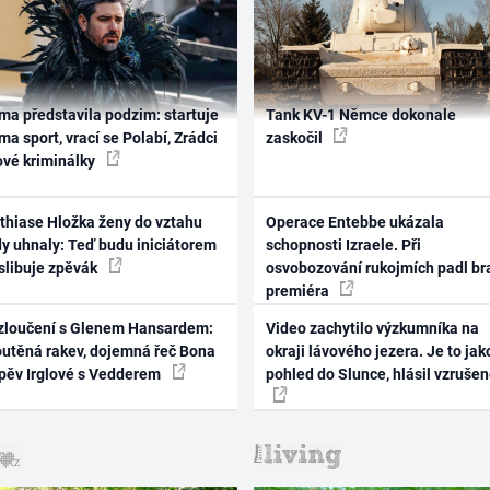
ma představila podzim: startuje
Tank KV-1 Němce dokonale
ma sport, vrací se Polabí, Zrádci
zaskočil
ové kriminálky
thiase Hložka ženy do vztahu
Operace Entebbe ukázala
dy uhnaly: Teď budu iniciátorem
schopnosti Izraele. Při
 slibuje zpěvák
osvobozování rukojmích padl br
premiéra
zloučení s Glenem Hansardem:
Video zachytilo výzkumníka na
outěná rakev, dojemná řeč Bona
okraji lávového jezera. Je to jak
zpěv Irglové s Vedderem
pohled do Slunce, hlásil vzruše