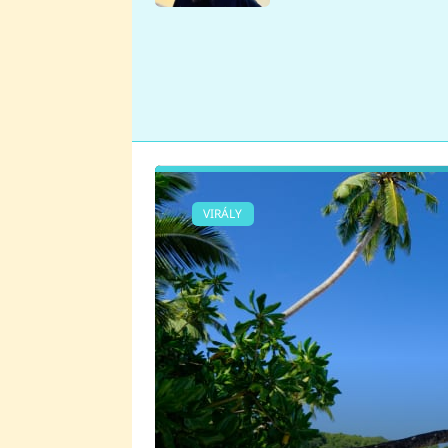
se v Plzni stalo
VIRÁLY