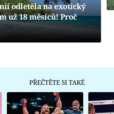
ií odletěla na exotický
ěm už 18 měsíců! Proč
PŘEČTĚTE SI TAKÉ