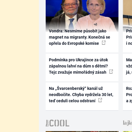
Vondra: Nesmíme působit jako
Pri
magnet na migranty. Konečná se
Pri
opřela do Evropské komise
i n
Podmínka pro Ukrajince za útok
Ma
zápalnou lahví na dům s dětmi?
vž
Tejc zvažuje mimořádný zásah
já,
Na „Švarcenberský“ kanál už
Ro
neodbočíte. Chyba vydržela 30 let,
Pr
teď ceduli celou odstraní
a 