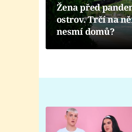
Žena před pandem
ostrov. Trčí na n
nesmí domů?