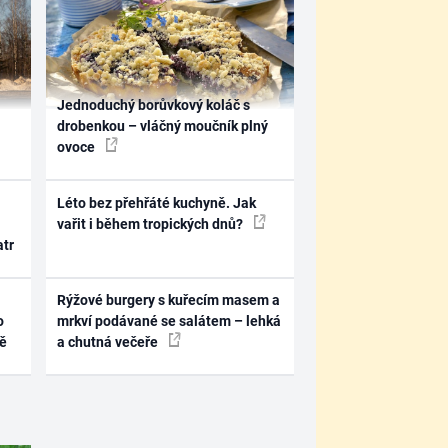
Jednoduchý borůvkový koláč s
drobenkou – vláčný moučník plný
ovoce
Léto bez přehřáté kuchyně. Jak
vařit i během tropických dnů?
atr
Rýžové burgery s kuřecím masem a
o
mrkví podávané se salátem – lehká
ně
a chutná večeře