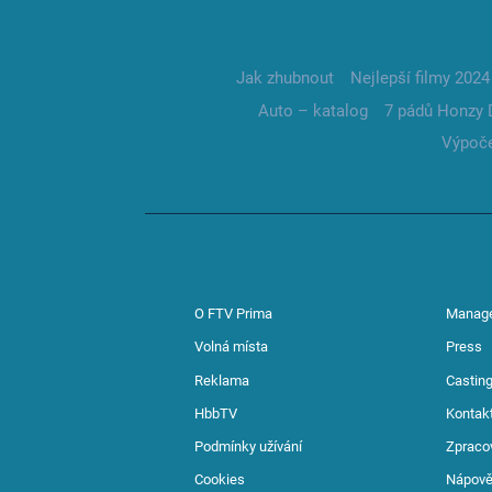
Jak zhubnout
Nejlepší filmy 2024
Auto – katalog
7 pádů Honzy 
Výpoče
O FTV Prima
Manag
Volná místa
Press
Reklama
Casting
HbbTV
Kontak
Podmínky užívání
Zpraco
Cookies
Nápov