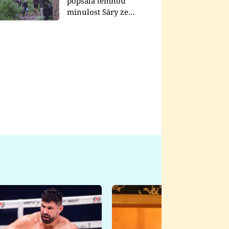
popsala temnou
minulost Sáry ze
seriálu Zákony vlka