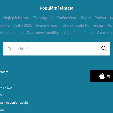
Populární témata
Nejlepší horory
TV program
Změna času
Partie
Počasí
K
Dědka
Volby 2025
Svařené víno
Tatarák podle Pohlreicha
Alo
t ascendentu
Tvarohové knedlíky
Nejlepší palačinky
Švestkov
ement
App
y a výzvy
ty
vání osobních údajů
ěda