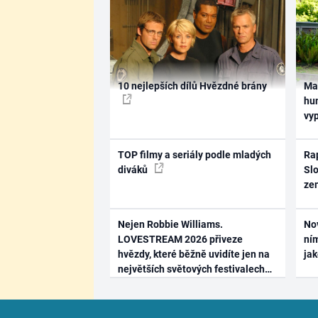
10 nejlepších dílů Hvězdné brány
Ma
hum
vy
TOP filmy a seriály podle mladých
Rap
diváků
Slo
ze
Nejen Robbie Williams.
No
LOVESTREAM 2026 přiveze
ním
hvězdy, které běžně uvidíte jen na
ja
největších světových festivalech