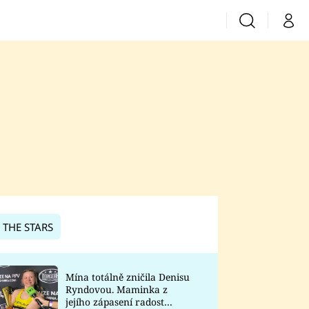
Vyhledávání
Můj 
Prima+
CNN Prima News
Prima Fresh
Prima Living
Prima Zoom
 THE STARS
Prima Lajk
Mína totálně zničila Denisu
Ryndovou. Maminka z
Sledujte nás
jejího zápasení radost