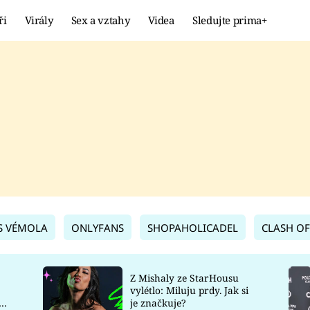
ři
Virály
Sex a vztahy
Videa
Sledujte prima+
Showbyznys
Extrém
VIRÁLY
KURIOZITY
VIDEA
KVÍZY
S VÉMOLA
ONLYFANS
SHOPAHOLICADEL
CLASH OF
Z Mishaly ze StarHousu
vylétlo: Miluju prdy. Jak si
co
je značkuje?