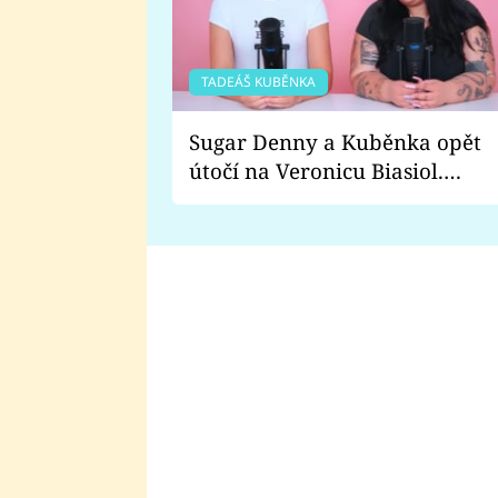
TADEÁŠ KUBĚNKA
Sugar Denny a Kuběnka opět
útočí na Veronicu Biasiol.
Proč je podle nich falešná a
lže o své nevěře?