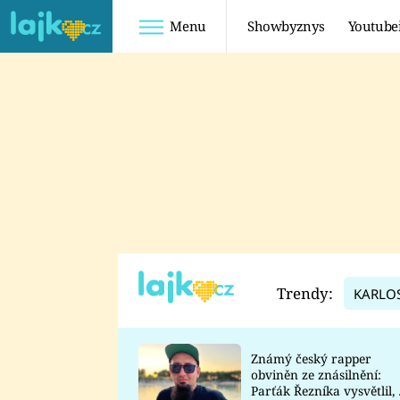
Menu
Showbyznys
Youtube
Youtuberky
Youtubeři
SHOPAHOLICADEL
FATTYPILLOW
ANNA ŠULC
FREESCOOT
SUGAR DENNY
ADAM KAJUMI
LADUŠKA
TADEÁŠ KUBĚNKA
DOMINIKA
DATEL
Trendy:
KARLO
MYSLIVCOVÁ
Známý český rapper
obviněn ze znásilnění:
Parťák Řezníka vysvětlil, 