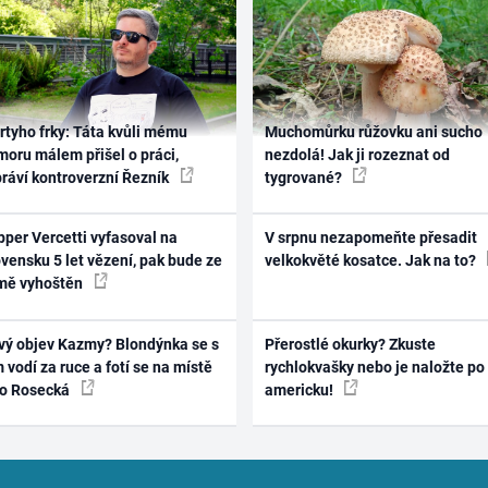
rtyho frky: Táta kvůli mému
Muchomůrku růžovku ani sucho
oru málem přišel o práci,
nezdolá! Jak ji rozeznat od
práví kontroverzní Řezník
tygrované?
per Vercetti vyfasoval na
V srpnu nezapomeňte přesadit
vensku 5 let vězení, pak bude ze
velkokvěté kosatce. Jak na to?
mě vyhoštěn
vý objev Kazmy? Blondýnka se s
Přerostlé okurky? Zkuste
 vodí za ruce a fotí se na místě
rychlokvašky nebo je naložte po
ko Rosecká
americku!