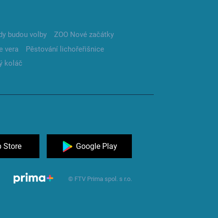
dy budou volby
ZOO Nové začátky
e vera
Pěstování lichořeřišnice
ý koláč
 Store
Google Play
© FTV Prima spol. s r.o.