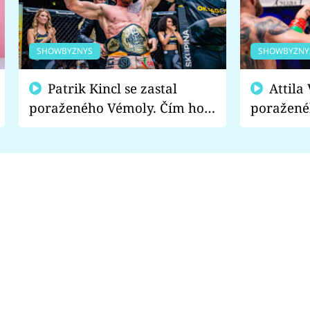
SHOWBYZNYS
SHOWBYZNY
Patrik Kincl se zastal
Attila Végh podpořil
poraženého Vémoly. Čím ho
poražené
fanoušci naštvali?
chce radě
s vítězem