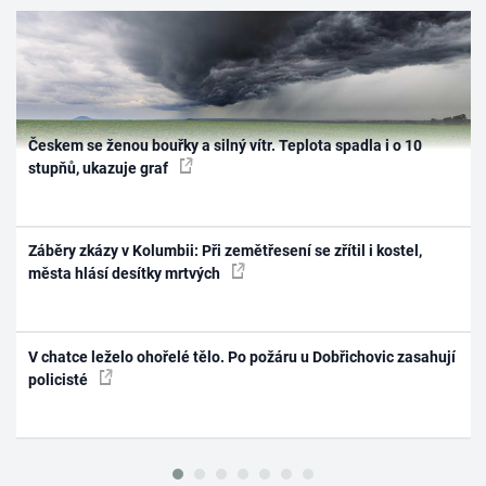
Českem se ženou bouřky a silný vítr. Teplota spadla i o 10
stupňů, ukazuje graf
Záběry zkázy v Kolumbii: Při zemětřesení se zřítil i kostel,
města hlásí desítky mrtvých
V chatce leželo ohořelé tělo. Po požáru u Dobřichovic zasahují
policisté