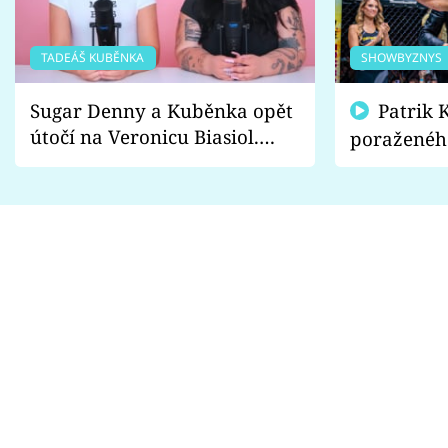
TADEÁŠ KUBĚNKA
SHOWBYZNYS
Sugar Denny a Kuběnka opět
Patrik Kincl se zastal
útočí na Veronicu Biasiol.
poraženéh
Proč je podle nich falešná a
fanoušci n
lže o své nevěře?