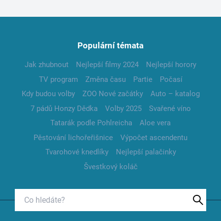
Populární témata
Jak zhubnout
Nejlepší filmy 2024
Nejlepší horory
TV program
Změna času
Partie
Počasí
Kdy budou volby
ZOO Nové začátky
Auto – katalog
7 pádů Honzy Dědka
Volby 2025
Svařené víno
Tatarák podle Pohlreicha
Aloe vera
Pěstování lichořeřišnice
Výpočet ascendentu
Tvarohové knedlíky
Nejlepší palačinky
Švestkový koláč