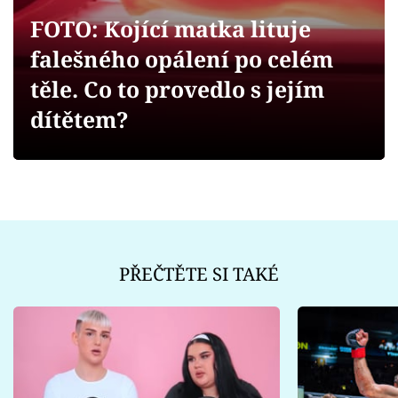
Sex a vztahy
FOTO: Kojící matka lituje
Videa
falešného opálení po celém
těle. Co to provedlo s jejím
Sledujte prima+
dítětem?
Přihlášení
Sledujte nás
PŘEČTĚTE SI TAKÉ