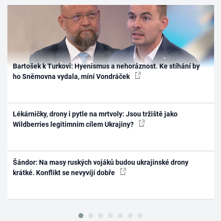
Bartošek k Turkovi: Hyenismus a nehoráznost. Ke stíhání by
ho Sněmovna vydala, míní Vondráček
Lékárničky, drony i pytle na mrtvoly: Jsou tržiště jako
Wildberries legitimním cílem Ukrajiny?
Šándor: Na masy ruských vojáků budou ukrajinské drony
krátké. Konflikt se nevyvíjí dobře