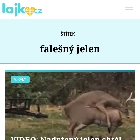
Trendy:
KARLOS VÉMOLA
ONLYFANS
ŠTÍTEK
SHOPAHOLICADEL
CLASH OF THE STARS
falešný jelen
Témata
VIRÁLY
Showbyznys
Youtubeři
Virály
VIDEO: Nadržený jelen chtěl