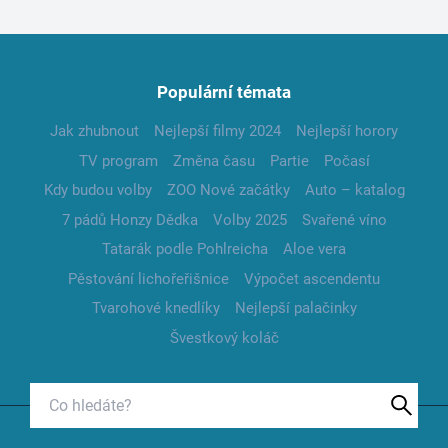
Populární témata
Jak zhubnout
Nejlepší filmy 2024
Nejlepší horory
TV program
Změna času
Partie
Počasí
Kdy budou volby
ZOO Nové začátky
Auto – katalog
7 pádů Honzy Dědka
Volby 2025
Svařené víno
Tatarák podle Pohlreicha
Aloe vera
Pěstování lichořeřišnice
Výpočet ascendentu
Tvarohové knedlíky
Nejlepší palačinky
Švestkový koláč