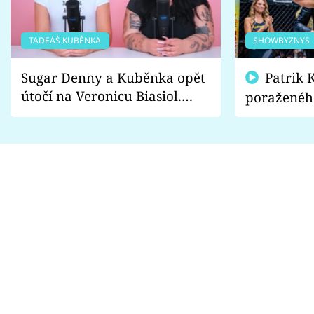
TADEÁŠ KUBĚNKA
SHOWBYZNYS
Sugar Denny a Kuběnka opět
Patrik Kincl se zastal
útočí na Veronicu Biasiol.
poraženéh
Proč je podle nich falešná a
fanoušci n
lže o své nevěře?