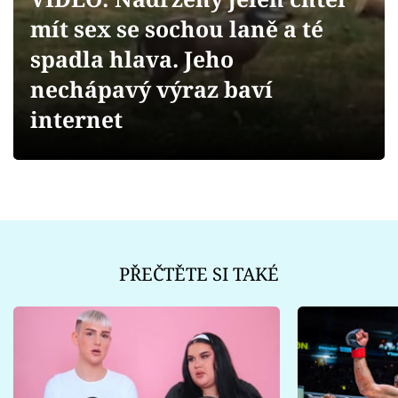
Sex a vztahy
mít sex se sochou laně a té
Videa
spadla hlava. Jeho
nechápavý výraz baví
Sledujte prima+
internet
Přihlášení
Sledujte nás
PŘEČTĚTE SI TAKÉ