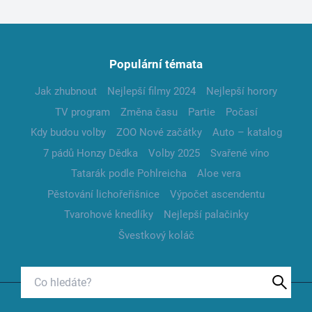
Populární témata
Jak zhubnout
Nejlepší filmy 2024
Nejlepší horory
TV program
Změna času
Partie
Počasí
Kdy budou volby
ZOO Nové začátky
Auto – katalog
7 pádů Honzy Dědka
Volby 2025
Svařené víno
Tatarák podle Pohlreicha
Aloe vera
Pěstování lichořeřišnice
Výpočet ascendentu
Tvarohové knedlíky
Nejlepší palačinky
Švestkový koláč