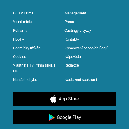
O FTV Prima
Management
Volná místa
Press
Reklama
Castingy a výzvy
HbbTV
Kontakty
Podmínky užívání
Zpracování osobních údajů
Cookies
Nápověda
Vlastník FTV Prima spol. s
Redakce
r.o.
Nahlásit chybu
Nastavení soukromí
App Store
Google Play