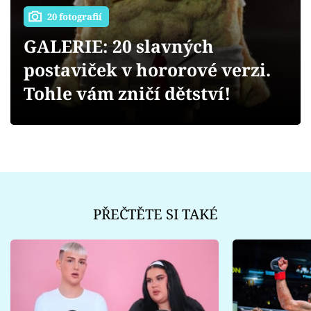
Sex a vztahy
20 fotografií
Videa
GALERIE: 20 slavných
postaviček v hororové verzi.
Sledujte prima+
Tohle vám zničí dětství!
Přihlášení
Sledujte nás
PŘEČTĚTE SI TAKÉ