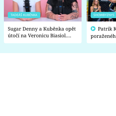
TADEÁŠ KUBĚNKA
SHOWBYZNYS
Sugar Denny a Kuběnka opět
Patrik Kincl se zastal
útočí na Veronicu Biasiol.
poraženéh
Proč je podle nich falešná a
fanoušci n
lže o své nevěře?