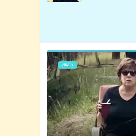
se v Plzni stalo
VIRÁLY