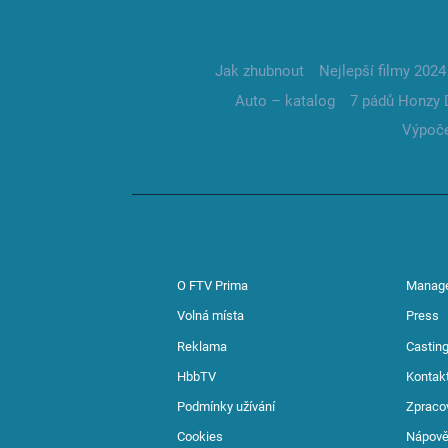
Jak zhubnout
Nejlepší filmy 2024
Auto – katalog
7 pádů Honzy 
Výpoče
O FTV Prima
Manag
Volná místa
Press
Reklama
Casting
HbbTV
Kontak
Podmínky užívání
Zpraco
Cookies
Nápov