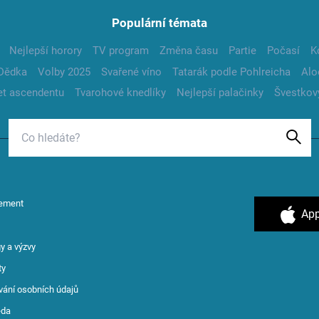
Populární témata
Nejlepší horory
TV program
Změna času
Partie
Počasí
K
Dědka
Volby 2025
Svařené víno
Tatarák podle Pohlreicha
Alo
t ascendentu
Tvarohové knedlíky
Nejlepší palačinky
Švestkov
ement
App
y a výzvy
ty
vání osobních údajů
ěda