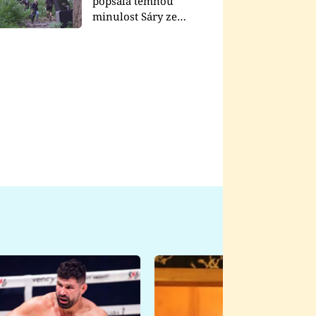
popsala temnou
minulost Sáry ze
seriálu Zákony vlka