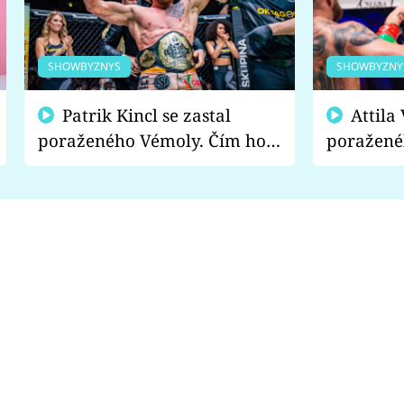
SHOWBYZNYS
SHOWBYZNY
Patrik Kincl se zastal
Attila Végh podpořil
poraženého Vémoly. Čím ho
poražené
fanoušci naštvali?
chce radě
s vítězem