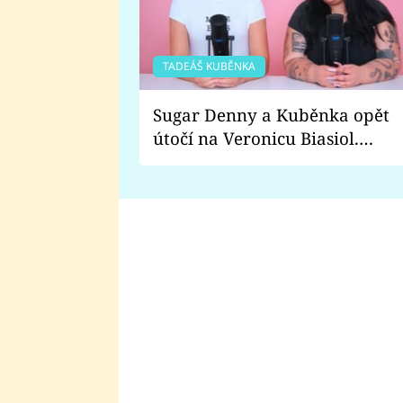
TADEÁŠ KUBĚNKA
Sugar Denny a Kuběnka opět
útočí na Veronicu Biasiol.
Proč je podle nich falešná a
lže o své nevěře?