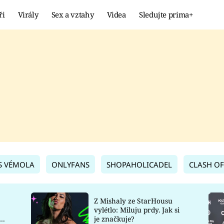
ři
Virály
Sex a vztahy
Videa
Sledujte prima+
Showbyznys
Extrém
VIRÁLY
KURIOZITY
VIDEA
KVÍZY
S VÉMOLA
ONLYFANS
SHOPAHOLICADEL
CLASH OF
Z Mishaly ze StarHousu
vylétlo: Miluju prdy. Jak si
co
je značkuje?