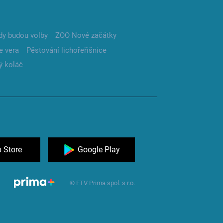
dy budou volby
ZOO Nové začátky
e vera
Pěstování lichořeřišnice
ý koláč
 Store
Google Play
© FTV Prima spol. s r.o.