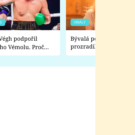
S
VIRÁLY
Bývalá pornoherečka
prozradila, co ji šokova
ho Vémolu. Proč
natáčení Euforie. Vážně
ji zápasit s ním než
bylo drsnější než hanba
 Kinclem?
filmy?