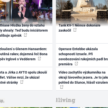
thiase Hložka ženy do vztahu
Tank KV-1 Němce dokonale
dy uhnaly: Teď budu iniciátorem
zaskočil
 slibuje zpěvák
zloučení s Glenem Hansardem:
Operace Entebbe ukázala
outěná rakev, dojemná řeč Bona
schopnosti Izraele. Při
zpěv Irglové s Vedderem
osvobozování rukojmích padl br
premiéra
ta a Jirka z AYTO spolu zkouší
Video zachytilo výzkumníka na
let. Válise mrzí, že ukázal
okraji lávového jezera. Je to jak
atné stránky
pohled do Slunce, hlásil vzruše