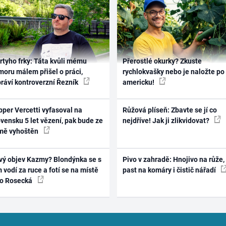
rtyho frky: Táta kvůli mému
Přerostlé okurky? Zkuste
oru málem přišel o práci,
rychlokvašky nebo je naložte po
práví kontroverzní Řezník
americku!
per Vercetti vyfasoval na
Růžová plíseň: Zbavte se jí co
vensku 5 let vězení, pak bude ze
nejdříve! Jak ji zlikvidovat?
mě vyhoštěn
vý objev Kazmy? Blondýnka se s
Pivo v zahradě: Hnojivo na růže,
 vodí za ruce a fotí se na místě
past na komáry i čistič nářadí
ko Rosecká