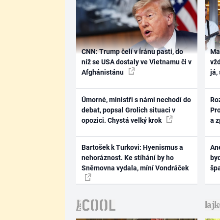
CNN: Trump čelí v Íránu pasti, do
Ma
níž se USA dostaly ve Vietnamu či v
vž
Afghánistánu
já,
Úmorné, ministři s námi nechodí do
Ro
debat, popsal Grolich situaci v
Pr
opozici. Chystá velký krok
a 
Bartošek k Turkovi: Hyenismus a
Ane
nehoráznost. Ke stíhání by ho
byd
Sněmovna vydala, míní Vondráček
šp