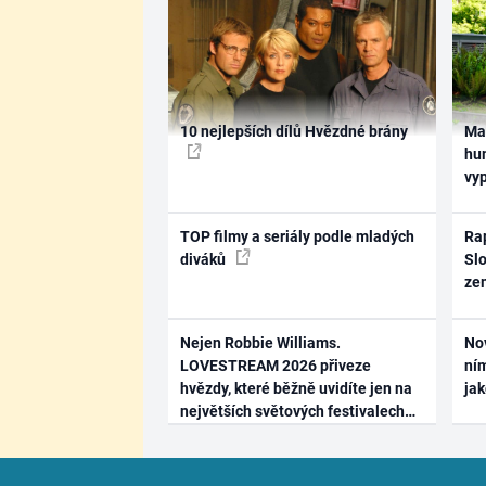
10 nejlepších dílů Hvězdné brány
Ma
hum
vy
TOP filmy a seriály podle mladých
Rap
diváků
Slo
ze
Nejen Robbie Williams.
No
LOVESTREAM 2026 přiveze
ním
hvězdy, které běžně uvidíte jen na
ja
největších světových festivalech