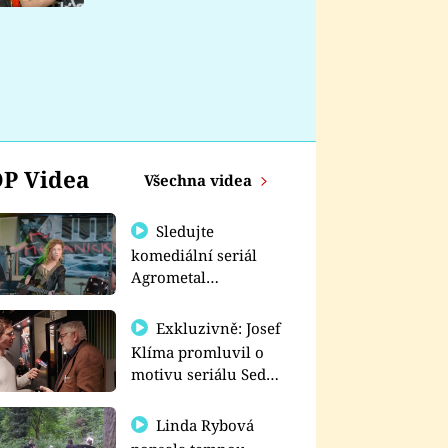
nemá
P Videa
Všechna videa
Sledujte
komediální seriál
Agrometal
exkluzivně na
prima+
Exkluzivně: Josef
Klíma promluvil o
motivu seriálu Sedm
schodů k moci
Linda Rybová