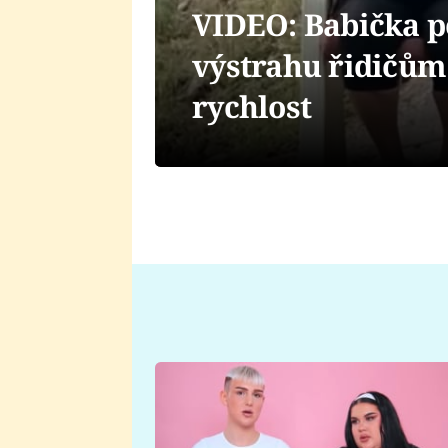
VIDEO: Babička po
výstrahu řidičům. 
rychlost