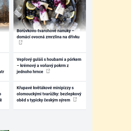
Borůvkovo-tvarohové nanuky –
domácí ovocná zmrzlina na dřívku
Vepřový guláš s houbami a pórkem
– krémový a voňavý pokrm z
atr
jednoho hrnce
Křupavé květákové minipizzy s
o
olomouckými tvarůžky: bezlepkový
ně
oběd s typicky českým sýrem