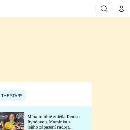
Vyhledávání
Můj 
Prima+
CNN Prima News
Prima Fresh
Prima Living
Prima Zoom
 THE STARS
Prima Lajk
Mína totálně zničila Denisu
Ryndovou. Maminka z
Sledujte nás
jejího zápasení radost