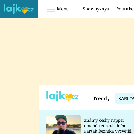
Menu
Showbyznys
Youtube
Youtuberky
Youtubeři
SHOPAHOLICADEL
FATTYPILLOW
ANNA ŠULC
FREESCOOT
SUGAR DENNY
ADAM KAJUMI
LADUŠKA
TADEÁŠ KUBĚNKA
DOMINIKA
DATEL
Trendy:
KARLO
MYSLIVCOVÁ
Známý český rapper
obviněn ze znásilnění:
Parťák Řezníka vysvětlil, 