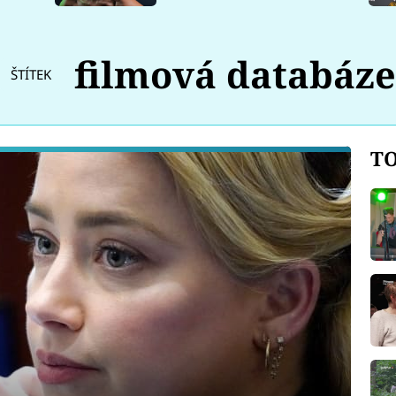
filmová databáze
ŠTÍTEK
TO