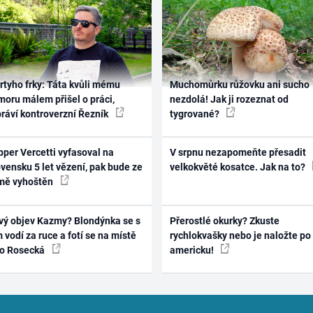
rtyho frky: Táta kvůli mému
Muchomůrku růžovku ani sucho
oru málem přišel o práci,
nezdolá! Jak ji rozeznat od
práví kontroverzní Řezník
tygrované?
per Vercetti vyfasoval na
V srpnu nezapomeňte přesadit
vensku 5 let vězení, pak bude ze
velkokvěté kosatce. Jak na to?
mě vyhoštěn
vý objev Kazmy? Blondýnka se s
Přerostlé okurky? Zkuste
 vodí za ruce a fotí se na místě
rychlokvašky nebo je naložte po
ko Rosecká
americku!