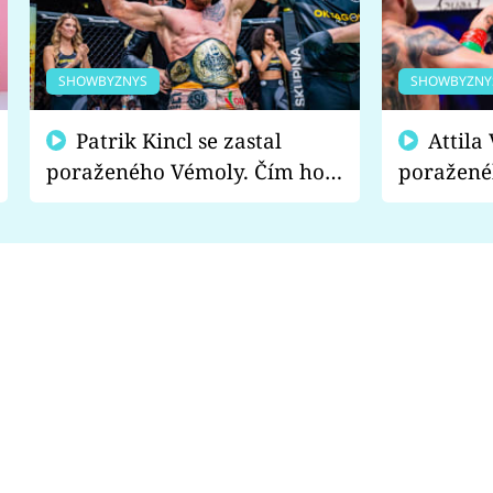
SHOWBYZNYS
SHOWBYZNY
Patrik Kincl se zastal
Attila Végh podpořil
poraženého Vémoly. Čím ho
poražené
fanoušci naštvali?
chce radě
s vítězem