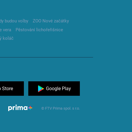
dy budou volby
ZOO Nové začátky
e vera
Pěstování lichořeřišnice
ý koláč
 Store
Google Play
© FTV Prima spol. s r.o.