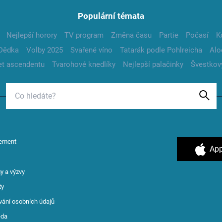
Populární témata
Nejlepší horory
TV program
Změna času
Partie
Počasí
K
Dědka
Volby 2025
Svařené víno
Tatarák podle Pohlreicha
Alo
t ascendentu
Tvarohové knedlíky
Nejlepší palačinky
Švestkov
ement
App
y a výzvy
ty
vání osobních údajů
ěda