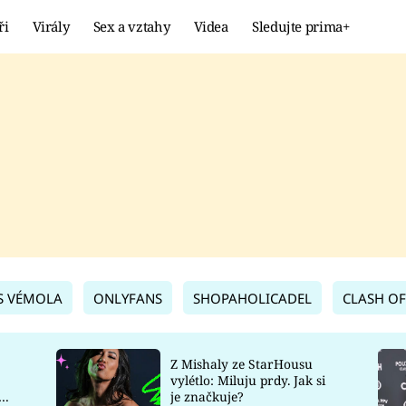
ři
Virály
Sex a vztahy
Videa
Sledujte prima+
Showbyznys
Extrém
VIRÁLY
KURIOZITY
VIDEA
KVÍZY
S VÉMOLA
ONLYFANS
SHOPAHOLICADEL
CLASH OF
Z Mishaly ze StarHousu
vylétlo: Miluju prdy. Jak si
co
je značkuje?