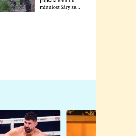
popsala temnou
minulost Sáry ze
seriálu Zákony vlka