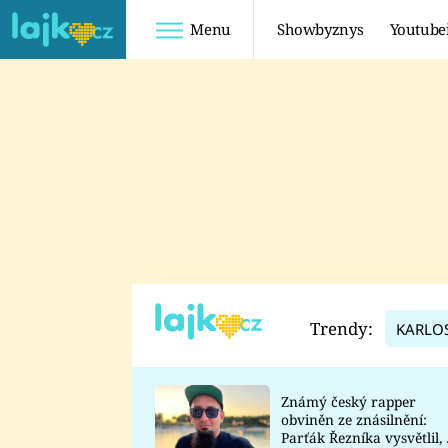
Menu
Showbyznys
Youtube
Youtuberky
Youtubeři
SHOPAHOLICADEL
FATTYPILLOW
ANNA ŠULC
FREESCOOT
SUGAR DENNY
ADAM KAJUMI
LADUŠKA
TADEÁŠ KUBĚNKA
DOMINIKA
DATEL
Trendy:
KARLO
MYSLIVCOVÁ
Známý český rapper
obviněn ze znásilnění:
Parťák Řezníka vysvětlil, 