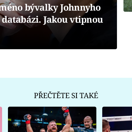
jméno bývalky Johnnyho
 databázi. Jakou vtipnou
PŘEČTĚTE SI TAKÉ