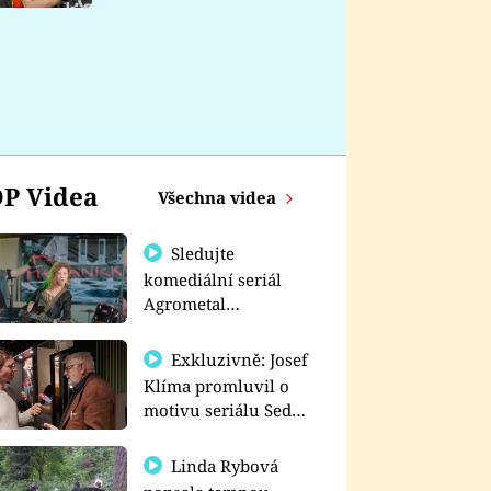
nemá
P Videa
Všechna videa
Sledujte
komediální seriál
Agrometal
exkluzivně na
prima+
Exkluzivně: Josef
Klíma promluvil o
motivu seriálu Sedm
schodů k moci
Linda Rybová