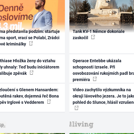
ma představila podzim: startuje
Tank KV-1 Němce dokonale
ma sport, vrací se Polabí, Zrádci
zaskočil
ové kriminálky
thiase Hložka ženy do vztahu
Operace Entebbe ukázala
dy uhnaly: Teď budu iniciátorem
schopnosti Izraele. Při
 slibuje zpěvák
osvobozování rukojmích padl br
premiéra
zloučení s Glenem Hansardem:
Video zachytilo výzkumníka na
outěná rakev, dojemná řeč Bona
okraji lávového jezera. Je to jak
zpěv Irglové s Vedderem
pohled do Slunce, hlásil vzruše