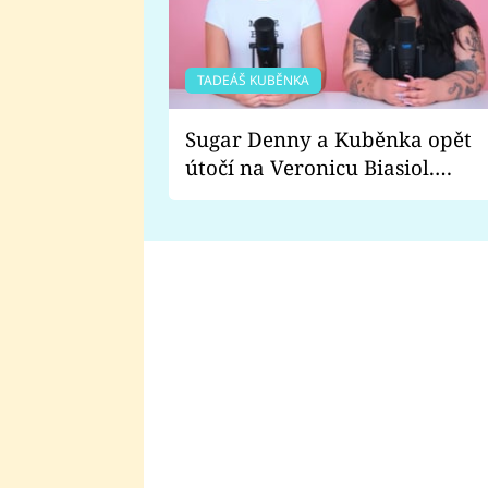
TADEÁŠ KUBĚNKA
Sugar Denny a Kuběnka opět
útočí na Veronicu Biasiol.
Proč je podle nich falešná a
lže o své nevěře?