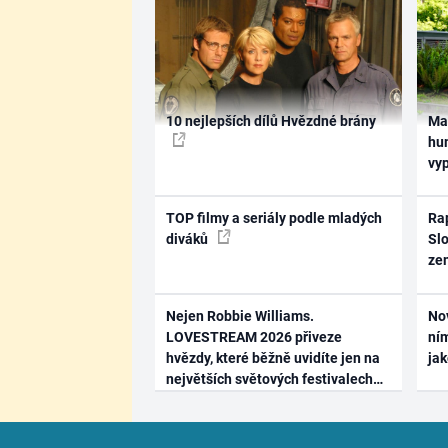
10 nejlepších dílů Hvězdné brány
Ma
hum
vy
TOP filmy a seriály podle mladých
Rap
diváků
Slo
ze
Nejen Robbie Williams.
No
LOVESTREAM 2026 přiveze
ním
hvězdy, které běžně uvidíte jen na
ja
největších světových festivalech