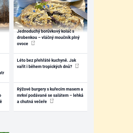
Jednoduchý borůvkový koláč s
drobenkou – vláčný moučník plný
ovoce
Léto bez přehřáté kuchyně. Jak
vařit i během tropických dnů?
atr
Rýžové burgery s kuřecím masem a
o
mrkví podávané se salátem – lehká
ně
a chutná večeře