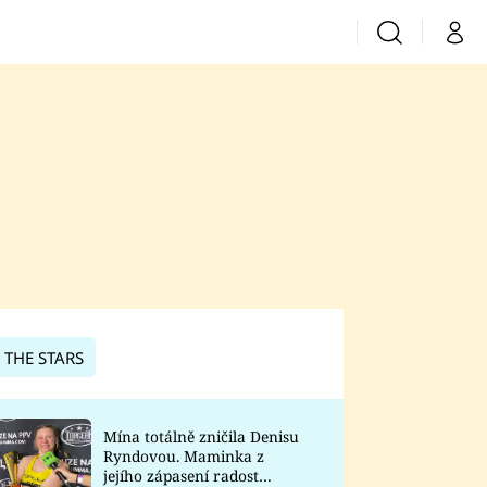
Vyhledávání
Můj 
Prima+
CNN Prima News
Prima Fresh
Prima Living
Prima Zoom
 THE STARS
Prima Lajk
Mína totálně zničila Denisu
Ryndovou. Maminka z
Sledujte nás
jejího zápasení radost