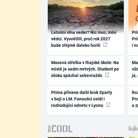
Letošní vlna veder? Nic moc, míní
Pri
vědci. Vysvětlili, proč rok 2027
Pri
bude zřejmě daleko horší
i n
Masová střelba v thajské škole: Na
Ma
místě je sedm mrtvých. Student po
vž
útoku spáchal sebevraždu
já,
Prima přinese další krok Sparty
Ro
v boji o LM. Fanoušci uvidí i
Pr
rozhodující odvetu v Lyonu
a 