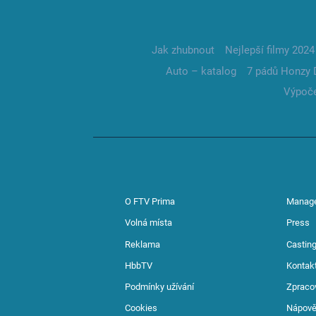
Jak zhubnout
Nejlepší filmy 2024
Auto – katalog
7 pádů Honzy 
Výpoče
O FTV Prima
Manag
Volná místa
Press
Reklama
Casting
HbbTV
Kontak
Podmínky užívání
Zpraco
Cookies
Nápov