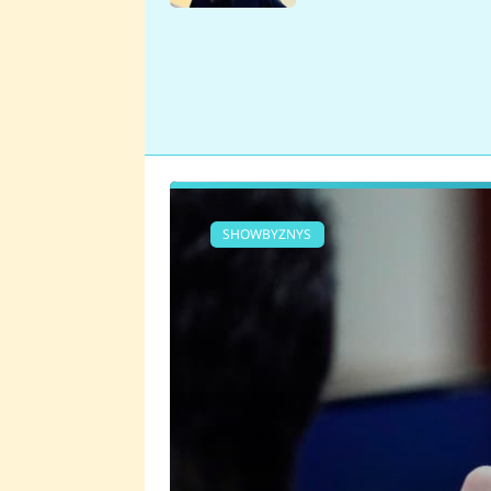
se v Plzni stalo
SHOWBYZNYS