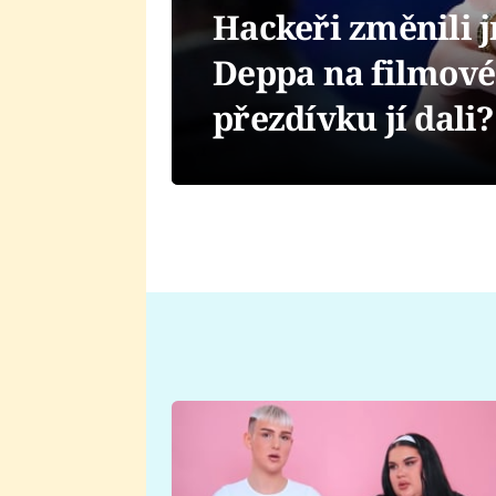
Hackeři změnili 
Deppa na filmové
přezdívku jí dali?