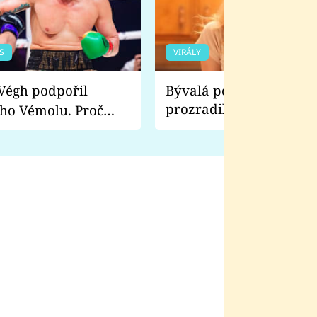
S
VIRÁLY
Bývalá pornoherečka
prozradila, co ji šokova
ho Vémolu. Proč
natáčení Euforie. Vážně
ji zápasit s ním než
bylo drsnější než hanba
 Kinclem?
filmy?