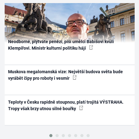
Neodborné, plýtváte penězi, píší umělci Babišovi kvůli
Klempířovi. Ministr kulturní politiku hájí
Muskova megalomanská vize: Největší budova světa bude
vyrábět čipy pro roboty i vesmír
Teploty v Česku rapidně stoupnou, platí trojitá VÝSTRAHA.
Tropy však brzy utnou silné bouřky