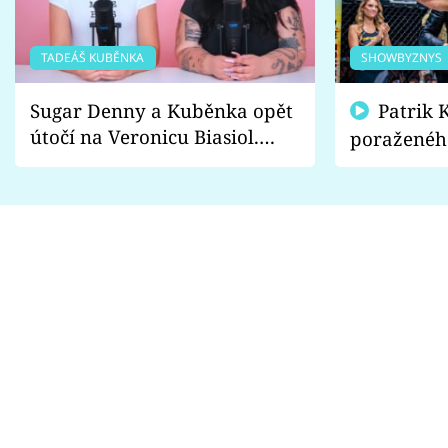
TADEÁŠ KUBĚNKA
SHOWBYZNYS
Sugar Denny a Kuběnka opět
Patrik Kincl se zastal
útočí na Veronicu Biasiol.
poraženéh
Proč je podle nich falešná a
fanoušci n
lže o své nevěře?