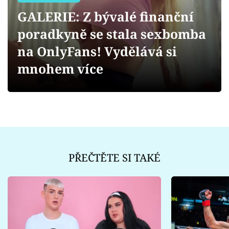
Sex a vztahy
GALERIE: Z bývalé finanční
Videa
poradkyně se stala sexbomba
na OnlyFans! Vydělává si
Sledujte prima+
mnohem více
Přihlášení
Sledujte nás
PŘEČTĚTE SI TAKÉ