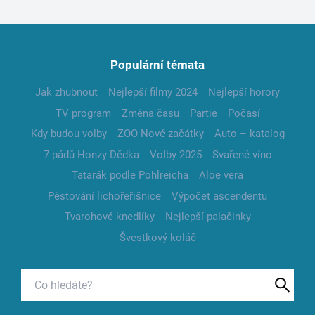
Populární témata
Jak zhubnout
Nejlepší filmy 2024
Nejlepší horory
TV program
Změna času
Partie
Počasí
Kdy budou volby
ZOO Nové začátky
Auto – katalog
7 pádů Honzy Dědka
Volby 2025
Svařené víno
Tatarák podle Pohlreicha
Aloe vera
Pěstování lichořeřišnice
Výpočet ascendentu
Tvarohové knedlíky
Nejlepší palačinky
Švestkový koláč