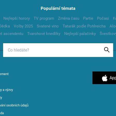
Populární témata
Nejlepší horory
TV program
Změna času
Partie
Počasí
K
Dědka
Volby 2025
Svařené víno
Tatarák podle Pohlreicha
Alo
t ascendentu
Tvarohové knedlíky
Nejlepší palačinky
Švestkov
ement
App
y a výzvy
ty
vání osobních údajů
ěda