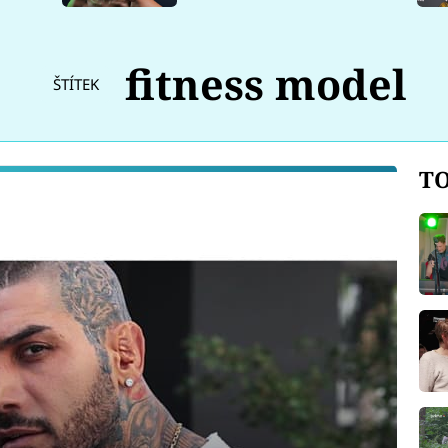
fitness model
ŠTÍTEK
TO