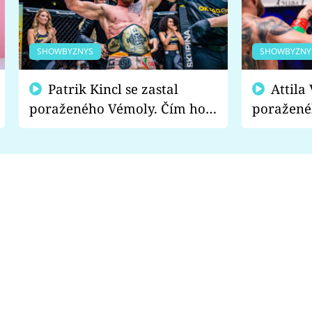
SHOWBYZNYS
SHOWBYZNY
Patrik Kincl se zastal
Attila Végh podpořil
poraženého Vémoly. Čím ho
poražené
fanoušci naštvali?
chce radě
s vítězem