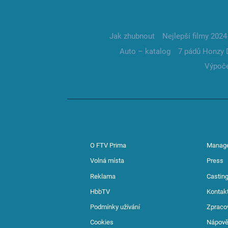
Jak zhubnout
Nejlepší filmy 2024
Auto – katalog
7 pádů Honzy 
Výpoče
O FTV Prima
Manag
Volná místa
Press
Reklama
Casting
HbbTV
Kontak
Podmínky užívání
Zpraco
Cookies
Nápov