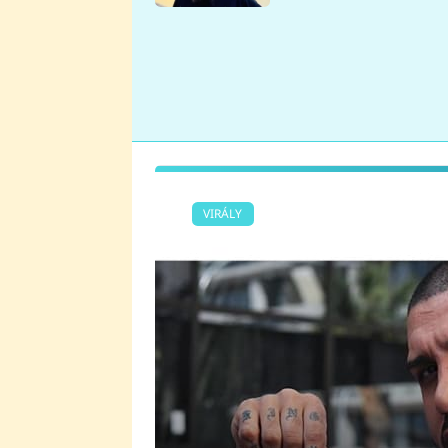
se v Plzni stalo
VIRÁLY