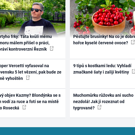
rtyho frky: Táta kvůli mému
Pěstujte brusinky! Na co je dobr
oru málem přišel o práci,
hořce kyselé červené ovoce?
práví kontroverzní Řezník
per Vercetti vyfasoval na
9 tipů s kostkami ledu: Vyhladí
vensku 5 let vězení, pak bude ze
zmačkané šaty i zalijí květiny
mě vyhoštěn
vý objev Kazmy? Blondýnka se s
Muchomůrku růžovku ani sucho
 vodí za ruce a fotí se na místě
nezdolá! Jak ji rozeznat od
ko Rosecká
tygrované?