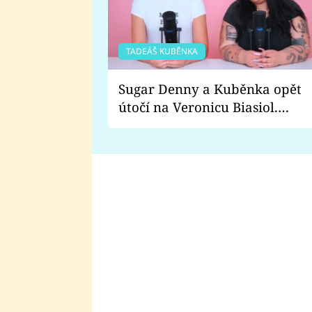
TADEÁŠ KUBĚNKA
Sugar Denny a Kuběnka opět
útočí na Veronicu Biasiol.
Proč je podle nich falešná a
lže o své nevěře?