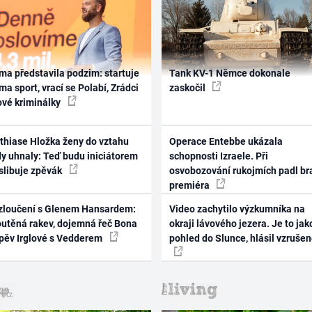
ma představila podzim: startuje
Tank KV-1 Němce dokonale
ma sport, vrací se Polabí, Zrádci
zaskočil
ové kriminálky
thiase Hložka ženy do vztahu
Operace Entebbe ukázala
dy uhnaly: Teď budu iniciátorem
schopnosti Izraele. Při
 slibuje zpěvák
osvobozování rukojmích padl br
premiéra
zloučení s Glenem Hansardem:
Video zachytilo výzkumníka na
outěná rakev, dojemná řeč Bona
okraji lávového jezera. Je to jak
zpěv Irglové s Vedderem
pohled do Slunce, hlásil vzruše