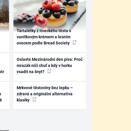
Tartaletky z lineckého těsta s
vanilkovým krémem a lesním
ovocem podle Bread Society
Oslavte Mezinárodní den piva: Proč
mrazák ničí chuť a kdy v horku
atr
vsadit na šnyt?
Mrkvové těstoviny bez lepku –
o
zdravá a originální alternativa
ně
klasiky