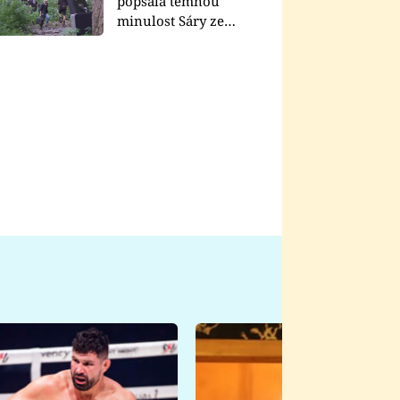
popsala temnou
minulost Sáry ze
seriálu Zákony vlka