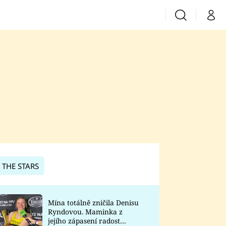
Vyhledávání
Můj 
Prima+
CNN Prima News
Prima Fresh
Prima Living
Prima Zoom
 THE STARS
Prima Lajk
Mína totálně zničila Denisu
Ryndovou. Maminka z
Sledujte nás
jejího zápasení radost