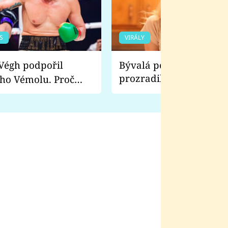
S
VIRÁLY
Bývalá pornoherečka
prozradila, co ji šokova
ho Vémolu. Proč
natáčení Euforie. Vážně
ji zápasit s ním než
bylo drsnější než hanba
 Kinclem?
filmy?