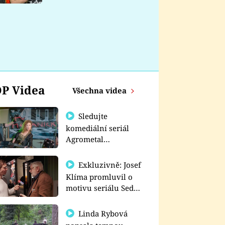
nemá
P Videa
Všechna videa
Sledujte
komediální seriál
Agrometal
exkluzivně na
prima+
Exkluzivně: Josef
Klíma promluvil o
motivu seriálu Sedm
schodů k moci
Linda Rybová