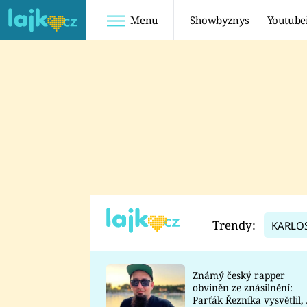
Menu
Showbyznys
Youtube
Youtuberky
Youtubeři
SHOPAHOLICADEL
FATTYPILLOW
ANNA ŠULC
FREESCOOT
SUGAR DENNY
ADAM KAJUMI
LADUŠKA
TADEÁŠ KUBĚNKA
DOMINIKA
DATEL
Trendy:
KARLO
MYSLIVCOVÁ
Známý český rapper
obviněn ze znásilnění:
Parťák Řezníka vysvětlil, 