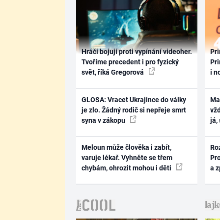
Hráči bojují proti vypínání videoher.
Pri
Tvoříme precedent i pro fyzický
Pri
svět, říká Gregorová
i n
GLOSA: Vracet Ukrajince do války
Ma
je zlo. Žádný rodič si nepřeje smrt
vž
syna v zákopu
já,
Meloun může člověka i zabít,
Ro
varuje lékař. Vyhněte se třem
Pr
chybám, ohrozit mohou i děti
a 