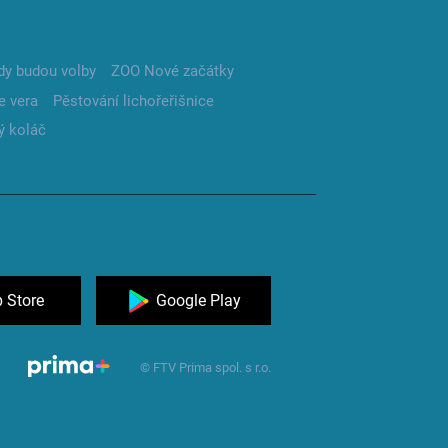
dy budou volby
ZOO Nové začátky
e vera
Pěstování lichořeřišnice
ý koláč
 Store
Google Play
© FTV Prima spol. s r.o.