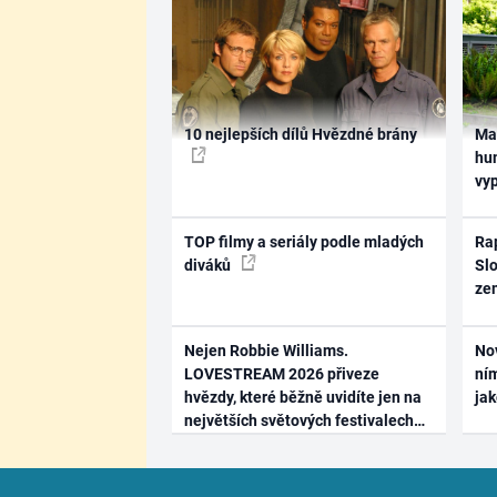
10 nejlepších dílů Hvězdné brány
Ma
hum
vy
TOP filmy a seriály podle mladých
Rap
diváků
Slo
ze
Nejen Robbie Williams.
No
LOVESTREAM 2026 přiveze
ním
hvězdy, které běžně uvidíte jen na
ja
největších světových festivalech