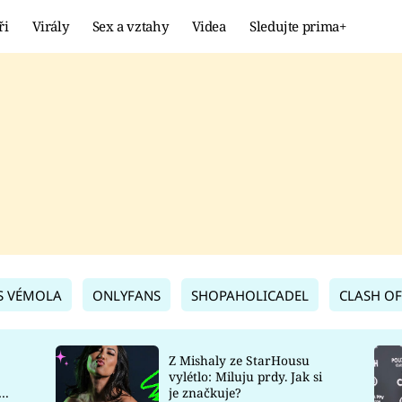
ři
Virály
Sex a vztahy
Videa
Sledujte prima+
Showbyznys
Extrém
VIRÁLY
KURIOZITY
VIDEA
KVÍZY
S VÉMOLA
ONLYFANS
SHOPAHOLICADEL
CLASH OF
Z Mishaly ze StarHousu
vylétlo: Miluju prdy. Jak si
co
je značkuje?