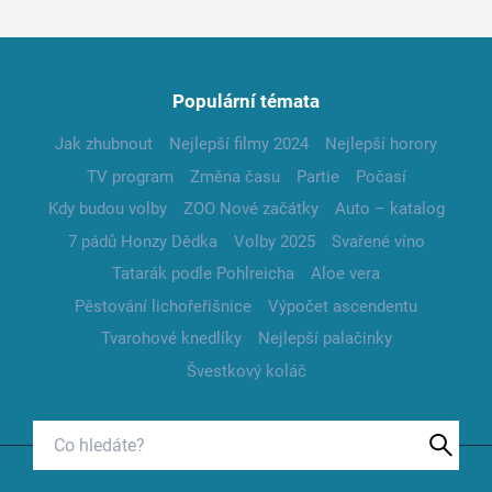
Populární témata
Jak zhubnout
Nejlepší filmy 2024
Nejlepší horory
TV program
Změna času
Partie
Počasí
Kdy budou volby
ZOO Nové začátky
Auto – katalog
7 pádů Honzy Dědka
Volby 2025
Svařené víno
Tatarák podle Pohlreicha
Aloe vera
Pěstování lichořeřišnice
Výpočet ascendentu
Tvarohové knedlíky
Nejlepší palačinky
Švestkový koláč