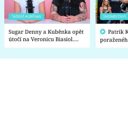
TADEÁŠ KUBĚNKA
SHOWBYZNYS
Sugar Denny a Kuběnka opět
Patrik Kincl se zastal
útočí na Veronicu Biasiol.
poraženéh
Proč je podle nich falešná a
fanoušci n
lže o své nevěře?