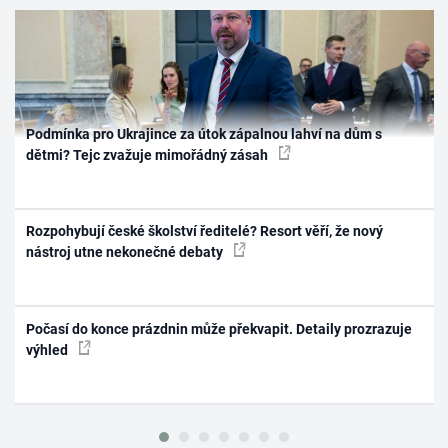
Podmínka pro Ukrajince za útok zápalnou lahví na dům s
dětmi? Tejc zvažuje mimořádný zásah
Rozpohybují české školství ředitelé? Resort věří, že nový
nástroj utne nekonečné debaty
Počasí do konce prázdnin může překvapit. Detaily prozrazuje
výhled