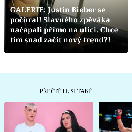
Sex a vztahy
GALERIE: Justin Bieber se
Videa
počůral! Slavného zpěváka
načapali přímo na ulici. Chce
Sledujte prima+
tím snad začít nový trend?!
Přihlášení
Sledujte nás
PŘEČTĚTE SI TAKÉ