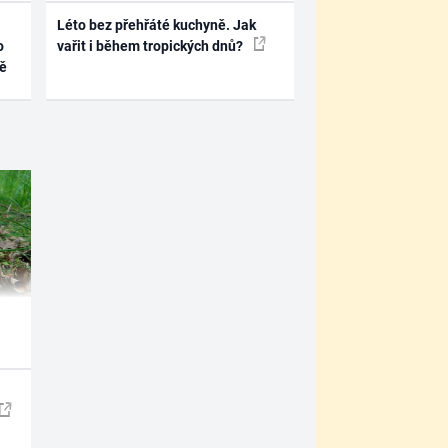
Léto bez přehřáté kuchyně. Jak
o
vařit i během tropických dnů?
ně