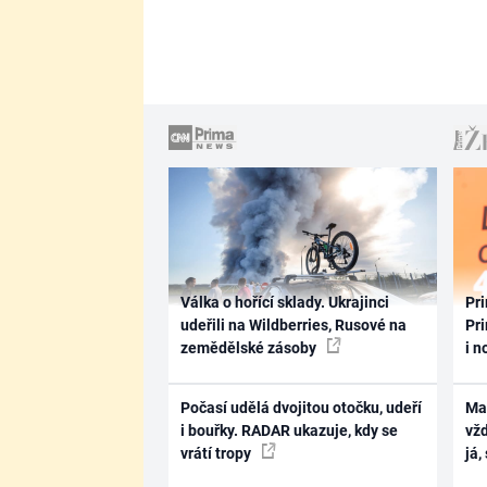
Válka o hořící sklady. Ukrajinci
Pri
udeřili na Wildberries, Rusové na
Pri
zemědělské zásoby
i n
Počasí udělá dvojitou otočku, udeří
Ma
i bouřky. RADAR ukazuje, kdy se
vž
vrátí tropy
já,