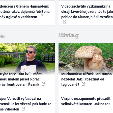
zloučení s Glenem Hansardem:
Video zachytilo výzkumníka na
outěná rakev, dojemná řeč Bona
okraji lávového jezera. Je to jak
zpěv Irglové s Vedderem
pohled do Slunce, hlásil vzruše
rtyho frky: Táta kvůli mému
Muchomůrku růžovku ani sucho
oru málem přišel o práci,
nezdolá! Jak ji rozeznat od
práví kontroverzní Řezník
tygrované?
per Vercetti vyfasoval na
V srpnu nezapomeňte přesadit
vensku 5 let vězení, pak bude ze
velkokvěté kosatce. Jak na to?
mě vyhoštěn