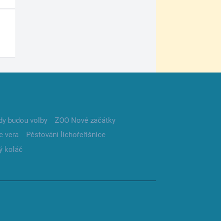
dy budou volby
ZOO Nové začátky
e vera
Pěstování lichořeřišnice
ý koláč