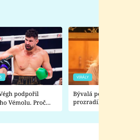
S
VIRÁLY
Bývalá pornoherečka
prozradila, co ji šokova
ho Vémolu. Proč
natáčení Euforie. Vážně
ji zápasit s ním než
bylo drsnější než hanba
 Kinclem?
filmy?