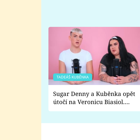
TADEÁŠ KUBĚNKA
Sugar Denny a Kuběnka opět
útočí na Veronicu Biasiol.
Proč je podle nich falešná a
lže o své nevěře?