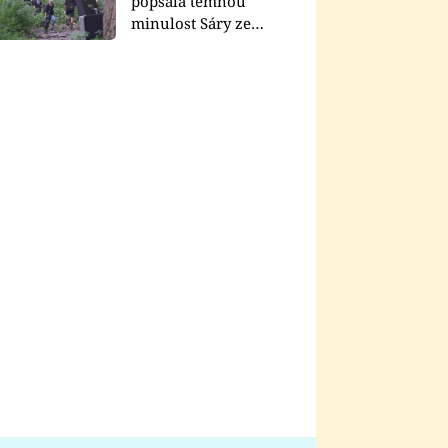
popsala temnou
minulost Sáry ze
seriálu Zákony vlka