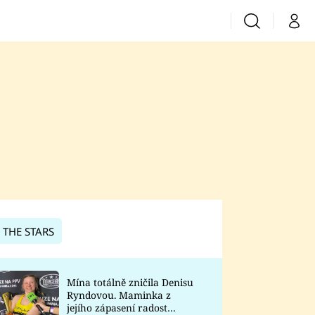
Vyhledávání
Můj 
Prima+
CNN Prima News
Prima Fresh
Prima Living
Prima Zoom
 THE STARS
Prima Lajk
Mína totálně zničila Denisu
Ryndovou. Maminka z
Sledujte nás
jejího zápasení radost