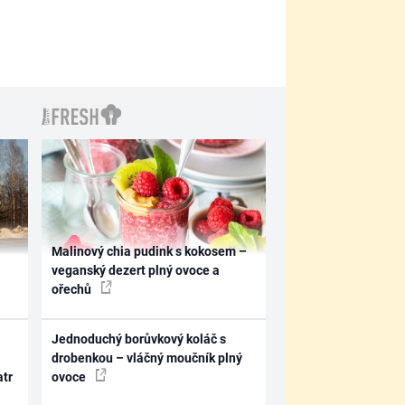
Malinový chia pudink s kokosem –
veganský dezert plný ovoce a
ořechů
Jednoduchý borůvkový koláč s
drobenkou – vláčný moučník plný
atr
ovoce