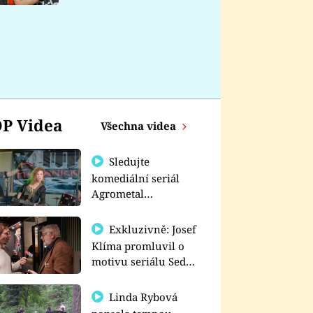
nemá
P Videa
Všechna videa
Sledujte
komediální seriál
Agrometal
exkluzivně na
prima+
Exkluzivně: Josef
Klíma promluvil o
motivu seriálu Sedm
schodů k moci
Linda Rybová