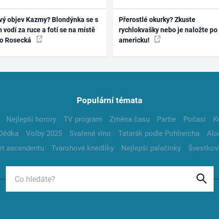
vý objev Kazmy? Blondýnka se s
Přerostlé okurky? Zkuste
 vodí za ruce a fotí se na místě
rychlokvašky nebo je naložte po
ko Rosecká
americku!
Populární témata
Nejlepší horory
TV program
Změna času
Partie
Počasí
K
Dědka
Volby 2025
Svařené víno
Tatarák podle Pohlreicha
Alo
t ascendentu
Tvarohové knedlíky
Nejlepší palačinky
Švestkov