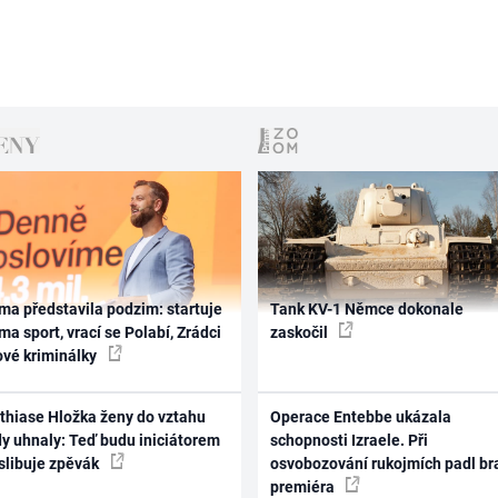
ma představila podzim: startuje
Tank KV-1 Němce dokonale
ma sport, vrací se Polabí, Zrádci
zaskočil
ové kriminálky
thiase Hložka ženy do vztahu
Operace Entebbe ukázala
dy uhnaly: Teď budu iniciátorem
schopnosti Izraele. Při
 slibuje zpěvák
osvobozování rukojmích padl br
premiéra