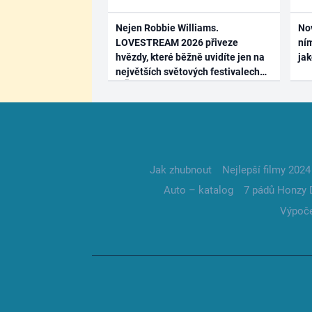
Nejen Robbie Williams.
No
LOVESTREAM 2026 přiveze
ním
hvězdy, které běžně uvidíte jen na
ja
největších světových festivalech
Jak zhubnout
Nejlepší filmy 2024
Auto – katalog
7 pádů Honzy 
Výpoče