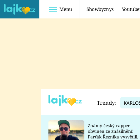
Menu
Showbyznys
Youtube
Youtuberky
Youtubeři
SHOPAHOLICADEL
FATTYPILLOW
ANNA ŠULC
FREESCOOT
SUGAR DENNY
ADAM KAJUMI
LADUŠKA
TADEÁŠ KUBĚNKA
DOMINIKA
DATEL
Trendy:
KARLO
MYSLIVCOVÁ
Známý český rapper
obviněn ze znásilnění:
Parťák Řezníka vysvětlil, 