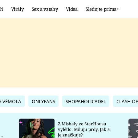
ři
Virály
Sex a vztahy
Videa
Sledujte prima+
Showbyznys
Extrém
VIRÁLY
KURIOZITY
VIDEA
KVÍZY
S VÉMOLA
ONLYFANS
SHOPAHOLICADEL
CLASH OF
Z Mishaly ze StarHousu
vylétlo: Miluju prdy. Jak si
co
je značkuje?