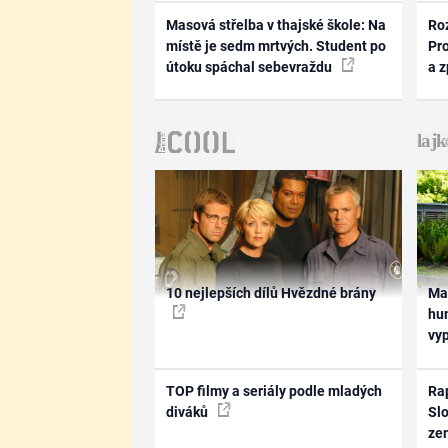
Masová střelba v thajské škole: Na
Ro
místě je sedm mrtvých. Student po
Pr
útoku spáchal sebevraždu
a 
10 nejlepších dílů Hvězdné brány
Ma
hum
vy
TOP filmy a seriály podle mladých
Rap
diváků
Slo
ze