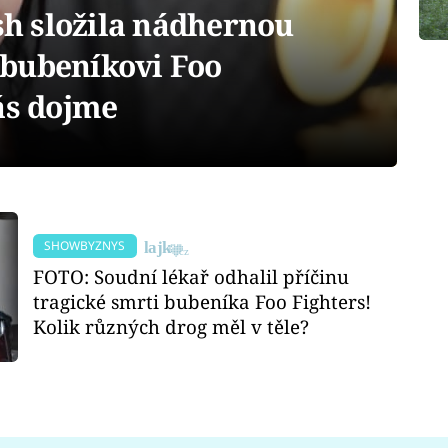
ish složila nádhernou
bubeníkovi Foo
ás dojme
SHOWBYZNYS
FOTO: Soudní lékař odhalil příčinu
tragické smrti bubeníka Foo Fighters!
Kolik různých drog měl v těle?