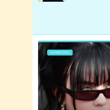
se v Plzni stalo
SHOWBYZNYS