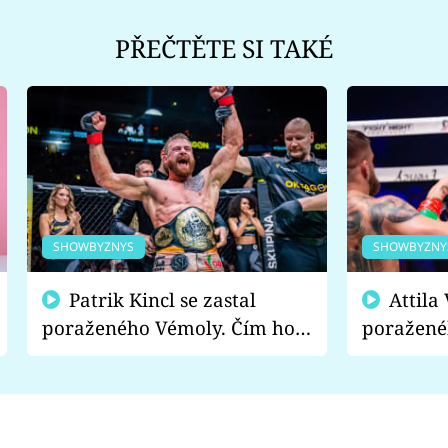
PŘEČTĚTE SI TAKÉ
SHOWBYZNYS
SHOWBYZNY
Patrik Kincl se zastal
Attila Végh podpořil
poraženého Vémoly. Čím ho
poražené
fanoušci naštvali?
chce radě
s vítězem