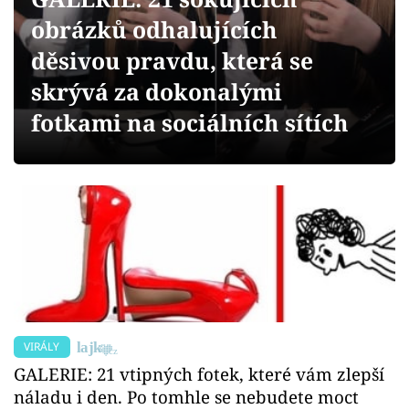
Sex a vztahy
obrázků odhalujících
Videa
děsivou pravdu, která se
skrývá za dokonalými
Sledujte prima+
fotkami na sociálních sítích
Přihlášení
Sledujte nás
VIRÁLY
GALERIE: 21 vtipných fotek, které vám zlepší
náladu i den. Po tomhle se nebudete moct