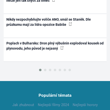
nelze jen tak chytit za límec
Nikdy nezpochybňujte voliče ANO, smál se Staněk. Dle
průzkumu mají za lídra opozice Babiše
Poplach v Bulharsku: Dron plný výbušnin explodoval kousek od
plynovodu, jeho původ je nejasný
Populární témata
Jak zhubnout
Nejlepší filmy 2024
Nejlepší horory