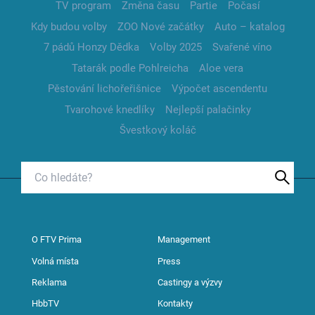
TV program
Změna času
Partie
Počasí
Kdy budou volby
ZOO Nové začátky
Auto – katalog
7 pádů Honzy Dědka
Volby 2025
Svařené víno
Tatarák podle Pohlreicha
Aloe vera
Pěstování lichořeřišnice
Výpočet ascendentu
Tvarohové knedlíky
Nejlepší palačinky
Švestkový koláč
O FTV Prima
Management
Volná místa
Press
Reklama
Castingy a výzvy
HbbTV
Kontakty