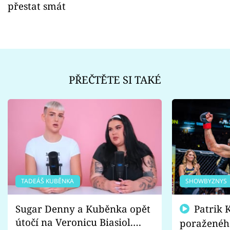
přestat smát
PŘEČTĚTE SI TAKÉ
TADEÁŠ KUBĚNKA
SHOWBYZNYS
Sugar Denny a Kuběnka opět
Patrik Kincl se zastal
útočí na Veronicu Biasiol.
poraženéh