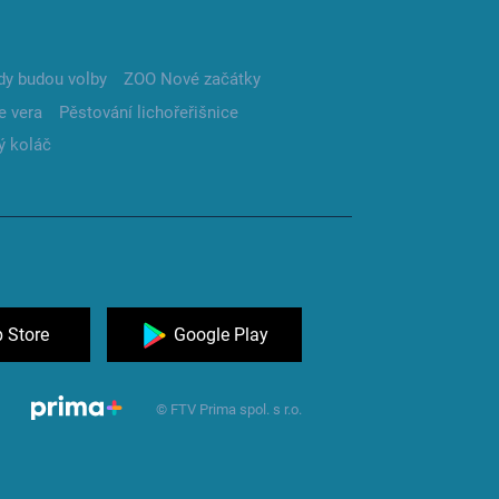
dy budou volby
ZOO Nové začátky
e vera
Pěstování lichořeřišnice
ý koláč
 Store
Google Play
© FTV Prima spol. s r.o.