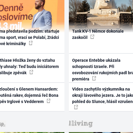
ma představila podzim: startuje
Tank KV-1 Němce dokonale
ma sport, vrací se Polabí, Zrádci
zaskočil
ové kriminálky
thiase Hložka ženy do vztahu
Operace Entebbe ukázala
dy uhnaly: Teď budu iniciátorem
schopnosti Izraele. Při
 slibuje zpěvák
osvobozování rukojmích padl br
premiéra
zloučení s Glenem Hansardem:
Video zachytilo výzkumníka na
outěná rakev, dojemná řeč Bona
okraji lávového jezera. Je to jak
zpěv Irglové s Vedderem
pohled do Slunce, hlásil vzruše