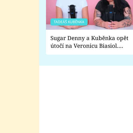
TADEÁŠ KUBĚNKA
Sugar Denny a Kuběnka opět
útočí na Veronicu Biasiol.
Proč je podle nich falešná a
lže o své nevěře?