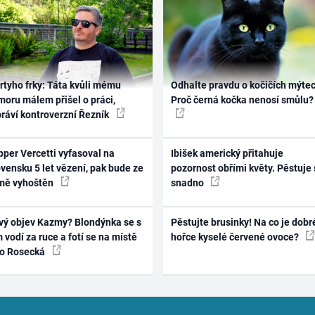
rtyho frky: Táta kvůli mému
Odhalte pravdu o kočičích mýtec
oru málem přišel o práci,
Proč černá kočka nenosí smůlu?
práví kontroverzní Řezník
per Vercetti vyfasoval na
Ibišek americký přitahuje
vensku 5 let vězení, pak bude ze
pozornost obřími květy. Pěstuje 
mě vyhoštěn
snadno
vý objev Kazmy? Blondýnka se s
Pěstujte brusinky! Na co je dobr
 vodí za ruce a fotí se na místě
hořce kyselé červené ovoce?
ko Rosecká