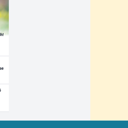
h!
se
é