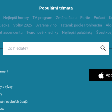
Populární témata
Nejlepší horory
TV program
Změna času
Partie
Počasí
K
Dědka
Volby 2025
Svařené víno
Tatarák podle Pohlreicha
Alo
t ascendentu
Tvarohové knedlíky
Nejlepší palačinky
Švestkov
ement
App
y a výzvy
ty
vání osobních údajů
ěda