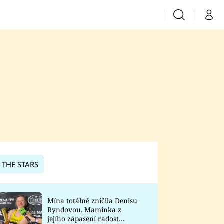
Vyhledávání
Můj 
Prima+
CNN Prima News
Prima Fresh
Prima Living
Prima Zoom
 THE STARS
Prima Lajk
Mína totálně zničila Denisu
Ryndovou. Maminka z
Sledujte nás
jejího zápasení radost