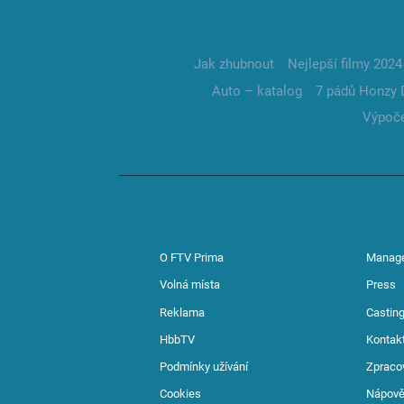
Jak zhubnout
Nejlepší filmy 2024
Auto – katalog
7 pádů Honzy 
Výpoče
O FTV Prima
Manag
Volná místa
Press
Reklama
Casting
HbbTV
Kontak
Podmínky užívání
Zpraco
Cookies
Nápov