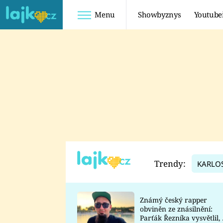
Menu
Showbyznys
Youtube
Youtuberky
Youtubeři
SHOPAHOLICADEL
FATTYPILLOW
ANNA ŠULC
FREESCOOT
SUGAR DENNY
ADAM KAJUMI
LADUŠKA
TADEÁŠ KUBĚNKA
DOMINIKA
DATEL
Trendy:
KARLO
MYSLIVCOVÁ
Známý český rapper
obviněn ze znásilnění:
Parťák Řezníka vysvětlil, 