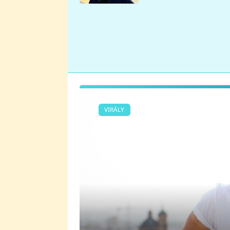
se v Plzni stalo
VIRÁLY