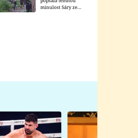
popsala temnou
minulost Sáry ze
seriálu Zákony vlka