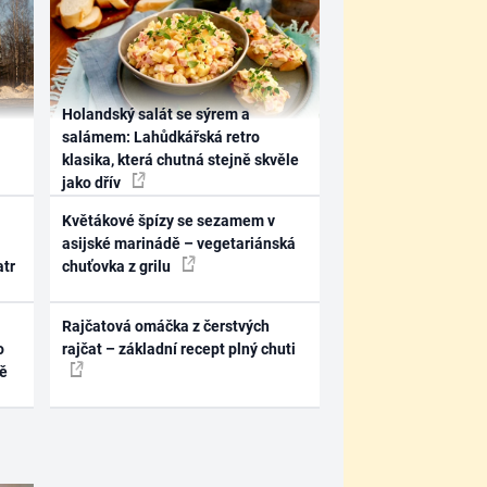
Holandský salát se sýrem a
salámem: Lahůdkářská retro
klasika, která chutná stejně skvěle
jako dřív
Květákové špízy se sezamem v
asijské marinádě – vegetariánská
atr
chuťovka z grilu
Rajčatová omáčka z čerstvých
o
rajčat – základní recept plný chuti
ně