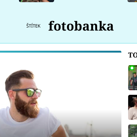
fotobanka
ŠTÍTEK
TO