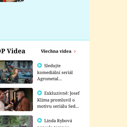
nemá
P Videa
Všechna videa
Sledujte
komediální seriál
Agrometal
exkluzivně na
prima+
Exkluzivně: Josef
Klíma promluvil o
motivu seriálu Sedm
schodů k moci
Linda Rybová