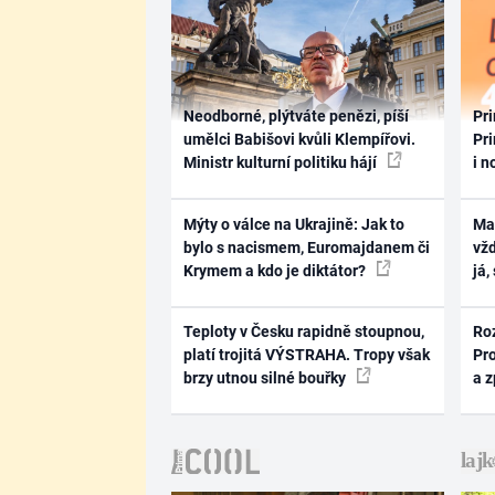
Neodborné, plýtváte penězi, píší
Pri
umělci Babišovi kvůli Klempířovi.
Pri
Ministr kulturní politiku hájí
i n
Mýty o válce na Ukrajině: Jak to
Ma
bylo s nacismem, Euromajdanem či
vž
Krymem a kdo je diktátor?
já,
Teploty v Česku rapidně stoupnou,
Ro
platí trojitá VÝSTRAHA. Tropy však
Pr
brzy utnou silné bouřky
a 