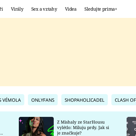
ři
Virály
Sex a vztahy
Videa
Sledujte prima+
Showbyznys
Extrém
VIRÁLY
KURIOZITY
VIDEA
KVÍZY
S VÉMOLA
ONLYFANS
SHOPAHOLICADEL
CLASH OF
Z Mishaly ze StarHousu
vylétlo: Miluju prdy. Jak si
co
je značkuje?