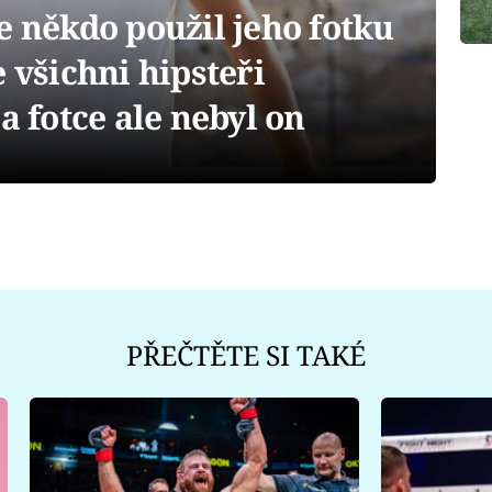
e někdo použil jeho fotku
 všichni hipsteři
a fotce ale nebyl on
PŘEČTĚTE SI TAKÉ