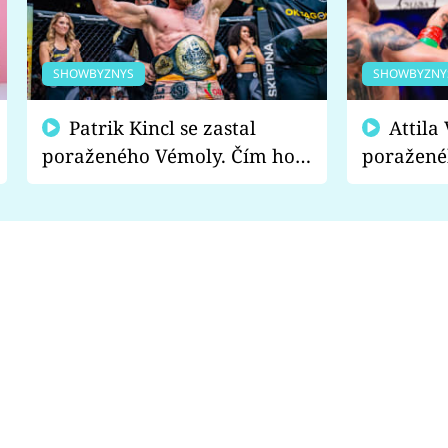
SHOWBYZNYS
SHOWBYZNY
Patrik Kincl se zastal
Attila Végh podpořil
poraženého Vémoly. Čím ho
poražené
fanoušci naštvali?
chce radě
s vítězem