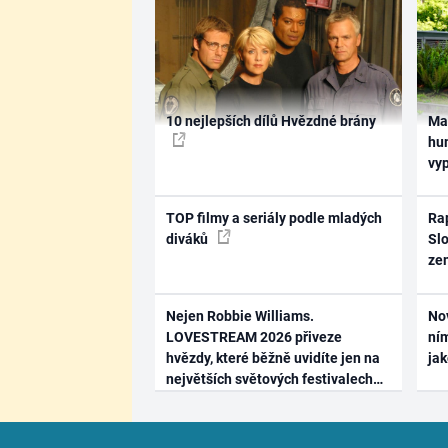
10 nejlepších dílů Hvězdné brány
Ma
hum
vy
TOP filmy a seriály podle mladých
Rap
diváků
Slo
ze
Nejen Robbie Williams.
No
LOVESTREAM 2026 přiveze
ním
hvězdy, které běžně uvidíte jen na
ja
největších světových festivalech