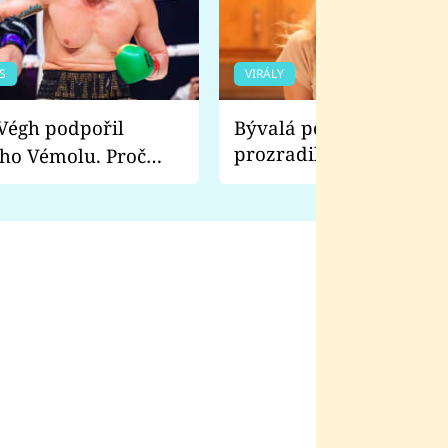
S
VIRÁLY
Bývalá pornoherečka
prozradila, co ji šokova
ho Vémolu. Proč
natáčení Euforie. Vážně
ji zápasit s ním než
bylo drsnější než hanba
 Kinclem?
filmy?