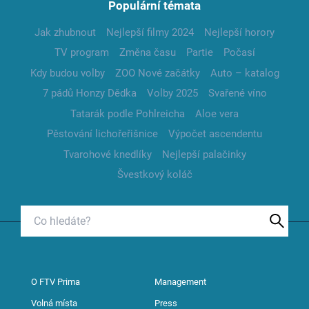
Populární témata
Jak zhubnout
Nejlepší filmy 2024
Nejlepší horory
TV program
Změna času
Partie
Počasí
Kdy budou volby
ZOO Nové začátky
Auto – katalog
7 pádů Honzy Dědka
Volby 2025
Svařené víno
Tatarák podle Pohlreicha
Aloe vera
Pěstování lichořeřišnice
Výpočet ascendentu
Tvarohové knedlíky
Nejlepší palačinky
Švestkový koláč
O FTV Prima
Management
Volná místa
Press