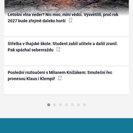
Letošní vlna veder? Nic moc, míní vědci. Vysvětlili, proč rok
2027 bude zřejmě daleko horší
Střelba v thajské škole: Student zabil učitele a další zranil.
Pak spáchal sebevraždu
Poslední rozloučení s Milanem Knížákem: Smuteční řec
pronesou Klaus i Klempíř