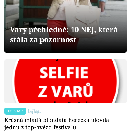
Sex a vztahy
Videa
Vary přehledně: 10 NEJ, která
Sledujte prima+
stála za pozornost
Přihlášení
Sledujte nás
TOPSTAR
Krásná mladá blonďatá herečka ulovila
jednu z top-hvězd festivalu