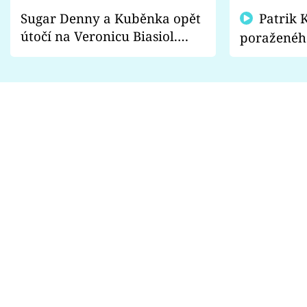
Sugar Denny a Kuběnka opět
Patrik Kincl se zastal
útočí na Veronicu Biasiol.
poraženéh
Proč je podle nich falešná a
fanoušci n
lže o své nevěře?