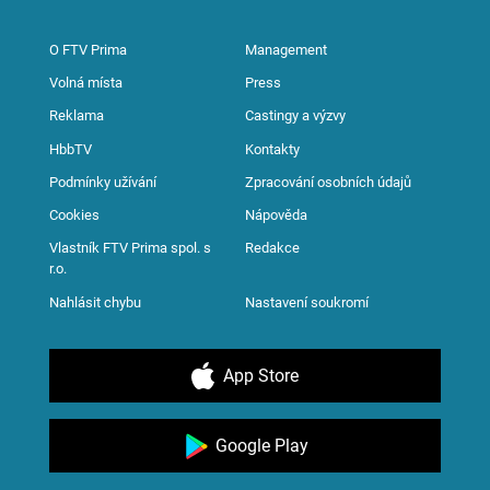
O FTV Prima
Management
Volná místa
Press
Reklama
Castingy a výzvy
HbbTV
Kontakty
Podmínky užívání
Zpracování osobních údajů
Cookies
Nápověda
Vlastník FTV Prima spol. s
Redakce
r.o.
Nahlásit chybu
Nastavení soukromí
App Store
Google Play