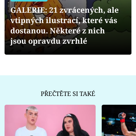
Sex a vztahy
GALERIE: 21 zvrácených, ale
Videa
vtipných ilustrací, které vás
dostanou. Některé z nich
Sledujte prima+
jsou opravdu zvrhlé
Přihlášení
Sledujte nás
PŘEČTĚTE SI TAKÉ