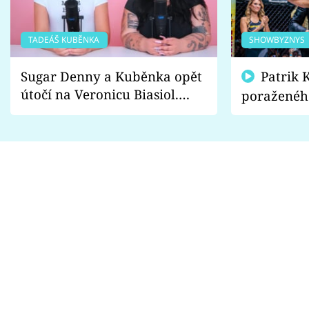
TADEÁŠ KUBĚNKA
SHOWBYZNYS
Sugar Denny a Kuběnka opět
Patrik Kincl se zastal
útočí na Veronicu Biasiol.
poraženéh
Proč je podle nich falešná a
fanoušci n
lže o své nevěře?