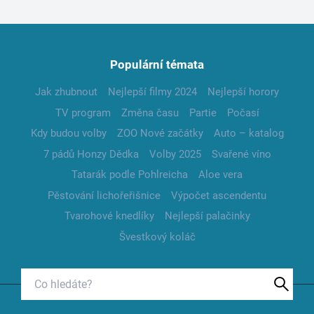
Populární témata
Jak zhubnout
Nejlepší filmy 2024
Nejlepší horory
TV program
Změna času
Partie
Počasí
Kdy budou volby
ZOO Nové začátky
Auto – katalog
7 pádů Honzy Dědka
Volby 2025
Svařené víno
Tatarák podle Pohlreicha
Aloe vera
Pěstování lichořeřišnice
Výpočet ascendentu
Tvarohové knedlíky
Nejlepší palačinky
Švestkový koláč