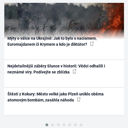
Mýty o válce na Ukrajině: Jak to bylo s nacismem,
Euromajdanem či Krymem a kdo je diktátor?
Nejdetailnější záběry Slunce v historii: Vědci odhalili i
neznámé víry. Podívejte se zblízka
Štěstí z Kokury: Město velké jako Plzeň uniklo oběma
atomovým bombám, zasáhla náhoda