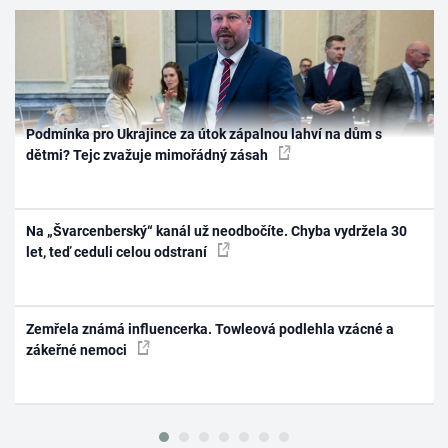
Podmínka pro Ukrajince za útok zápalnou lahví na dům s
dětmi? Tejc zvažuje mimořádný zásah
Na „Švarcenberský“ kanál už neodbočíte. Chyba vydržela 30
let, teď ceduli celou odstraní
Zemřela známá influencerka. Towleová podlehla vzácné a
zákeřné nemoci