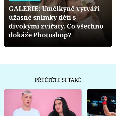
Sex a vztahy
GALERIE: Umělkyně vytváří
Videa
úžasné snímky dětí s
divokými zvířaty. Co všechno
Sledujte prima+
dokáže Photoshop?
Přihlášení
Sledujte nás
PŘEČTĚTE SI TAKÉ