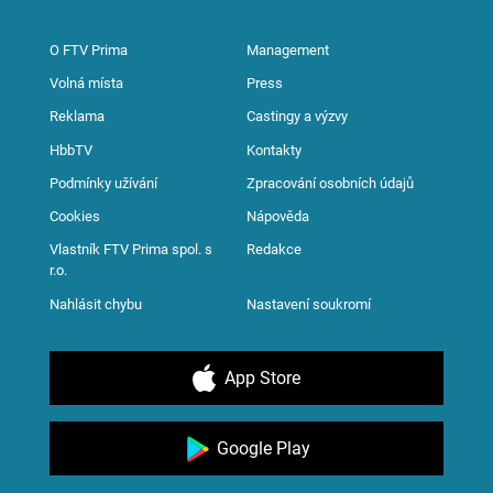
O FTV Prima
Management
Volná místa
Press
Reklama
Castingy a výzvy
HbbTV
Kontakty
Podmínky užívání
Zpracování osobních údajů
Cookies
Nápověda
Vlastník FTV Prima spol. s
Redakce
r.o.
Nahlásit chybu
Nastavení soukromí
App Store
Google Play