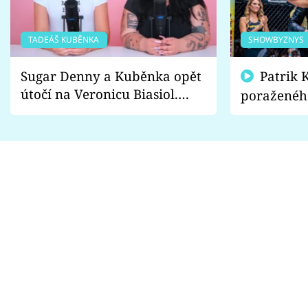
TADEÁŠ KUBĚNKA
SHOWBYZNYS
Sugar Denny a Kuběnka opět
Patrik Kincl se zastal
útočí na Veronicu Biasiol.
poraženéh
Proč je podle nich falešná a
fanoušci n
lže o své nevěře?