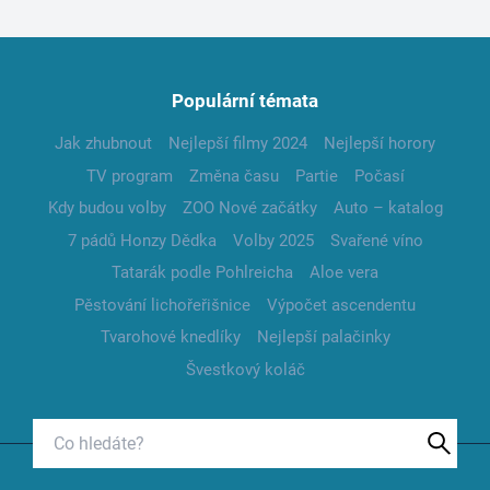
Populární témata
Jak zhubnout
Nejlepší filmy 2024
Nejlepší horory
TV program
Změna času
Partie
Počasí
Kdy budou volby
ZOO Nové začátky
Auto – katalog
7 pádů Honzy Dědka
Volby 2025
Svařené víno
Tatarák podle Pohlreicha
Aloe vera
Pěstování lichořeřišnice
Výpočet ascendentu
Tvarohové knedlíky
Nejlepší palačinky
Švestkový koláč