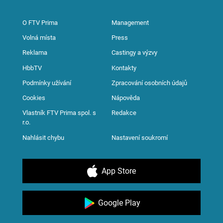
O FTV Prima
Management
Volná místa
Press
Reklama
Castingy a výzvy
HbbTV
Kontakty
Podmínky užívání
Zpracování osobních údajů
Cookies
Nápověda
Vlastník FTV Prima spol. s
Redakce
r.o.
Nahlásit chybu
Nastavení soukromí
App Store
Google Play