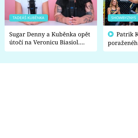
TADEÁŠ KUBĚNKA
SHOWBYZNYS
Sugar Denny a Kuběnka opět
Patrik Kincl se zastal
útočí na Veronicu Biasiol.
poraženéh
Proč je podle nich falešná a
fanoušci n
lže o své nevěře?