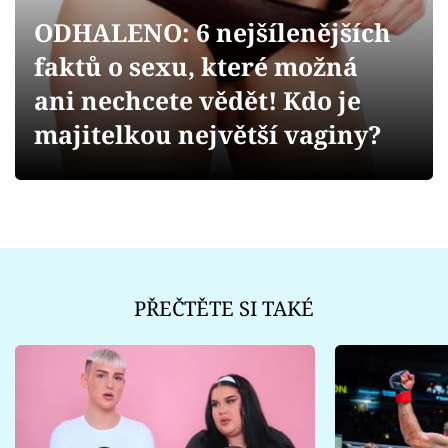
Sex a vztahy
ODHALENO: 6 nejšílenějších
Videa
faktů o sexu, které možná
ani nechcete vědět! Kdo je
Sledujte prima+
majitelkou největší vaginy?
Přihlášení
Sledujte nás
PŘEČTĚTE SI TAKÉ