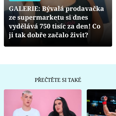
Sex a vztahy
GALERIE: Bývalá prodavačka
Videa
ze supermarketu si dnes
vydělává 750 tisíc za den! Co
Sledujte prima+
ji tak dobře začalo živit?
Přihlášení
Sledujte nás
PŘEČTĚTE SI TAKÉ