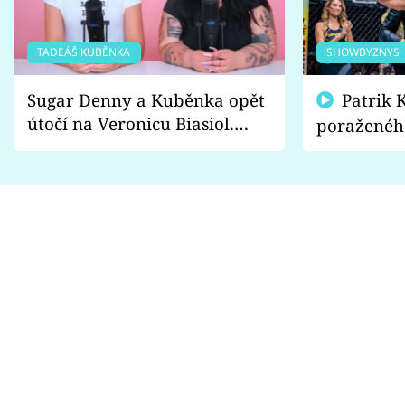
TADEÁŠ KUBĚNKA
SHOWBYZNYS
Sugar Denny a Kuběnka opět
Patrik Kincl se zastal
útočí na Veronicu Biasiol.
poraženéh
Proč je podle nich falešná a
fanoušci n
lže o své nevěře?