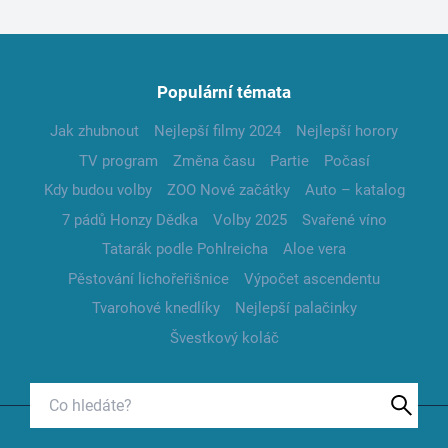
Populární témata
Jak zhubnout
Nejlepší filmy 2024
Nejlepší horory
TV program
Změna času
Partie
Počasí
Kdy budou volby
ZOO Nové začátky
Auto – katalog
7 pádů Honzy Dědka
Volby 2025
Svařené víno
Tatarák podle Pohlreicha
Aloe vera
Pěstování lichořeřišnice
Výpočet ascendentu
Tvarohové knedlíky
Nejlepší palačinky
Švestkový koláč