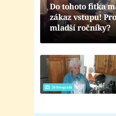
Do tohoto fitka m
zákaz vstupu! Pr
mladší ročníky?
20 fotografií