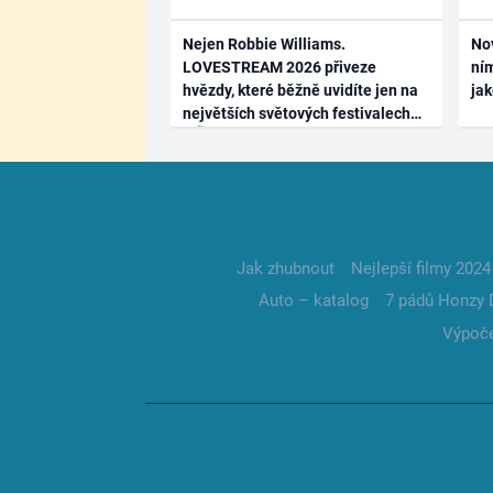
Nejen Robbie Williams.
No
LOVESTREAM 2026 přiveze
ním
hvězdy, které běžně uvidíte jen na
ja
největších světových festivalech
Jak zhubnout
Nejlepší filmy 2024
Auto – katalog
7 pádů Honzy 
Výpoče