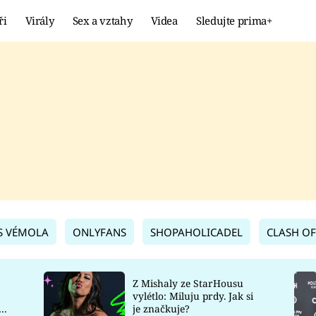
ři
Virály
Sex a vztahy
Videa
Sledujte prima+
Showbyznys
Extrém
VIRÁLY
KURIOZITY
VIDEA
KVÍZY
S VÉMOLA
ONLYFANS
SHOPAHOLICADEL
CLASH OF
Z Mishaly ze StarHousu
vylétlo: Miluju prdy. Jak si
co
je značkuje?