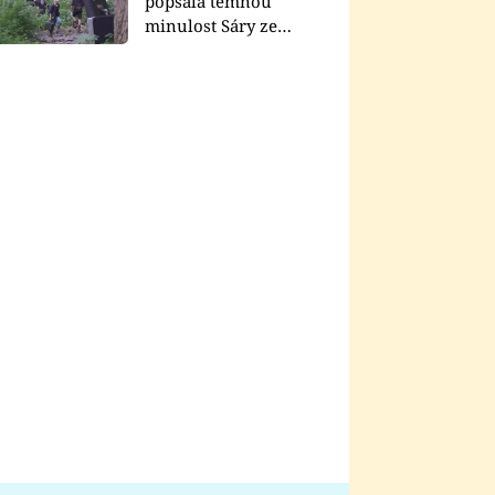
popsala temnou
minulost Sáry ze
seriálu Zákony vlka