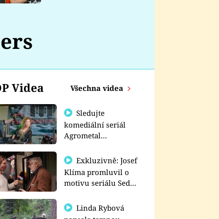
nemá
ers
P Videa
Všechna videa
Sledujte
komediální seriál
Agrometal
exkluzivně na
prima+
Exkluzivně: Josef
Klíma promluvil o
motivu seriálu Sedm
schodů k moci
Linda Rybová