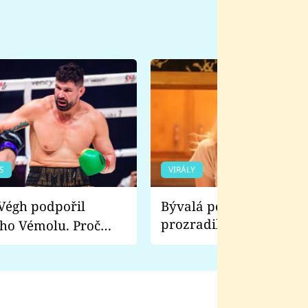
S
VIRÁLY
Bývalá pornoherečka
prozradila, co ji šokova
ho Vémolu. Proč
natáčení Euforie. Vážně
ji zápasit s ním než
bylo drsnější než hanba
 Kinclem?
filmy?