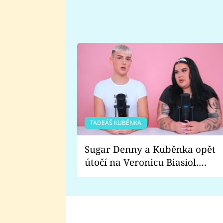
TADEÁŠ KUBĚNKA
Sugar Denny a Kuběnka opět
útočí na Veronicu Biasiol.
Proč je podle nich falešná a
lže o své nevěře?