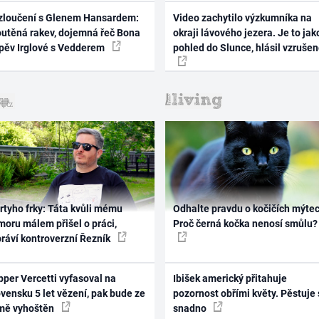
zloučení s Glenem Hansardem:
Video zachytilo výzkumníka na
outěná rakev, dojemná řeč Bona
okraji lávového jezera. Je to jak
zpěv Irglové s Vedderem
pohled do Slunce, hlásil vzruše
rtyho frky: Táta kvůli mému
Odhalte pravdu o kočičích mýtec
oru málem přišel o práci,
Proč černá kočka nenosí smůlu?
práví kontroverzní Řezník
per Vercetti vyfasoval na
Ibišek americký přitahuje
vensku 5 let vězení, pak bude ze
pozornost obřími květy. Pěstuje 
mě vyhoštěn
snadno