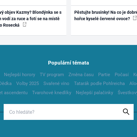
vý objev Kazmy? Blondýnka se s
Pěstujte brusinky! Na co je dobr
 vodí za ruce a fotí se na místě
hořce kyselé červené ovoce?
ko Rosecká
Populární témata
Nejlepší horory
TV program
Změna času
Partie
Počasí
K
Dědka
Volby 2025
Svařené víno
Tatarák podle Pohlreicha
Alo
t ascendentu
Tvarohové knedlíky
Nejlepší palačinky
Švestkov