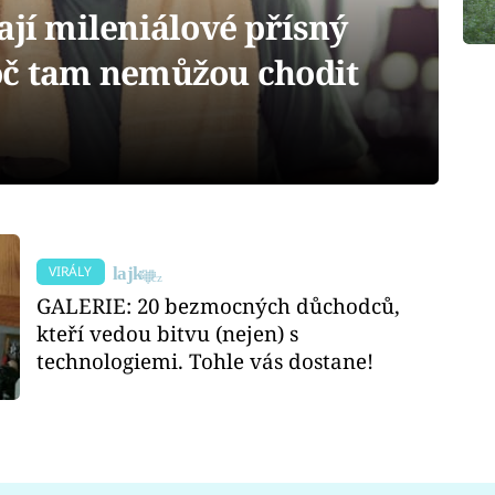
ají mileniálové přísný
oč tam nemůžou chodit
VIRÁLY
GALERIE: 20 bezmocných důchodců,
kteří vedou bitvu (nejen) s
technologiemi. Tohle vás dostane!