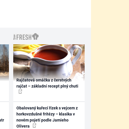
Rajčatová omáčka z čerstvých
rajčat – základní recept plný chuti
Obalovaný kuřecí řízek s vejcem z
horkovzdušné fritézy – klasika v
atr
novém pojetí podle Jamieho
Olivera