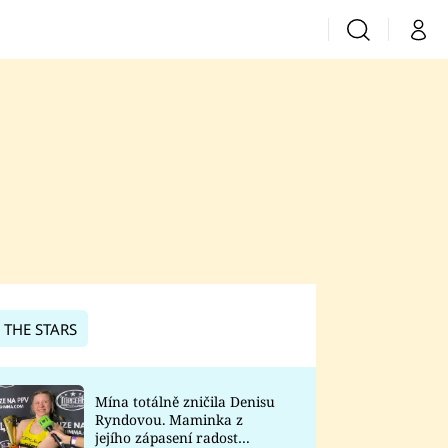
Vyhledávání
Můj 
Prima+
CNN Prima News
Prima Fresh
Prima Living
Prima Zoom
 THE STARS
Prima Lajk
Mína totálně zničila Denisu
Ryndovou. Maminka z
Sledujte nás
jejího zápasení radost