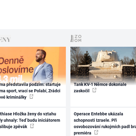
ma představila podzim: startuje
Tank KV-1 Němce dokonale
ma sport, vrací se Polabí, Zrádci
zaskočil
ové kriminálky
thiase Hložka ženy do vztahu
Operace Entebbe ukázala
dy uhnaly: Teď budu iniciátorem
schopnosti Izraele. Při
 slibuje zpěvák
osvobozování rukojmích padl br
premiéra