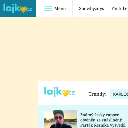
Menu
Showbyznys
Youtube
Youtuberky
Youtubeři
SHOPAHOLICADEL
FATTYPILLOW
ANNA ŠULC
FREESCOOT
SUGAR DENNY
ADAM KAJUMI
LADUŠKA
TADEÁŠ KUBĚNKA
DOMINIKA
DATEL
Trendy:
KARLO
MYSLIVCOVÁ
Známý český rapper
obviněn ze znásilnění:
Parťák Řezníka vysvětlil, 