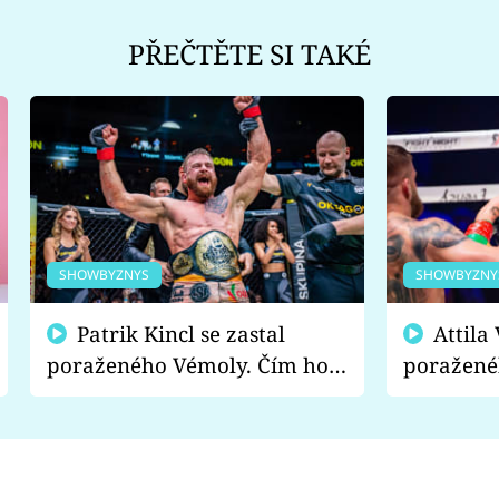
PŘEČTĚTE SI TAKÉ
SHOWBYZNYS
SHOWBYZNY
Patrik Kincl se zastal
Attila Végh podpořil
poraženého Vémoly. Čím ho
poražené
fanoušci naštvali?
chce radě
s vítězem