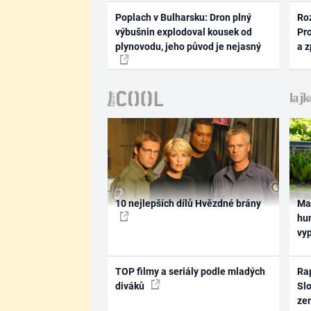
Poplach v Bulharsku: Dron plný
Ro
výbušnin explodoval kousek od
Pr
plynovodu, jeho původ je nejasný
a 
10 nejlepších dílů Hvězdné brány
Ma
hum
vy
TOP filmy a seriály podle mladých
Rap
diváků
Slo
ze