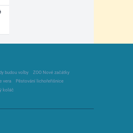
é
dy budou volby
ZOO Nové začátky
e vera
Pěstování lichořeřišnice
ý koláč