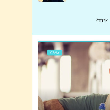
se v Plzni stalo
ŠTÍTEK
VIRÁLY