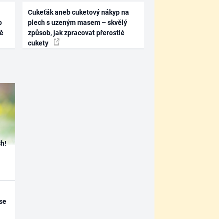
Cukeťák aneb cuketový nákyp na
o
plech s uzeným masem – skvělý
ně
způsob, jak zpracovat přerostlé
cukety
h!
se