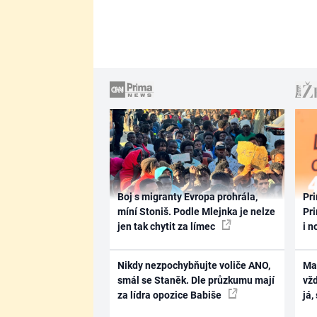
Boj s migranty Evropa prohrála,
Pri
míní Stoniš. Podle Mlejnka je nelze
Pri
jen tak chytit za límec
i n
Nikdy nezpochybňujte voliče ANO,
Ma
smál se Staněk. Dle průzkumu mají
vž
za lídra opozice Babiše
já,