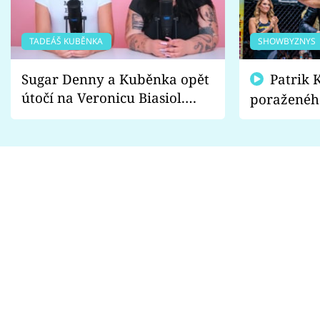
TADEÁŠ KUBĚNKA
SHOWBYZNYS
Sugar Denny a Kuběnka opět
Patrik Kincl se zastal
útočí na Veronicu Biasiol.
poraženéh
Proč je podle nich falešná a
fanoušci n
lže o své nevěře?