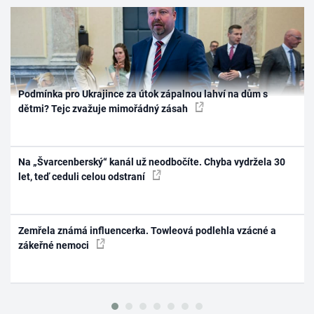
Podmínka pro Ukrajince za útok zápalnou lahví na dům s
dětmi? Tejc zvažuje mimořádný zásah
Na „Švarcenberský“ kanál už neodbočíte. Chyba vydržela 30
let, teď ceduli celou odstraní
Zemřela známá influencerka. Towleová podlehla vzácné a
zákeřné nemoci