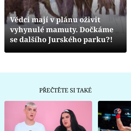
Sex a vztahy
Videa
Vědci mají v plánu oživit
vyhynulé mamuty. Dočkáme
Sledujte prima+
se dalšího Jurského parku?!
Přihlášení
Sledujte nás
PŘEČTĚTE SI TAKÉ