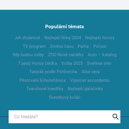
Populární témata
Jak zhubnout
Nejlepší filmy 2024
Nejlepší horory
TV program
Změna času
Partie
Počasí
Kdy budou volby
ZOO Nové začátky
Auto – katalog
7 pádů Honzy Dědka
Volby 2025
Svařené víno
Tatarák podle Pohlreicha
Aloe vera
Pěstování lichořeřišnice
Výpočet ascendentu
Tvarohové knedlíky
Nejlepší palačinky
Švestkový koláč