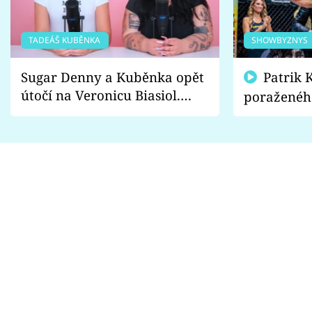
TADEÁŠ KUBĚNKA
SHOWBYZNYS
Sugar Denny a Kuběnka opět
Patrik Kincl se zastal
útočí na Veronicu Biasiol.
poraženéh
Proč je podle nich falešná a
fanoušci n
lže o své nevěře?