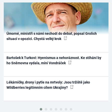
Úmorné, ministři s námi nechodí do debat, popsal Grolich
situaci v opozici. Chystá velký krok
Bartošek k Turkovi: Hyenismus a nehoráznost. Ke stíhání by
ho Sněmovna vydala, míní Vondráček
Lékárničky, drony i pytle na mrtvoly: Jsou tržiště jako
Wildberries legitimním cílem Ukrajiny?