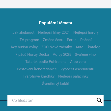
Populární témata
Jak zhubnout
Nejlepší filmy 2024
Nejlepší horory
TV program
Změna času
Partie
Počasí
Kdy budou volby
ZOO Nové začátky
Auto – katalog
7 pádů Honzy Dědka
Volby 2025
Svařené víno
Tatarák podle Pohlreicha
Aloe vera
Pěstování lichořeřišnice
Výpočet ascendentu
Tvarohové knedlíky
Nejlepší palačinky
Švestkový koláč