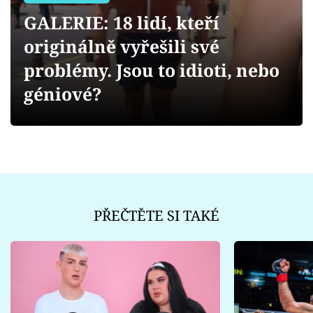
Sex a vztahy
GALERIE: 18 lidí, kteří
Videa
originálně vyřešili své
problémy. Jsou to idioti, nebo
Sledujte prima+
géniové?
Přihlášení
Sledujte nás
PŘEČTĚTE SI TAKÉ