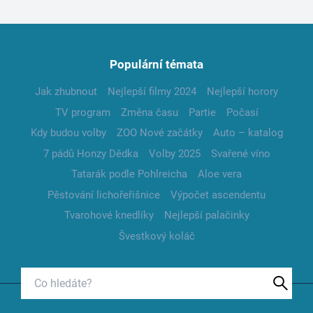
Populární témata
Jak zhubnout
Nejlepší filmy 2024
Nejlepší horory
TV program
Změna času
Partie
Počasí
Kdy budou volby
ZOO Nové začátky
Auto – katalog
7 pádů Honzy Dědka
Volby 2025
Svařené víno
Tatarák podle Pohlreicha
Aloe vera
Pěstování lichořeřišnice
Výpočet ascendentu
Tvarohové knedlíky
Nejlepší palačinky
Švestkový koláč