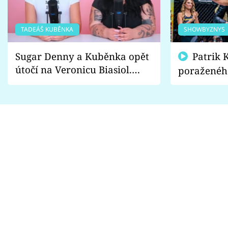
TADEÁŠ KUBĚNKA
SHOWBYZNYS
Sugar Denny a Kuběnka opět
Patrik Kincl se zastal
útočí na Veronicu Biasiol.
poraženéh
Proč je podle nich falešná a
fanoušci n
lže o své nevěře?