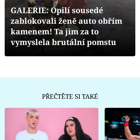
Sex a vztahy
GALERIE: Opilí sousedé
Videa
zablokovali ženě auto obřím
kamenem! Ta jim za to
Sledujte prima+
vymyslela brutální pomstu
Přihlášení
Sledujte nás
PŘEČTĚTE SI TAKÉ