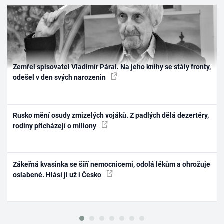
Zemřel spisovatel Vladimír Páral. Na jeho knihy se stály fronty,
odešel v den svých narozenin
Rusko mění osudy zmizelých vojáků. Z padlých dělá dezertéry,
rodiny přicházejí o miliony
Zákeřná kvasinka se šíří nemocnicemi, odolá lékům a ohrožuje
oslabené. Hlásí ji už i Česko