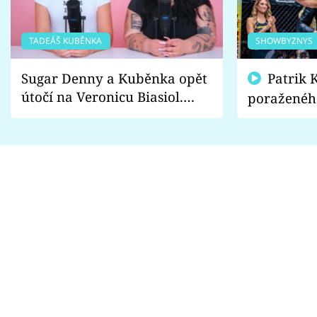
TADEÁŠ KUBĚNKA
SHOWBYZNYS
Sugar Denny a Kuběnka opět
Patrik Kincl se zastal
útočí na Veronicu Biasiol.
poraženéh
Proč je podle nich falešná a
fanoušci n
lže o své nevěře?