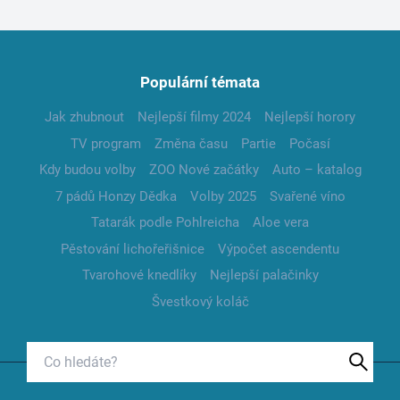
Populární témata
Jak zhubnout
Nejlepší filmy 2024
Nejlepší horory
TV program
Změna času
Partie
Počasí
Kdy budou volby
ZOO Nové začátky
Auto – katalog
7 pádů Honzy Dědka
Volby 2025
Svařené víno
Tatarák podle Pohlreicha
Aloe vera
Pěstování lichořeřišnice
Výpočet ascendentu
Tvarohové knedlíky
Nejlepší palačinky
Švestkový koláč