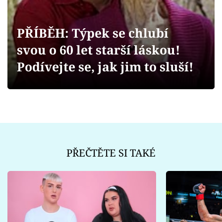
Sex a vztahy
Videa
PŘÍBĚH: Týpek se chlubí
svou o 60 let starší láskou!
Sledujte prima+
Podívejte se, jak jim to sluší!
Přihlášení
Sledujte nás
PŘEČTĚTE SI TAKÉ