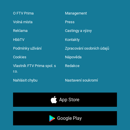
O FTV Prima
Management
Volná místa
Press
Reklama
Castingy a výzvy
HbbTV
Kontakty
Podmínky užívání
Zpracování osobních údajů
Cookies
Nápověda
Vlastník FTV Prima spol. s
Redakce
r.o.
Nahlásit chybu
Nastavení soukromí
App Store
Google Play