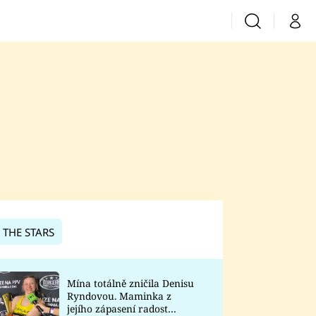
Vyhledávání
Můj 
Prima+
CNN Prima News
Prima Fresh
Prima Living
Prima Zoom
 THE STARS
Prima Lajk
Mína totálně zničila Denisu
Ryndovou. Maminka z
Sledujte nás
jejího zápasení radost