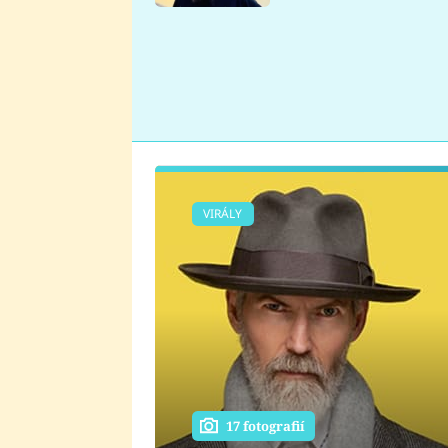
se v Plzni stalo
VIRÁLY
17 fotografií