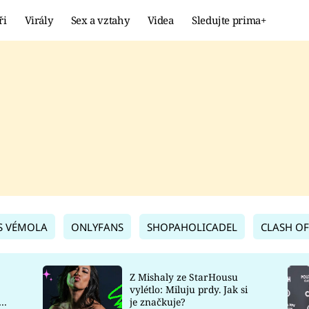
ři
Virály
Sex a vztahy
Videa
Sledujte prima+
Showbyznys
Extrém
VIRÁLY
KURIOZITY
VIDEA
KVÍZY
S VÉMOLA
ONLYFANS
SHOPAHOLICADEL
CLASH OF
Z Mishaly ze StarHousu
vylétlo: Miluju prdy. Jak si
co
je značkuje?