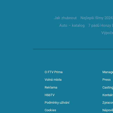
Jak zhubnout
Nejlepší filmy 2024
Auto – katalog
7 pádů Honzy 
Výpoče
O FTV Prima
Manag
Volná místa
Press
Reklama
Casting
HbbTV
Kontak
Podmínky užívání
Zpraco
Cookies
Nápov