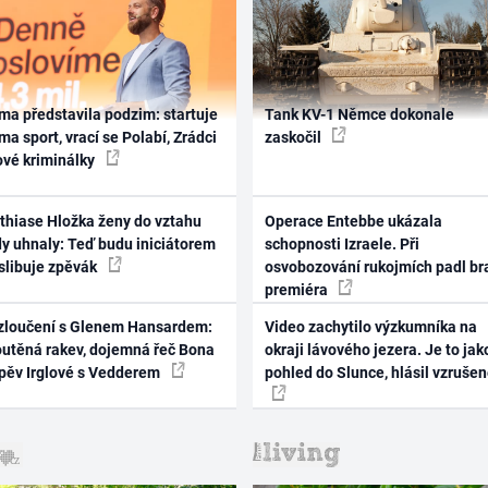
ma představila podzim: startuje
Tank KV-1 Němce dokonale
ma sport, vrací se Polabí, Zrádci
zaskočil
ové kriminálky
thiase Hložka ženy do vztahu
Operace Entebbe ukázala
dy uhnaly: Teď budu iniciátorem
schopnosti Izraele. Při
 slibuje zpěvák
osvobozování rukojmích padl br
premiéra
zloučení s Glenem Hansardem:
Video zachytilo výzkumníka na
outěná rakev, dojemná řeč Bona
okraji lávového jezera. Je to jak
zpěv Irglové s Vedderem
pohled do Slunce, hlásil vzruše