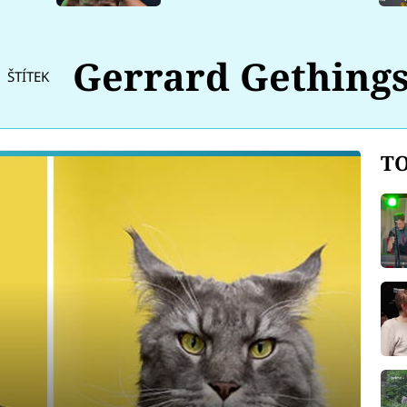
Gerrard Gething
ŠTÍTEK
TO