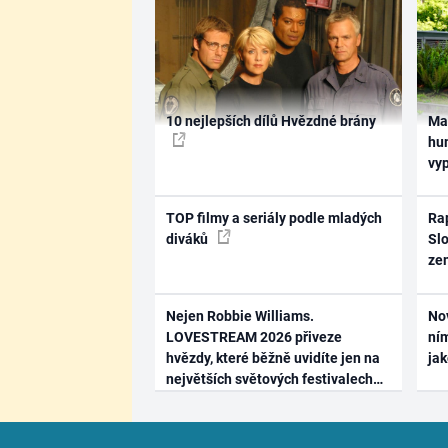
10 nejlepších dílů Hvězdné brány
Ma
hum
vy
TOP filmy a seriály podle mladých
Rap
diváků
Slo
ze
Nejen Robbie Williams.
No
LOVESTREAM 2026 přiveze
ním
hvězdy, které běžně uvidíte jen na
ja
největších světových festivalech