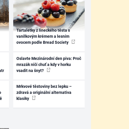
Tartaletky z lineckého těsta s
vanilkovým krémem a lesním
ovocem podle Bread Society
Oslavte Mezinárodní den piva: Proč
mrazák ničí chuť a kdy v horku
atr
vsadit na šnyt?
Mrkvové těstoviny bez lepku –
o
zdravá a originální alternativa
ně
klasiky