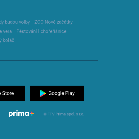
dy budou volby
ZOO Nové začátky
e vera
Pěstování lichořeřišnice
ý koláč
 Store
Google Play
© FTV Prima spol. s r.o.