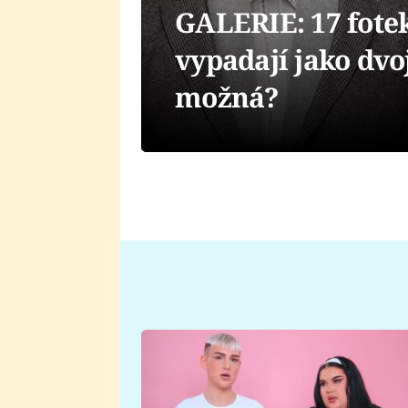
GALERIE: 17 fotek 
vypadají jako dvo
možná?