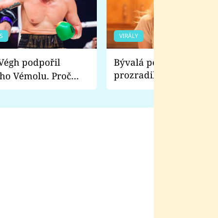
S
VIRÁLY
Bývalá pornoherečka
prozradila, co ji šokova
ho Vémolu. Proč
natáčení Euforie. Vážně
ji zápasit s ním než
bylo drsnější než hanba
 Kinclem?
filmy?