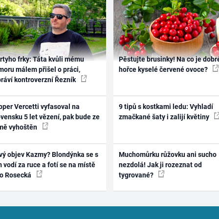
rtyho frky: Táta kvůli mému
Pěstujte brusinky! Na co je dobr
oru málem přišel o práci,
hořce kyselé červené ovoce?
práví kontroverzní Řezník
per Vercetti vyfasoval na
9 tipů s kostkami ledu: Vyhladí
vensku 5 let vězení, pak bude ze
zmačkané šaty i zalijí květiny
mě vyhoštěn
vý objev Kazmy? Blondýnka se s
Muchomůrku růžovku ani sucho
 vodí za ruce a fotí se na místě
nezdolá! Jak ji rozeznat od
ko Rosecká
tygrované?