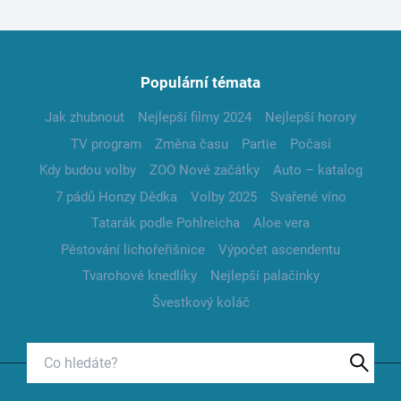
Populární témata
Jak zhubnout
Nejlepší filmy 2024
Nejlepší horory
TV program
Změna času
Partie
Počasí
Kdy budou volby
ZOO Nové začátky
Auto – katalog
7 pádů Honzy Dědka
Volby 2025
Svařené víno
Tatarák podle Pohlreicha
Aloe vera
Pěstování lichořeřišnice
Výpočet ascendentu
Tvarohové knedlíky
Nejlepší palačinky
Švestkový koláč