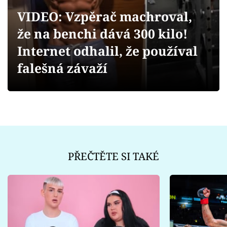
Sex a vztahy
VIDEO: Vzpěrač machroval,
Videa
že na benchi dává 300 kilo!
Internet odhalil, že používal
Sledujte prima+
falešná závaží
Přihlášení
Sledujte nás
PŘEČTĚTE SI TAKÉ