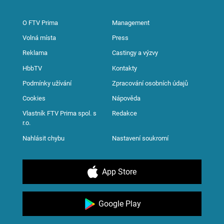
O FTV Prima
Management
Volná místa
Press
Reklama
Castingy a výzvy
HbbTV
Kontakty
Podmínky užívání
Zpracování osobních údajů
Cookies
Nápověda
Vlastník FTV Prima spol. s
Redakce
r.o.
Nahlásit chybu
Nastavení soukromí
App Store
Google Play