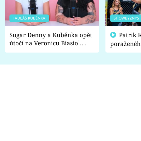
TADEÁŠ KUBĚNKA
SHOWBYZNYS
Sugar Denny a Kuběnka opět
Patrik Kincl se zastal
útočí na Veronicu Biasiol.
poraženéh
Proč je podle nich falešná a
fanoušci n
lže o své nevěře?