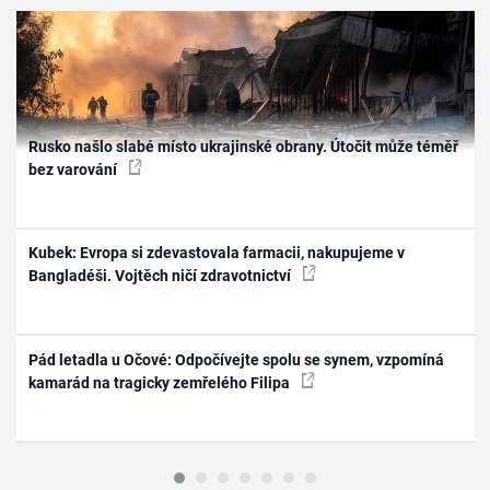
Rusko našlo slabé místo ukrajinské obrany. Útočit může téměř
bez varování
Kubek: Evropa si zdevastovala farmacii, nakupujeme v
Bangladéši. Vojtěch ničí zdravotnictví
Pád letadla u Očové: Odpočívejte spolu se synem, vzpomíná
kamarád na tragicky zemřelého Filipa