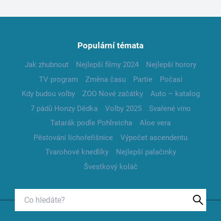
Populární témata
Jak zhubnout
Nejlepší filmy 2024
Nejlepší horory
TV program
Změna času
Partie
Počasí
Kdy budou volby
ZOO Nové začátky
Auto – katalog
7 pádů Honzy Dědka
Volby 2025
Svařené víno
Tatarák podle Pohlreicha
Aloe vera
Pěstování lichořeřišnice
Výpočet ascendentu
Tvarohové knedlíky
Nejlepší palačinky
Švestkový koláč