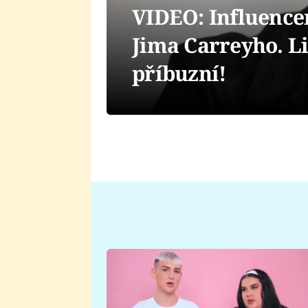
VIDEO: Influence
Jima Carreyho. Li
příbuzní!