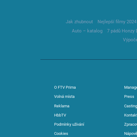
Jak zhubnout
Nejlepší filmy 2024
Auto – katalog
7 pádů Honzy 
Výpoče
O FTV Prima
Manag
Volná místa
Press
Reklama
Casting
HbbTV
Kontak
Podmínky užívání
Zpraco
Cookies
Nápov