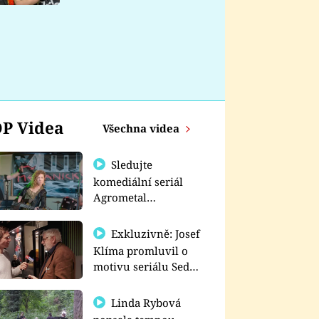
nemá
P Videa
Všechna videa
Sledujte
komediální seriál
Agrometal
exkluzivně na
prima+
Exkluzivně: Josef
Klíma promluvil o
motivu seriálu Sedm
schodů k moci
Linda Rybová