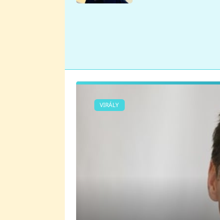
se v Plzni stalo
VIRÁLY