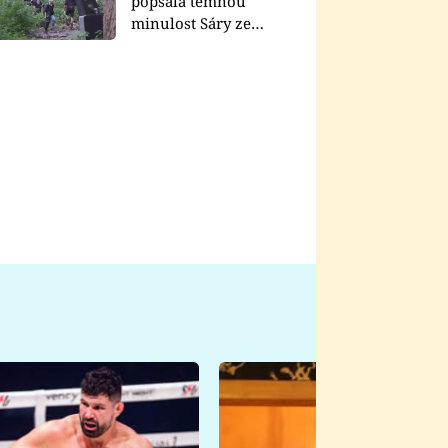
popsala temnou
minulost Sáry ze
seriálu Zákony vlka