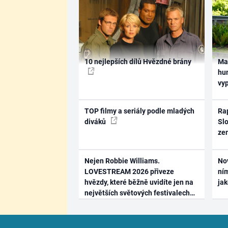
10 nejlepších dílů Hvězdné brány
Ma
hum
vy
TOP filmy a seriály podle mladých
Rap
diváků
Slo
ze
Nejen Robbie Williams.
No
LOVESTREAM 2026 přiveze
ním
hvězdy, které běžně uvidíte jen na
ja
největších světových festivalech