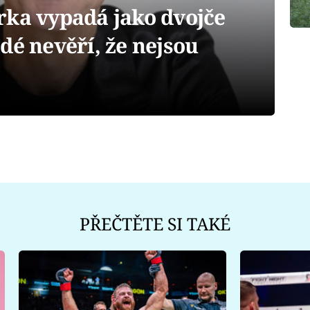
rka vypadá jako dvojče
dé nevěří, že nejsou
PŘEČTĚTE SI TAKÉ