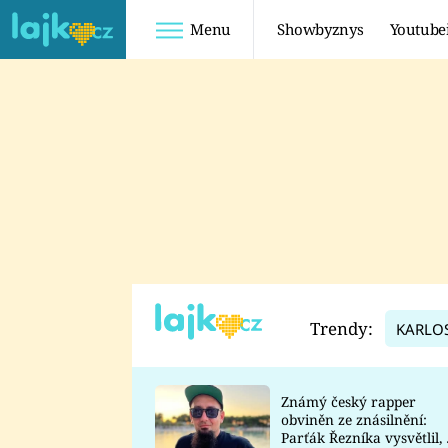
Menu
Showbyznys
Youtube
Youtuberky
Youtubeři
SHOPAHOLICADEL
FATTYPILLOW
ANNA ŠULC
FREESCOOT
SUGAR DENNY
ADAM KAJUMI
LADUŠKA
TADEÁŠ KUBĚNKA
DOMINIKA
DATEL
Trendy:
KARLO
MYSLIVCOVÁ
Známý český rapper
obviněn ze znásilnění:
Parťák Řezníka vysvětlil, 