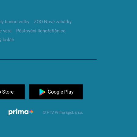
dy budou volby
ZOO Nové začátky
e vera
Pěstování lichořeřišnice
ý koláč
 Store
Google Play
© FTV Prima spol. s r.o.