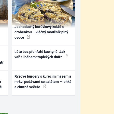
Jednoduchý borůvkový koláč s
drobenkou – vláčný moučník plný
ovoce
Léto bez přehřáté kuchyně. Jak
vařit i během tropických dnů?
atr
Rýžové burgery s kuřecím masem a
o
mrkví podávané se salátem – lehká
ně
a chutná večeře