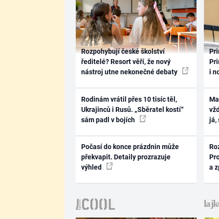
Rozpohybují české školství
Pri
ředitelé? Resort věří, že nový
Pri
nástroj utne nekonečné debaty
i n
Rodinám vrátil přes 10 tisíc těl,
Ma
Ukrajinců i Rusů. „Sběratel kostí“
vž
sám padl v bojích
já,
Počasí do konce prázdnin může
Ro
překvapit. Detaily prozrazuje
Pr
výhled
a 