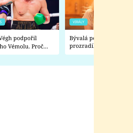
S
VIRÁLY
Bývalá pornoherečka
prozradila, co ji šokova
ho Vémolu. Proč
natáčení Euforie. Vážně
ji zápasit s ním než
bylo drsnější než hanba
 Kinclem?
filmy?