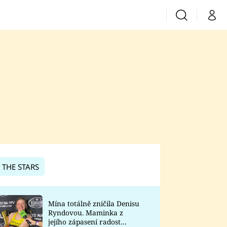
Vyhledávání
Můj 
Prima+
CNN Prima News
Prima Fresh
Prima Living
Prima Zoom
 THE STARS
Prima Lajk
Mína totálně zničila Denisu
Ryndovou. Maminka z
Sledujte nás
jejího zápasení radost