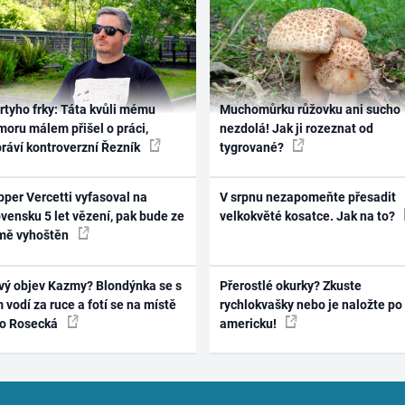
rtyho frky: Táta kvůli mému
Muchomůrku růžovku ani sucho
oru málem přišel o práci,
nezdolá! Jak ji rozeznat od
práví kontroverzní Řezník
tygrované?
per Vercetti vyfasoval na
V srpnu nezapomeňte přesadit
vensku 5 let vězení, pak bude ze
velkokvěté kosatce. Jak na to?
mě vyhoštěn
vý objev Kazmy? Blondýnka se s
Přerostlé okurky? Zkuste
 vodí za ruce a fotí se na místě
rychlokvašky nebo je naložte po
ko Rosecká
americku!