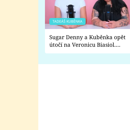
TADEÁŠ KUBĚNKA
Sugar Denny a Kuběnka opět
útočí na Veronicu Biasiol.
Proč je podle nich falešná a
lže o své nevěře?