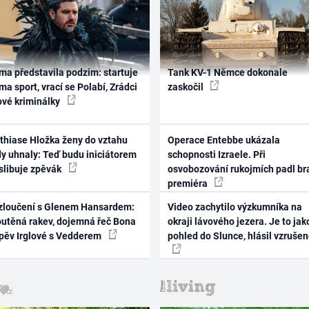
ma představila podzim: startuje
Tank KV-1 Němce dokonale
ma sport, vrací se Polabí, Zrádci
zaskočil
ové kriminálky
thiase Hložka ženy do vztahu
Operace Entebbe ukázala
dy uhnaly: Teď budu iniciátorem
schopnosti Izraele. Při
 slibuje zpěvák
osvobozování rukojmích padl br
premiéra
zloučení s Glenem Hansardem:
Video zachytilo výzkumníka na
outěná rakev, dojemná řeč Bona
okraji lávového jezera. Je to jak
zpěv Irglové s Vedderem
pohled do Slunce, hlásil vzruše