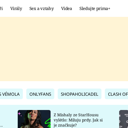
ři
Virály
Sex a vztahy
Videa
Sledujte prima+
Showbyznys
Extrém
VIRÁLY
KURIOZITY
VIDEA
KVÍZY
S VÉMOLA
ONLYFANS
SHOPAHOLICADEL
CLASH OF
Z Mishaly ze StarHousu
vylétlo: Miluju prdy. Jak si
co
je značkuje?