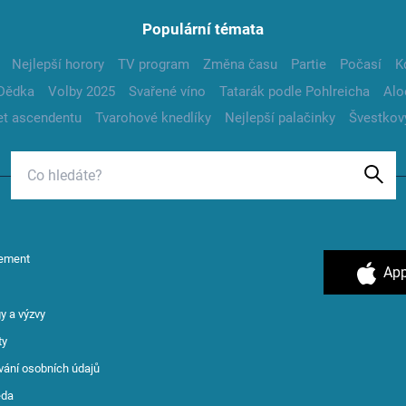
Populární témata
Nejlepší horory
TV program
Změna času
Partie
Počasí
K
Dědka
Volby 2025
Svařené víno
Tatarák podle Pohlreicha
Alo
t ascendentu
Tvarohové knedlíky
Nejlepší palačinky
Švestkov
ement
App
y a výzvy
ty
vání osobních údajů
ěda