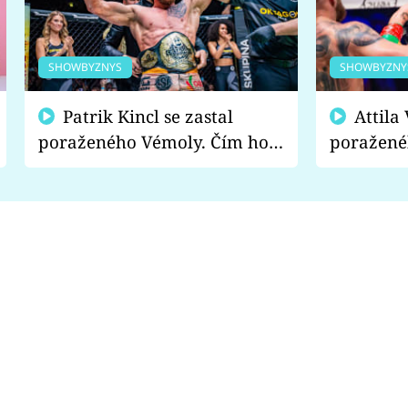
SHOWBYZNYS
SHOWBYZNY
Patrik Kincl se zastal
Attila Végh podpořil
poraženého Vémoly. Čím ho
poražené
fanoušci naštvali?
chce radě
s vítězem