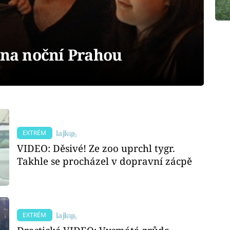
yna noční Prahou
EXTRÉM
VIDEO: Děsivé! Ze zoo uprchl tygr.
Takhle se procházel v dopravní zácpě
EXTRÉM