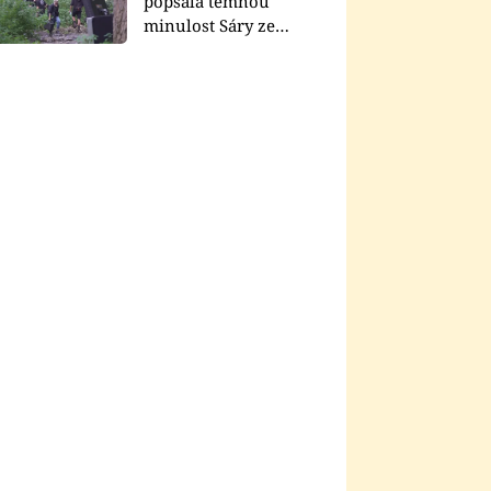
popsala temnou
minulost Sáry ze
seriálu Zákony vlka