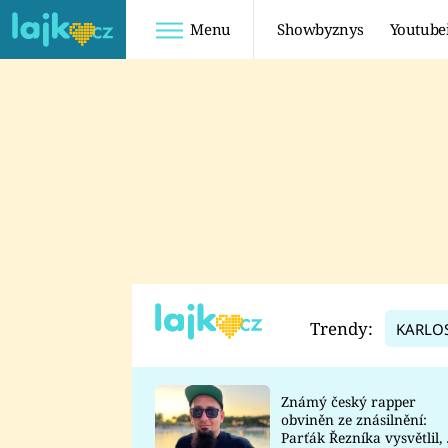
Menu
Showbyznys
Youtube
Youtuberky
Youtubeři
SHOPAHOLICADEL
FATTYPILLOW
ANNA ŠULC
FREESCOOT
SUGAR DENNY
ADAM KAJUMI
LADUŠKA
TADEÁŠ KUBĚNKA
DOMINIKA
DATEL
Trendy:
KARLO
MYSLIVCOVÁ
Známý český rapper
obviněn ze znásilnění:
Parťák Řezníka vysvětlil, 