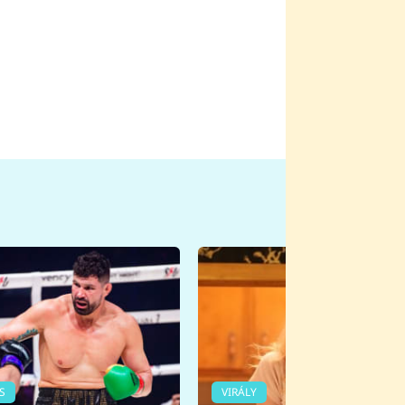
S
VIRÁLY