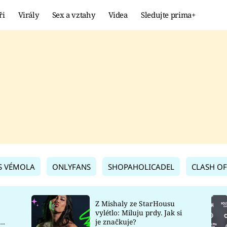
ři
Virály
Sex a vztahy
Videa
Sledujte prima+
Showbyznys
Extrém
VIRÁLY
KURIOZITY
VIDEA
KVÍZY
S VÉMOLA
ONLYFANS
SHOPAHOLICADEL
CLASH OF
Z Mishaly ze StarHousu
vylétlo: Miluju prdy. Jak si
co
je značkuje?