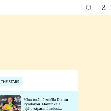
Vyhledávání
Můj 
Prima+
CNN Prima News
Prima Fresh
Prima Living
Prima Zoom
 THE STARS
Prima Lajk
Mína totálně zničila Denisu
Ryndovou. Maminka z
Sledujte nás
jejího zápasení radost