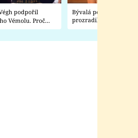
Bývalá pornoherečka
prozradila, co ji šokova
ho Vémolu. Proč
natáčení Euforie. Vážně
ji zápasit s ním než
bylo drsnější než hanba
 Kinclem?
filmy?