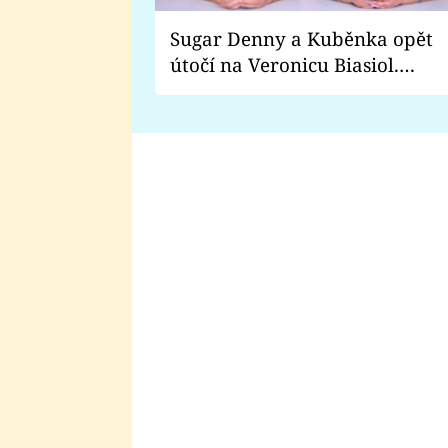
Sugar Denny a Kuběnka opět
útočí na Veronicu Biasiol.
Proč je podle nich falešná a
lže o své nevěře?