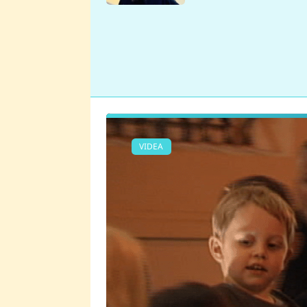
se v Plzni stalo
VIDEA