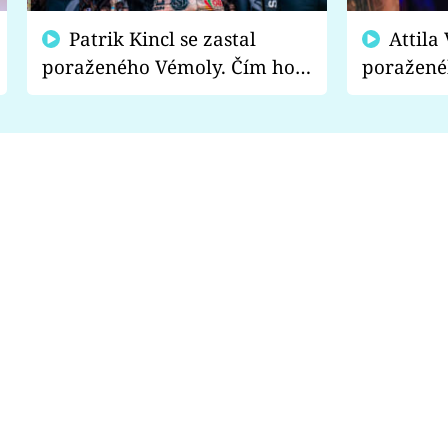
Patrik Kincl se zastal
Attila Végh podpořil
poraženého Vémoly. Čím ho
poražené
fanoušci naštvali?
chce radě
s vítězem