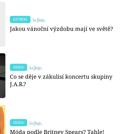
EXTRÉM
Jakou vánoční výzdobu mají ve světě?
VIDEA
Co se děje v zákulisí koncertu skupiny
J.A.R.?
VIDEA
Móda podle Britney Spears? Tahle!