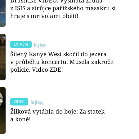
Drastické VIDEO: Vysmátá zrůda
z ISIS a strůjce pařížského masakru si
hraje s mrtvolami obětí!
EXTRÉM
Šílený Kanye West skočil do jezera
v průběhu koncertu. Musela zakročit
policie. Video ZDE!
VIDEA
Žilková vytáhla do boje: Za statek
a koně!