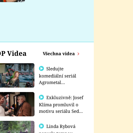
nemá
P Videa
Všechna videa
Sledujte
komediální seriál
Agrometal
exkluzivně na
prima+
Exkluzivně: Josef
Klíma promluvil o
motivu seriálu Sedm
schodů k moci
Linda Rybová