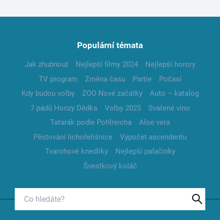
Populární témata
Jak zhubnout
Nejlepší filmy 2024
Nejlepší horory
TV program
Změna času
Partie
Počasí
Kdy budou volby
ZOO Nové začátky
Auto – katalog
7 pádů Honzy Dědka
Volby 2025
Svařené víno
Tatarák podle Pohlreicha
Aloe vera
Pěstování lichořeřišnice
Výpočet ascendentu
Tvarohové knedlíky
Nejlepší palačinky
Švestkový koláč