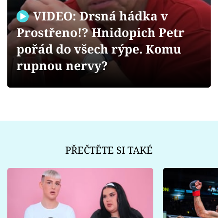
Sex a vztahy
VIDEO: Drsná hádka v
Videa
Prostřeno!? Hnidopich Petr
pořád do všech rýpe. Komu
Sledujte prima+
rupnou nervy?
Přihlášení
Sledujte nás
PŘEČTĚTE SI TAKÉ