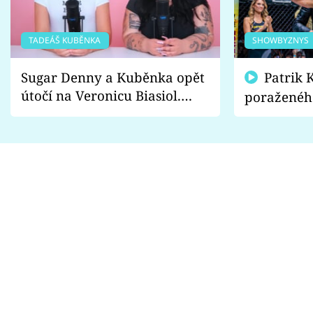
TADEÁŠ KUBĚNKA
SHOWBYZNYS
Sugar Denny a Kuběnka opět
Patrik Kincl se zastal
útočí na Veronicu Biasiol.
poraženéh
Proč je podle nich falešná a
fanoušci n
lže o své nevěře?