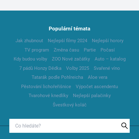
Populární témata
Jak zhubnout
Nejlepší filmy 2024
Nejlepší horory
TV program
Změna času
Partie
Počasí
Kdy budou volby
ZOO Nové začátky
Auto – katalog
7 pádů Honzy Dědka
Volby 2025
Svařené víno
Tatarák podle Pohlreicha
Aloe vera
Pěstování lichořeřišnice
Výpočet ascendentu
Tvarohové knedlíky
Nejlepší palačinky
Švestkový koláč