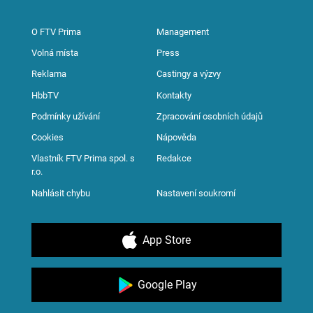
O FTV Prima
Management
Volná místa
Press
Reklama
Castingy a výzvy
HbbTV
Kontakty
Podmínky užívání
Zpracování osobních údajů
Cookies
Nápověda
Vlastník FTV Prima spol. s
Redakce
r.o.
Nahlásit chybu
Nastavení soukromí
App Store
Google Play