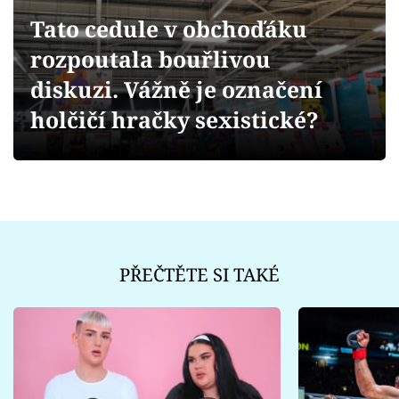
Sex a vztahy
Tato cedule v obchoďáku
Videa
rozpoutala bouřlivou
diskuzi. Vážně je označení
Sledujte prima+
holčičí hračky sexistické?
Přihlášení
Sledujte nás
PŘEČTĚTE SI TAKÉ