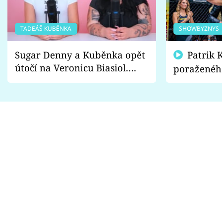
TADEÁŠ KUBĚNKA
SHOWBYZNYS
Sugar Denny a Kuběnka opět
Patrik Kincl se zastal
útočí na Veronicu Biasiol.
poraženéh
Proč je podle nich falešná a
fanoušci n
lže o své nevěře?