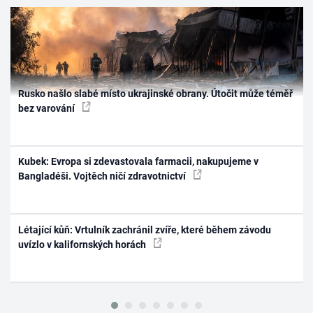
Rusko našlo slabé místo ukrajinské obrany. Útočit může téměř
bez varování
Kubek: Evropa si zdevastovala farmacii, nakupujeme v
Bangladéši. Vojtěch ničí zdravotnictví
Létající kůň: Vrtulník zachránil zvíře, které během závodu
uvízlo v kalifornských horách