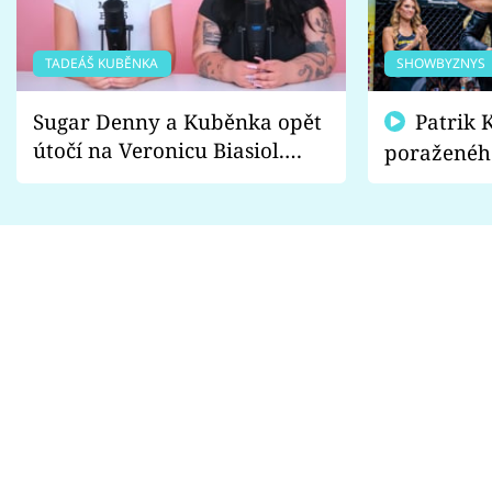
TADEÁŠ KUBĚNKA
SHOWBYZNYS
Sugar Denny a Kuběnka opět
Patrik Kincl se zastal
útočí na Veronicu Biasiol.
poraženéh
Proč je podle nich falešná a
fanoušci n
lže o své nevěře?