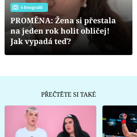
Sex a vztahy
6 fotografií
Videa
PROMĚNA: Žena si přestala
na jeden rok holit obličej!
Sledujte prima+
Jak vypadá teď?
Přihlášení
Sledujte nás
PŘEČTĚTE SI TAKÉ