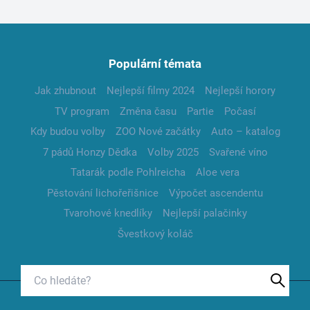
Populární témata
Jak zhubnout
Nejlepší filmy 2024
Nejlepší horory
TV program
Změna času
Partie
Počasí
Kdy budou volby
ZOO Nové začátky
Auto – katalog
7 pádů Honzy Dědka
Volby 2025
Svařené víno
Tatarák podle Pohlreicha
Aloe vera
Pěstování lichořeřišnice
Výpočet ascendentu
Tvarohové knedlíky
Nejlepší palačinky
Švestkový koláč