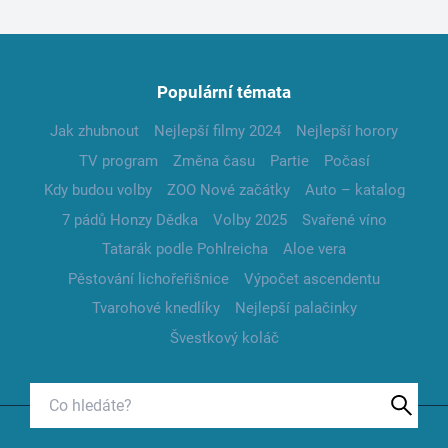
Populární témata
Jak zhubnout
Nejlepší filmy 2024
Nejlepší horory
TV program
Změna času
Partie
Počasí
Kdy budou volby
ZOO Nové začátky
Auto – katalog
7 pádů Honzy Dědka
Volby 2025
Svařené víno
Tatarák podle Pohlreicha
Aloe vera
Pěstování lichořeřišnice
Výpočet ascendentu
Tvarohové knedlíky
Nejlepší palačinky
Švestkový koláč