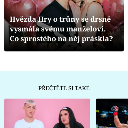
Sex a vztahy
Videa
Hvězda Hry o trůny se drsně
vysmála svému manželovi.
Sledujte prima+
Co sprostého na něj práskla?
Přihlášení
Sledujte nás
PŘEČTĚTE SI TAKÉ