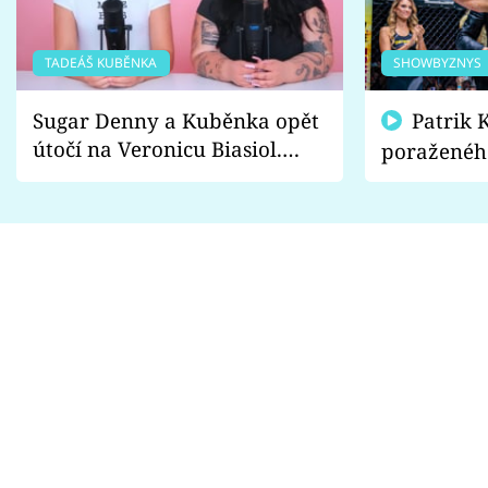
TADEÁŠ KUBĚNKA
SHOWBYZNYS
Sugar Denny a Kuběnka opět
Patrik Kincl se zastal
útočí na Veronicu Biasiol.
poraženéh
Proč je podle nich falešná a
fanoušci n
lže o své nevěře?