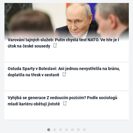
Varování tajných služeb: Putin chystá test NATO. Ve hře je i
útok na české sousedy
Ostuda Sparty v Boleslavi: Ani jednou nevystřelila na bránu,
doplatila na třesk v sestavě
Vyhýbá se generace Z vedoucím pozicím? Podle sociologů
mladí kariéru obětují jistotě