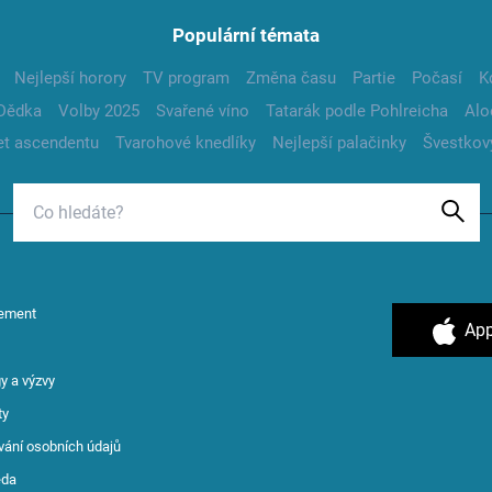
Populární témata
Nejlepší horory
TV program
Změna času
Partie
Počasí
K
Dědka
Volby 2025
Svařené víno
Tatarák podle Pohlreicha
Alo
t ascendentu
Tvarohové knedlíky
Nejlepší palačinky
Švestkov
ement
App
y a výzvy
ty
vání osobních údajů
ěda