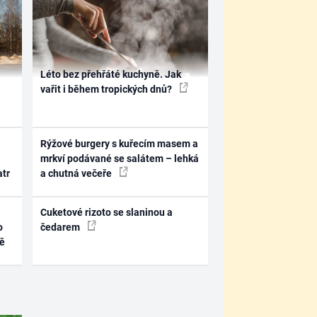
Léto bez přehřáté kuchyně. Jak
vařit i během tropických dnů?
Rýžové burgery s kuřecím masem a
mrkví podávané se salátem – lehká
atr
a chutná večeře
Cuketové rizoto se slaninou a
o
čedarem
ně