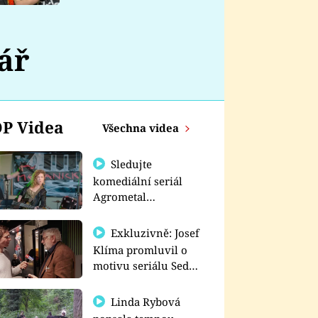
nemá
ář
P Videa
Všechna videa
Sledujte
komediální seriál
Agrometal
exkluzivně na
prima+
Exkluzivně: Josef
Klíma promluvil o
motivu seriálu Sedm
schodů k moci
Linda Rybová