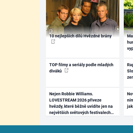
10 nejlepších dílů Hvězdné brány
Ma
hum
vy
TOP filmy a seriály podle mladých
Rap
diváků
Slo
ze
Nejen Robbie Williams.
No
LOVESTREAM 2026 přiveze
ním
hvězdy, které běžně uvidíte jen na
ja
největších světových festivalech