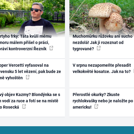
rtyho frky: Táta kvůli mému
Muchomůrku růžovku ani sucho
oru málem přišel o práci,
nezdolá! Jak ji rozeznat od
práví kontroverzní Řezník
tygrované?
per Vercetti vyfasoval na
V srpnu nezapomeňte přesadit
vensku 5 let vězení, pak bude ze
velkokvěté kosatce. Jak na to?
mě vyhoštěn
vý objev Kazmy? Blondýnka se s
Přerostlé okurky? Zkuste
 vodí za ruce a fotí se na místě
rychlokvašky nebo je naložte po
ko Rosecká
americku!