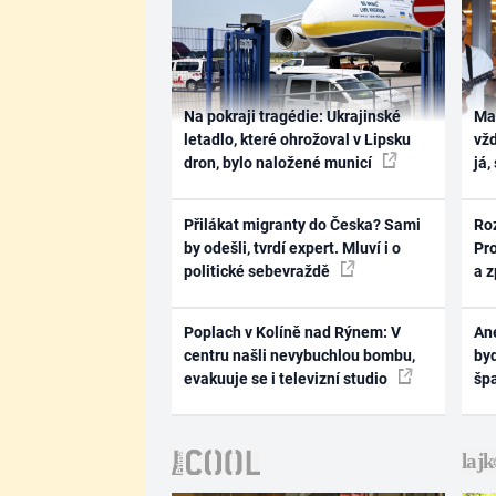
Na pokraji tragédie: Ukrajinské
Ma
letadlo, které ohrožoval v Lipsku
vž
dron, bylo naložené municí
já,
Přilákat migranty do Česka? Sami
Ro
by odešli, tvrdí expert. Mluví i o
Pr
politické sebevraždě
a 
Poplach v Kolíně nad Rýnem: V
Ane
centru našli nevybuchlou bombu,
byd
evakuuje se i televizní studio
šp