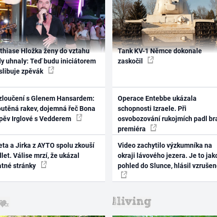
thiase Hložka ženy do vztahu
Tank KV-1 Němce dokonale
dy uhnaly: Teď budu iniciátorem
zaskočil
 slibuje zpěvák
zloučení s Glenem Hansardem:
Operace Entebbe ukázala
outěná rakev, dojemná řeč Bona
schopnosti Izraele. Při
zpěv Irglové s Vedderem
osvobozování rukojmích padl br
premiéra
ta a Jirka z AYTO spolu zkouší
Video zachytilo výzkumníka na
let. Válise mrzí, že ukázal
okraji lávového jezera. Je to jak
atné stránky
pohled do Slunce, hlásil vzruše