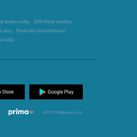
dy budou volby
ZOO Nové začátky
e vera
Pěstování lichořeřišnice
ý koláč
 Store
Google Play
© FTV Prima spol. s r.o.