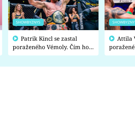
SHOWBYZNYS
SHOWBYZNY
Patrik Kincl se zastal
Attila Végh podpořil
poraženého Vémoly. Čím ho
poražené
fanoušci naštvali?
chce radě
s vítězem