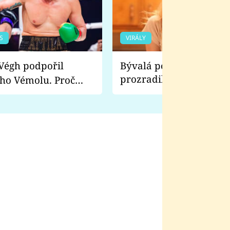
S
VIRÁLY
Bývalá pornoherečka
prozradila, co ji šokova
ho Vémolu. Proč
natáčení Euforie. Vážně
ji zápasit s ním než
bylo drsnější než hanba
 Kinclem?
filmy?