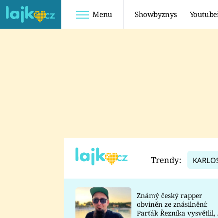
Menu
Showbyznys
Youtube
Youtuberky
Youtubeři
SHOPAHOLICADEL
FATTYPILLOW
ANNA ŠULC
FREESCOOT
SUGAR DENNY
ADAM KAJUMI
LADUŠKA
TADEÁŠ KUBĚNKA
DOMINIKA
DATEL
Trendy:
KARLO
MYSLIVCOVÁ
Známý český rapper
obviněn ze znásilnění:
Parťák Řezníka vysvětlil, 