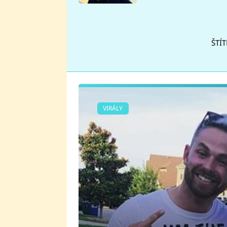
se v Plzni stalo
ŠTÍT
VIRÁLY