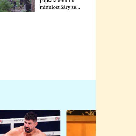
popsala temnou
minulost Sáry ze
seriálu Zákony vlka