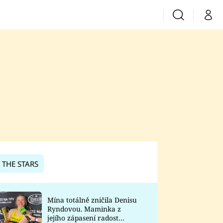
Vyhledávání
Můj 
Prima+
CNN Prima News
Prima Fresh
Prima Living
Prima Zoom
 THE STARS
Prima Lajk
Mína totálně zničila Denisu
Ryndovou. Maminka z
Sledujte nás
jejího zápasení radost