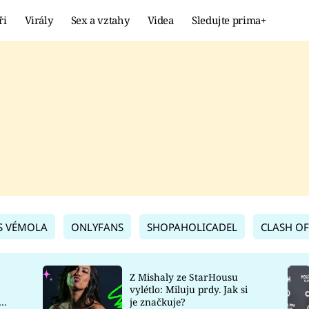
ři
Virály
Sex a vztahy
Videa
Sledujte prima+
Showbyznys
Extrém
VIRÁLY
KURIOZITY
VIDEA
KVÍZY
S VÉMOLA
ONLYFANS
SHOPAHOLICADEL
CLASH OF
Z Mishaly ze StarHousu
vylétlo: Miluju prdy. Jak si
co
je značkuje?