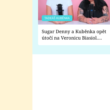
TADEÁŠ KUBĚNKA
Sugar Denny a Kuběnka opět
útočí na Veronicu Biasiol.
Proč je podle nich falešná a
lže o své nevěře?