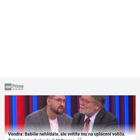
Vondra: Babiše nehlídáte, ale svítíte mu na uplácení voličů.