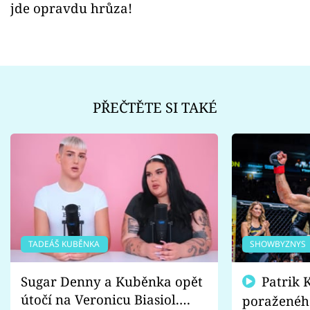
jde opravdu hrůza!
PŘEČTĚTE SI TAKÉ
TADEÁŠ KUBĚNKA
SHOWBYZNYS
Sugar Denny a Kuběnka opět
Patrik Kincl se zastal
útočí na Veronicu Biasiol.
poraženéh