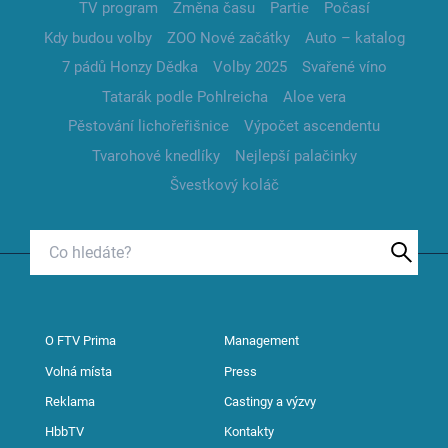
TV program
Změna času
Partie
Počasí
Kdy budou volby
ZOO Nové začátky
Auto – katalog
7 pádů Honzy Dědka
Volby 2025
Svařené víno
Tatarák podle Pohlreicha
Aloe vera
Pěstování lichořeřišnice
Výpočet ascendentu
Tvarohové knedlíky
Nejlepší palačinky
Švestkový koláč
O FTV Prima
Management
Volná místa
Press
Reklama
Castingy a výzvy
HbbTV
Kontakty