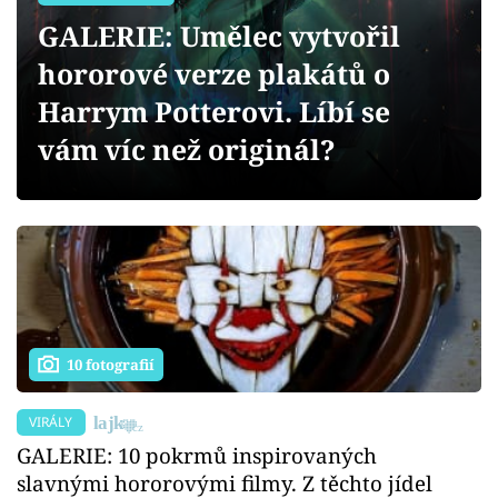
Sex a vztahy
GALERIE: Umělec vytvořil
Videa
hororové verze plakátů o
Harrym Potterovi. Líbí se
Sledujte prima+
vám víc než originál?
Přihlášení
Sledujte nás
10 fotografií
VIRÁLY
GALERIE: 10 pokrmů inspirovaných
slavnými hororovými filmy. Z těchto jídel