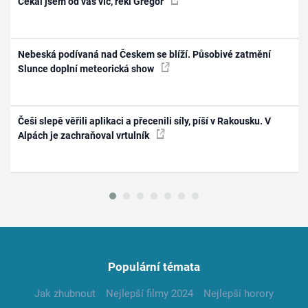
Čekal jsem od vás víc, řekl Gregor
Nebeská podívaná nad Českem se blíží. Působivé zatmění
Slunce doplní meteorická show
Češi slepě věřili aplikaci a přecenili síly, píší v Rakousku. V
Alpách je zachraňoval vrtulník
Populární témata
Jak zhubnout
Nejlepší filmy 2024
Nejlepší horory