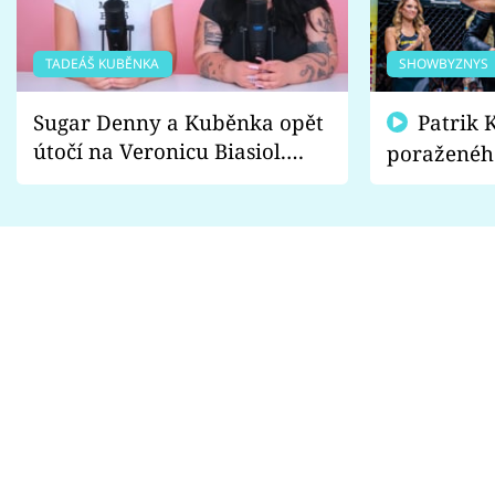
TADEÁŠ KUBĚNKA
SHOWBYZNYS
Sugar Denny a Kuběnka opět
Patrik Kincl se zastal
útočí na Veronicu Biasiol.
poraženéh
Proč je podle nich falešná a
fanoušci n
lže o své nevěře?