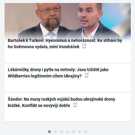
Bartošek k Turkovi: Hyenismus a nehoráznost. Ke stíhání by
ho Sněmovna vydala, míní Vondráček
Lékárničky, drony i pytle na mrtvoly: Jsou tržiště jako
Wildberries legitimním cílem Ukrajiny?
Šándor: Na masy ruských vojáků budou ukrajinské drony
krátké. Konflikt se nevyvíjí dobře