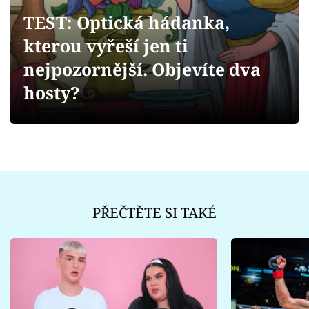
Sex a vztahy
TEST: Optická hádanka,
Videa
kterou vyřeší jen ti
nejpozornější. Objevíte dva
Sledujte prima+
hosty?
Přihlášení
Sledujte nás
PŘEČTĚTE SI TAKÉ