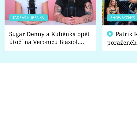
TADEÁŠ KUBĚNKA
SHOWBYZNYS
Sugar Denny a Kuběnka opět
Patrik Kincl se zastal
útočí na Veronicu Biasiol.
poraženéh
Proč je podle nich falešná a
fanoušci n
lže o své nevěře?