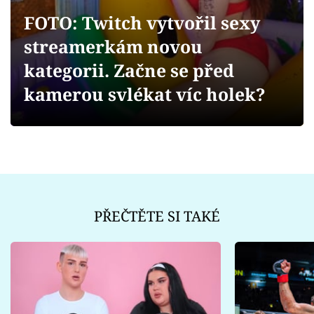
Sex a vztahy
FOTO: Twitch vytvořil sexy
Videa
streamerkám novou
kategorii. Začne se před
Sledujte prima+
kamerou svlékat víc holek?
Přihlášení
Sledujte nás
PŘEČTĚTE SI TAKÉ