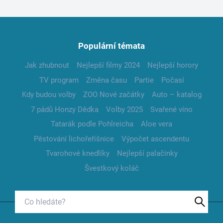
Populární témata
Jak zhubnout
Nejlepší filmy 2024
Nejlepší horory
TV program
Změna času
Partie
Počasí
Kdy budou volby
ZOO Nové začátky
Auto – katalog
7 pádů Honzy Dědka
Volby 2025
Svařené víno
Tatarák podle Pohlreicha
Aloe vera
Pěstování lichořeřišnice
Výpočet ascendentu
Tvarohové knedlíky
Nejlepší palačinky
Švestkový koláč