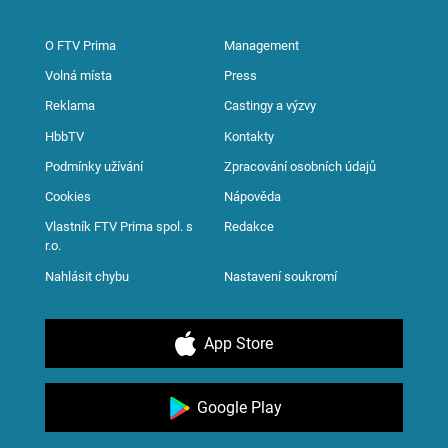
O FTV Prima
Management
Volná místa
Press
Reklama
Castingy a výzvy
HbbTV
Kontakty
Podmínky užívání
Zpracování osobních údajů
Cookies
Nápověda
Vlastník FTV Prima spol. s
Redakce
r.o.
Nahlásit chybu
Nastavení soukromí
App Store
Google Play