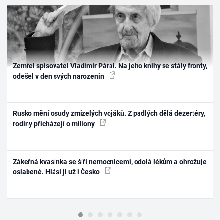
Zemřel spisovatel Vladimír Páral. Na jeho knihy se stály fronty,
odešel v den svých narozenin
Rusko mění osudy zmizelých vojáků. Z padlých dělá dezertéry,
rodiny přicházejí o miliony
Zákeřná kvasinka se šíří nemocnicemi, odolá lékům a ohrožuje
oslabené. Hlásí ji už i Česko