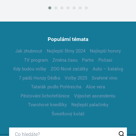
Populární témata
Jak zhubnout
Nejlepší filmy 2024
Nejlepší horory
TV program
Změna času
Partie
Počasí
Kdy budou volby
ZOO Nové začátky
Auto – katalog
7 pádů Honzy Dědka
Volby 2025
Svařené víno
Tatarák podle Pohlreicha
Aloe vera
Pěstování lichořeřišnice
Výpočet ascendentu
Tvarohové knedlíky
Nejlepší palačinky
Švestkový koláč