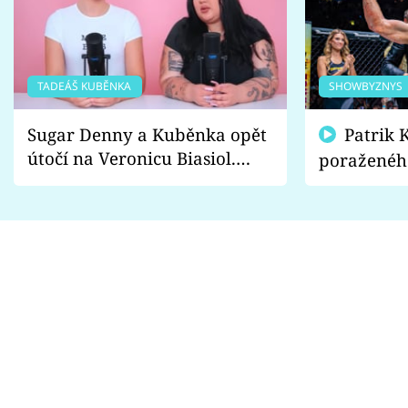
TADEÁŠ KUBĚNKA
SHOWBYZNYS
Sugar Denny a Kuběnka opět
Patrik Kincl se zastal
útočí na Veronicu Biasiol.
poraženéh
Proč je podle nich falešná a
fanoušci n
lže o své nevěře?