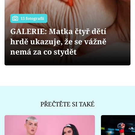
Sex a vztahy
Videa
15 fotografií
GALERIE: Matka čtyř dětí
Sledujte prima+
hrdě ukazuje, že se vážně
Přihlášení
nemá za co stydět
Sledujte nás
PŘEČTĚTE SI TAKÉ