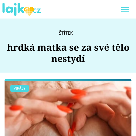
Trendy:
KARLOS VÉMOLA
ONLYFANS
ŠTÍTEK
SHOPAHOLICADEL
CLASH OF THE STARS
hrdká matka se za své tělo
nestydí
Témata
VIRÁLY
Showbyznys
Youtubeři
Virály